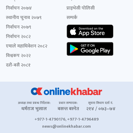
निर्वाचन २०७४
प्राइभेसी पोलिसी
स्थानीय चुनाव २०७९
सम्पर्क
निर्वाचन २०७९
निर्वाचन २०८२
एमाले महाधिवेशन २०८२
विश्वकप २०२२
दशैं-बसैं २०८१
अध्यक्ष तथा प्रबन्ध निर्देशक:
प्रधान सम्पादक:
सूचना विभाग दर्ता नं.
धर्मराज भुसाल
बसन्त बस्नेत
२१४ / ०७३–७४
+977-1-4790176, +977-1-4796489
news@onlinekhabar.com