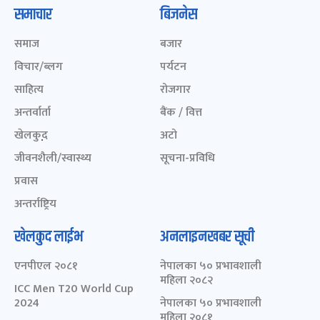
समाचार
बिजनेस
समाज
बजार
विचार/ब्लग
पर्यटन
साहित्य
रोजगार
अन्तर्वार्ता
बैंक / वित्त
खेलकुद़़
अटो
जीवनशैली/स्वास्थ्य
सूचना-प्रविधि
प्रवास
अन्तर्राष्ट्रिय
खेलकुद लाईभ
अनलाइनखबर सूची
एनपीएल २०८१
नेपालका ५० प्रभावशाली
महिला २०८२
ICC Men T20 World Cup
2024
नेपालका ५० प्रभावशाली
महिला २०८१