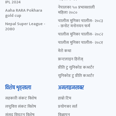
IPL 2024
नेपालका ५० प्रभावशाली
Aaha RARA Pokhara
महिला २०८०
gold cup
चालीस मुनिका चालीस- २०८३
Nepal Super League -
- छनोट मनोनयन फर्म
2080
चालीस मुनिका चालीस- २०८२
चालीस मुनिका चालीस- २०८१
मेरो कथा
फ्रन्टलाइन हिरोज्
प्रीति टु युनिकोड कन्भर्टर
युनिकोड टु प्रीति कन्भर्टर
विशेष शृङ्खला
अनलाइनखबर
सहकारी संकट विशेष
हाम्रो टिम
लघुवित्त संकट विशेष
प्रयोगका सर्त
संसद् विघटन विशेष
विज्ञापन