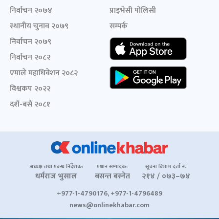
निर्वाचन २०७४
प्राइभेसी पोलिसी
स्थानीय चुनाव २०७९
सम्पर्क
निर्वाचन २०७९
निर्वाचन २०८२
एमाले महाधिवेशन २०८२
विश्वकप २०२२
दशैं-बसैं २०८१
अध्यक्ष तथा प्रबन्ध निर्देशक:
प्रधान सम्पादक:
सूचना विभाग दर्ता नं.
धर्मराज भुसाल
बसन्त बस्नेत
२१४ / ०७३–७४
+977-1-4790176, +977-1-4796489
news@onlinekhabar.com