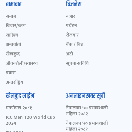
समाचार
बिजनेस
समाज
बजार
विचार/ब्लग
पर्यटन
साहित्य
रोजगार
अन्तर्वार्ता
बैंक / वित्त
खेलकुद़़
अटो
जीवनशैली/स्वास्थ्य
सूचना-प्रविधि
प्रवास
अन्तर्राष्ट्रिय
खेलकुद लाईभ
अनलाइनखबर सूची
एनपीएल २०८१
नेपालका ५० प्रभावशाली
महिला २०८२
ICC Men T20 World Cup
2024
नेपालका ५० प्रभावशाली
महिला २०८१