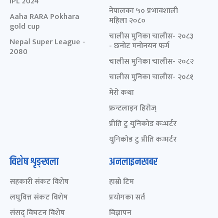
IPL 2024
नेपालका ५० प्रभावशाली
Aaha RARA Pokhara
महिला २०८०
gold cup
चालीस मुनिका चालीस- २०८३
Nepal Super League -
- छनोट मनोनयन फर्म
2080
चालीस मुनिका चालीस- २०८२
चालीस मुनिका चालीस- २०८१
मेरो कथा
फ्रन्टलाइन हिरोज्
प्रीति टु युनिकोड कन्भर्टर
युनिकोड टु प्रीति कन्भर्टर
विशेष शृङ्खला
अनलाइनखबर
सहकारी संकट विशेष
हाम्रो टिम
लघुवित्त संकट विशेष
प्रयोगका सर्त
संसद् विघटन विशेष
विज्ञापन