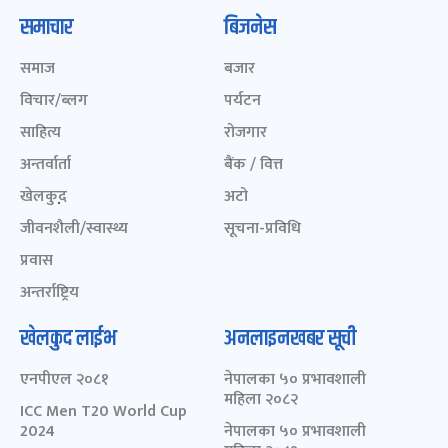
समाचार
बिजनेस
समाज
बजार
विचार/ब्लग
पर्यटन
साहित्य
रोजगार
अन्तर्वार्ता
बैंक / वित्त
खेलकुद़़
अटो
जीवनशैली/स्वास्थ्य
सूचना-प्रविधि
प्रवास
अन्तर्राष्ट्रिय
खेलकुद लाईभ
अनलाइनखबर सूची
एनपीएल २०८१
नेपालका ५० प्रभावशाली
महिला २०८२
ICC Men T20 World Cup
2024
नेपालका ५० प्रभावशाली