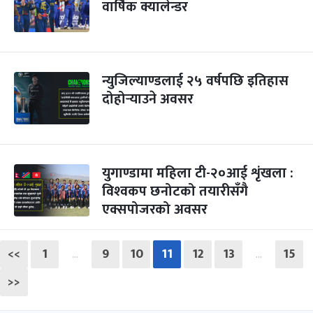
वार्षिक क्यालेन्डर
न्युजिल्याण्डलाई २५ वर्षपछि इतिहास
दोहोर्‍याउने अवसर
युगाण्डामा महिला टी-२०आई शृंखला :
विश्‍वकप छनोटको तयारीसँगै
एक्सपोजरको अवसर
<<
1
9
10
11
12
13
15
…
…
>>