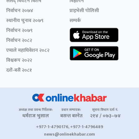
संसद् विघटन विशेष
विज्ञापन
निर्वाचन २०७४
प्राइभेसी पोलिसी
स्थानीय चुनाव २०७९
सम्पर्क
निर्वाचन २०७९
निर्वाचन २०८२
एमाले महाधिवेशन २०८२
विश्वकप २०२२
दशैं-बसैं २०८१
अध्यक्ष तथा प्रबन्ध निर्देशक:
प्रधान सम्पादक:
सूचना विभाग दर्ता नं.
धर्मराज भुसाल
बसन्त बस्नेत
२१४ / ०७३–७४
+977-1-4790176, +977-1-4796489
news@onlinekhabar.com