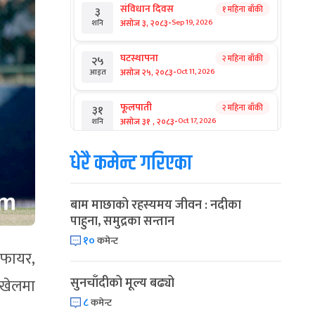
संविधान दिवस
१ महिना बाँकी
३
-
असोज ३, २०८३
Sep 19, 2026
शनि
घटस्थापना
२ महिना बाँकी
२५
-
असोज २५, २०८३
Oct 11, 2026
आइत
फूलपाती
२ महिना बाँकी
३१
-
असोज ३१ , २०८३
Oct 17, 2026
शनि
धेरै कमेन्ट गरिएका
कार्तिक सङ्क्रान्ति
२ महिना बाँकी
१
-
कार्तिक १, २०८३
Oct 18, 2026
आइत
बाम माछाको रहस्यमय जीवन : नदीका
महानवमी
२ महिना बाँकी
३
पाहुना, समुद्रका सन्तान
-
कार्तिक ३, २०८३
Oct 20, 2026
मंगल
१०
कमेन्ट
िफायर,
विजयादशमी
२ महिना बाँकी
४
-
कार्तिक ४, २०८३
Oct 21, 2026
बुध
सुनचाँदीको मूल्य बढ्यो
 खेलमा
८
कमेन्ट
पापा‌ङ्कुशा एकादशी व्रत
२ महिना बाँकी
५