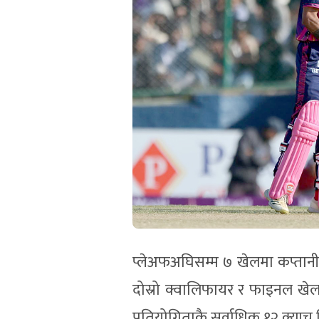
प्लेअफअघिसम्म ७ खेलमा कप्तान
दोस्रो क्वालिफायर र फाइनल खे
प्रतियोगिताकै सर्वाधिक १२ क्याच