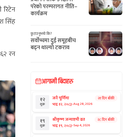
परेको परम्परागत नीति–
 रिटेन
कार्यक्रम
श सिंह
छुटाउनुभयो कि?
सर्वोच्चमा दुई समूहबीच
बढ्न थाल्यो टकराव
१६२ रन
आगामी बिदाहरु
जनै पूर्णिमा
२१ दिन बाँकी
१२
-
भाद्र १२, २०८३
Aug 28, 2026
शुक्र
श्रीकृष्ण जन्माष्टमी व्रत
२८ दिन बाँकी
१९
-
भाद्र १९, २०८३
Sep 4, 2026
शुक्र