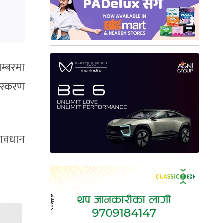
म्बरमा
ंस्करण
्रावधान