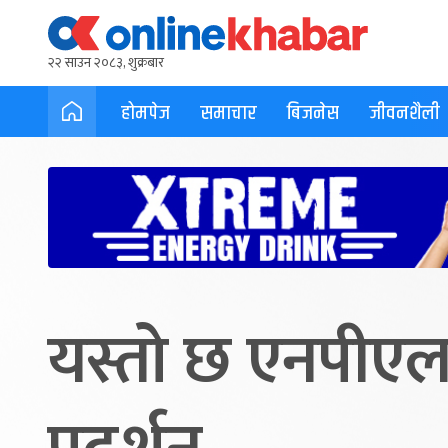
२२ साउन २०८३, शुक्रबार
होमपेज
समाचार
बिजनेस
जीवनशैली
यस्तो छ एनपीएल