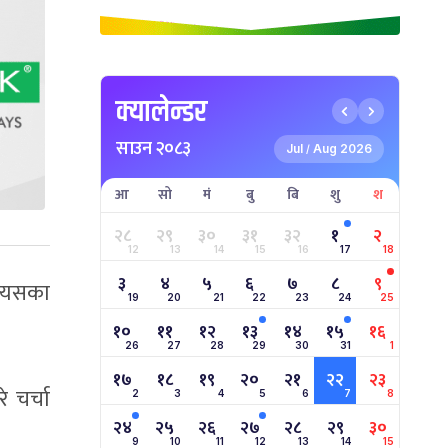
क्यालेन्डर
साउन २०८३
Jul
Aug 2026
/
आ
सो
मं
बु
बि
शु
श
२८
२९
३०
३१
३२
१
२
12
13
14
15
16
17
18
३
४
५
६
७
८
९
त्यसका
19
20
21
22
23
24
25
१०
११
१२
१३
१४
१५
१६
26
27
28
29
30
31
1
१७
१८
१९
२०
२१
२२
२३
 चर्चा
2
3
4
5
6
7
8
२४
२५
२६
२७
२८
२९
३०
9
10
11
12
13
14
15