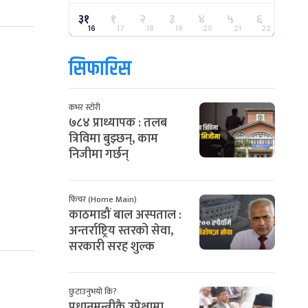
३१
१
२
३
४
५
६
16
17
18
19
20
21
22
सिफारिस
कभर स्टोरी
७८४ प्राध्यापक : तलब
त्रिविमा बुझ्छन्, काम
निजीमा गर्छन्
फिचर (Home Main)
काठमाडौं बाल अस्पताल :
अन्तर्राष्ट्रिय स्तरको सेवा,
सरकारी सरह शुल्क
छुटाउनुभयो कि?
प्रधानमन्त्रीकै उपेक्षामा