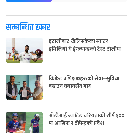
पूर्णिमा व्रत
७ महिना बाँकी
७
-
चैत्र ७, २०८३
Mar 21, 2027
आइत
सम्बन्धित खबर
फागुपूर्णिमा
७ महिना बाँकी
८
-
चैत्र ८, २०८३
Mar 22, 2027
सोम
इटालीबाट खेलिसकेका ब्याटर
इमिलियो गे इंग्ल्यान्डको टेस्ट टोलीमा
क्रिकेट प्रशिक्षकहरूको सेवा–सुविधा
बढाउन क्यानसँग माग
ओडीआई ब्याटिङ वरियताको शीर्ष १००
मा आसिफ र दीपेन्द्रको प्रवेश