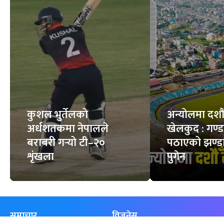
कुशल भुर्तेलको
अन्योलमा दशौँ र
अर्धशतकमा नेपालले
खेलकुद : गण्
बराबरी गर्‍यो टी–२०
पठाएको झण्डा
शृंखला
पुगेन
समाचार
विजनेस