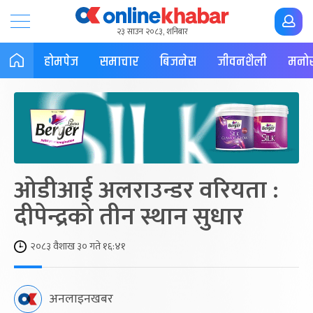
२३ साउन २०८३, शनिबार
होमपेज
समाचार
बिजनेस
जीवनशैली
मनोर
ओडीआई अलराउन्डर वरियता :
दीपेन्द्रको तीन स्थान सुधार
२०८३ वैशाख ३० गते १६:४१
अनलाइनखबर