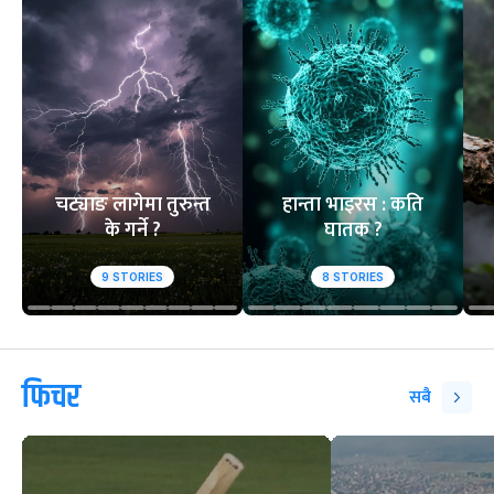
चट्याङ लागेमा तुरुन्त
हान्ता भाइरस : कति
के गर्ने ?
घातक ?
9
STORIES
8
STORIES
फिचर
सबै