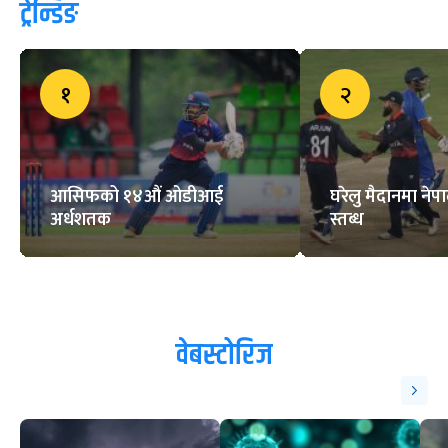
ट्रेन्डिङ
१
२
आसिफको १४औं ओडीआई
घरेलु मैदानमा नेप
अर्धशतक
स्तब्ध
वेबस्टोरिज