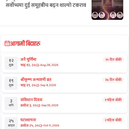
सर्वोच्चमा दुई समूहबीच बढ्न थाल्यो टकराव
आगामी बिदाहरु
जनै पूर्णिमा
२० दिन बाँकी
१२
-
भाद्र १२, २०८३
Aug 28, 2026
शुक्र
श्रीकृष्ण जन्माष्टमी व्रत
२७ दिन बाँकी
१९
-
भाद्र १९, २०८३
Sep 4, 2026
शुक्र
संविधान दिवस
१ महिना बाँकी
३
-
असोज ३, २०८३
Sep 19, 2026
शनि
घटस्थापना
२ महिना बाँकी
२५
-
असोज २५, २०८३
Oct 11, 2026
आइत