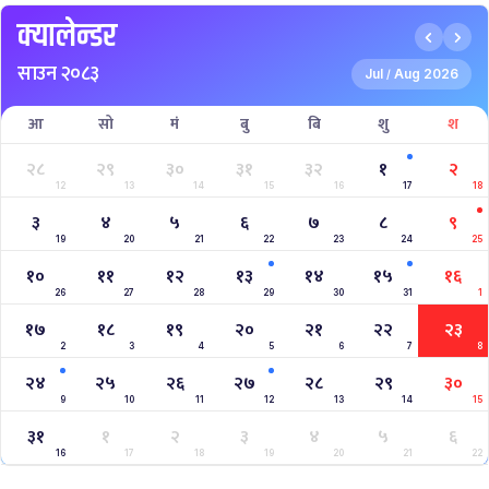
क्यालेन्डर
साउन २०८३
Jul
Aug 2026
/
आ
सो
मं
बु
बि
शु
श
२८
२९
३०
३१
३२
१
२
12
13
14
15
16
17
18
३
४
५
६
७
८
९
19
20
21
22
23
24
25
१०
११
१२
१३
१४
१५
१६
26
27
28
29
30
31
1
१७
१८
१९
२०
२१
२२
२३
2
3
4
5
6
7
8
२४
२५
२६
२७
२८
२९
३०
9
10
11
12
13
14
15
३१
१
२
३
४
५
६
16
17
18
19
20
21
22