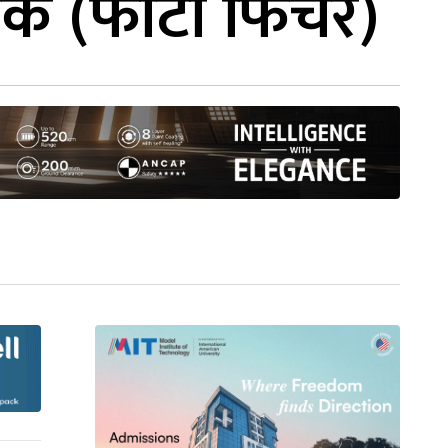
ौनक (फोटो फिचर)