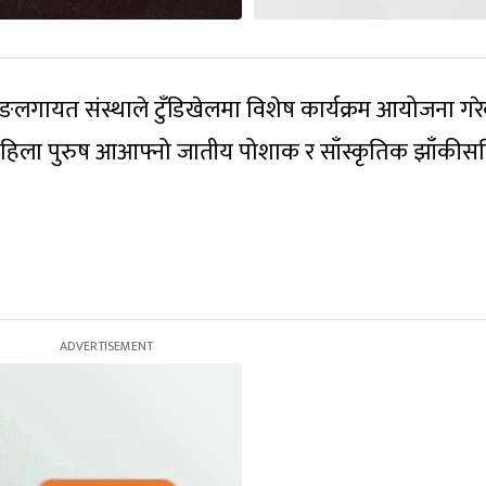
ङलगायत संस्थाले टुँडिखेलमा विशेष कार्यक्रम आयोजना गर
 महिला पुरुष आआफ्नो जातीय पोशाक र साँस्कृतिक झाँकीस