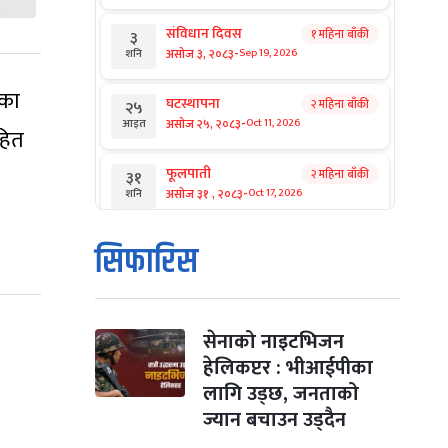
संविधान दिवस
१ महिना बाँकी
३
-
असोज ३, २०८३
Sep 19, 2026
शनि
ेका
घटस्थापना
२ महिना बाँकी
२५
-
असोज २५, २०८३
Oct 11, 2026
आइत
हित
फूलपाती
२ महिना बाँकी
३१
-
असोज ३१ , २०८३
Oct 17, 2026
शनि
कार्तिक सङ्क्रान्ति
२ महिना बाँकी
१
सिफारिस
-
कार्तिक १, २०८३
Oct 18, 2026
आइत
महानवमी
२ महिना बाँकी
३
-
कार्तिक ३, २०८३
Oct 20, 2026
मंगल
सेनाको नाइटभिजन
हेलिकप्टर : भीआईपीका
विजयादशमी
२ महिना बाँकी
४
लागि उड्छ, जनताको
-
कार्तिक ४, २०८३
Oct 21, 2026
बुध
ज्यान बचाउन उड्दैन