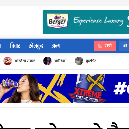
न
विचार
खेलकुद
अन्य
पात्रो
अस्तित्व संकट
अमेरिका
कुटपिट