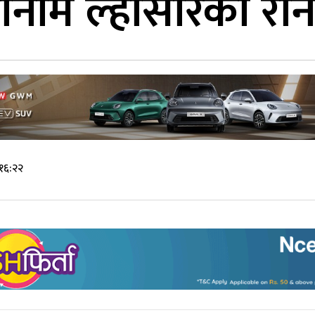
सोनाम ल्होसारको र
१६:२२