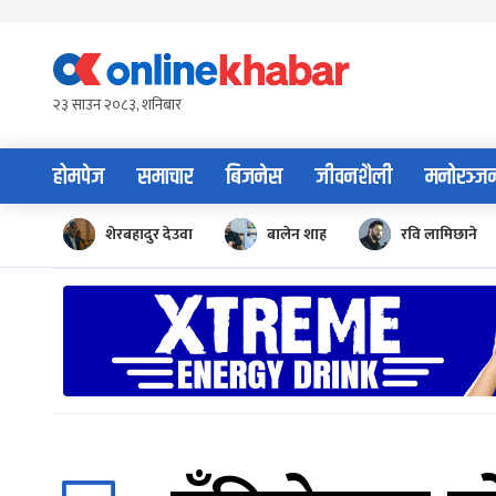
Skip
to
content
२३ साउन २०८३, शनिबार
होमपेज
समाचार
बिजनेस
जीवनशैली
मनोरञ्ज
शेरबहादुर देउवा
बालेन शाह
रवि लामिछाने