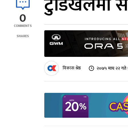
टुँडिखेलमा 
0
COMMENTS
SHARES
विकास श्रेष्ठ
२०७५ माघ २२ गते 