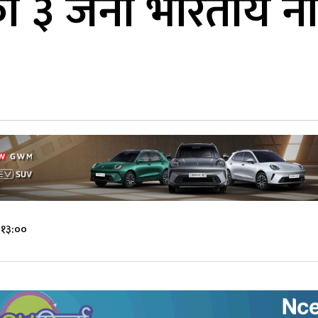
का ३ जना भारतीय न
 १३:००