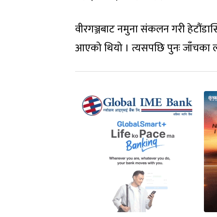
वीरगञ्जबाट नमुना संकलन गरी हेटौंडास्
आएको थियो । त्यसपछि पुनः जाँचका ला