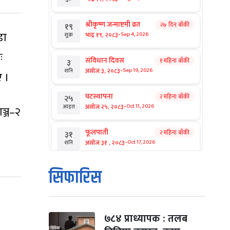
श्रीकृष्ण जन्माष्टमी व्रत
२७ दिन बाँकी
१९
डा
-
भाद्र १९, २०८३
Sep 4, 2026
शुक्र
ः
संविधान दिवस
१ महिना बाँकी
३
-
असोज ३, २०८३
Sep 19, 2026
शनि
ए ।
घटस्थापना
२ महिना बाँकी
२५
-
असोज २५, २०८३
Oct 11, 2026
आइत
ञ्ज–२
फूलपाती
२ महिना बाँकी
३१
-
असोज ३१ , २०८३
Oct 17, 2026
शनि
कार्तिक सङ्क्रान्ति
२ महिना बाँकी
१
सिफारिस
-
कार्तिक १, २०८३
Oct 18, 2026
आइत
महानवमी
२ महिना बाँकी
३
-
कार्तिक ३, २०८३
Oct 20, 2026
मंगल
७८४ प्राध्यापक : तलब