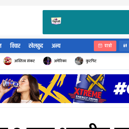
न
विचार
खेलकुद
अन्य
पात्रो
अस्तित्व संकट
अमेरिका
कुटपिट