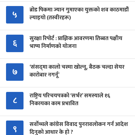
ब्रोड पिकमा ज्यान गुमाएका युक्तको शव काठमाडौं
५
ल्याइयो (तस्वीरहरू)
सुरक्षा रिपोर्ट : प्राज्ञिक आवरणमा तिब्बत पक्षीय
६
भाष्य निर्माणको योजना
‘संसद्‍मा कालो चस्मा खोल्नू, बैठक चल्दा सेयर
७
कारोबार नगर्नू’
राष्ट्रिय परिचयपत्रको ‘सर्भर’ समस्याले १६
८
निकायका काम प्रभावित
सर्वोच्चले कांग्रेस विवाद पुनरावलोकन गर्न आदेश
९
दिनुको आधार के हो ?