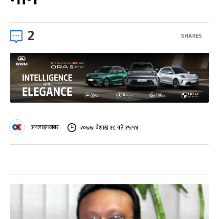
2
SHARES
अनलाइनखबर
२०७७ वैशाख १८ गते १५:५४