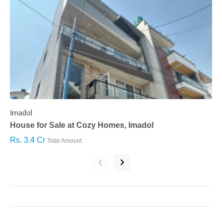
Imadol
B
House for Sale at Cozy Homes, Imadol
B
Rs. 3.4 Cr
R
Total Amount
‹
›