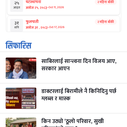
घटस्थापना
२ महिना बाँकी
२५
-
असोज २५, २०८३
Oct 11, 2026
आइत
फूलपाती
२ महिना बाँकी
३१
-
असोज ३१ , २०८३
Oct 17, 2026
शनि
कार्तिक सङ्क्रान्ति
२ महिना बाँकी
१
सिफारिस
-
कार्तिक १, २०८३
Oct 18, 2026
आइत
साबिरलाई सान्त्वना दिन विजय आए,
महानवमी
२ महिना बाँकी
३
-
सरकार आएन
कार्तिक ३, २०८३
Oct 20, 2026
मंगल
विजयादशमी
२ महिना बाँकी
४
-
कार्तिक ४, २०८३
Oct 21, 2026
बुध
डाक्टरलाई बिरामीले नै किनिदिनु पर्छ
ग्लब्स र मास्क
पापा‌ङ्कुशा एकादशी व्रत
२ महिना बाँकी
५
-
कार्तिक ५, २०८३
Oct 22, 2026
बिहि
किन उठ्यो ‘ठूलो परिवार, सुखी
कुकुर तिहार
३ महिना बाँकी
२२
-
कार्तिक २२, २०८३
Nov 8, 2026
आइत