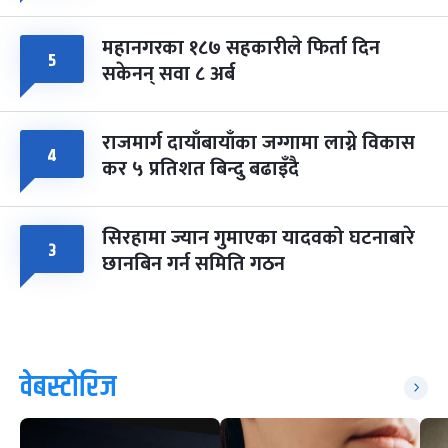
महानगरका १८७ सहकारीले फिर्ता दिन
५
सकेनन् सवा ८ अर्ब
राजमार्ग दायाँबायाँका जग्गामा लाग्ने विकास
४
कर ५ प्रतिशत बिन्दु बढाइँदै
सिरहामा ज्यान गुमाएका यादवको घटनाबारे
३
छानबिन गर्न समिति गठन
वेबस्टोरिज