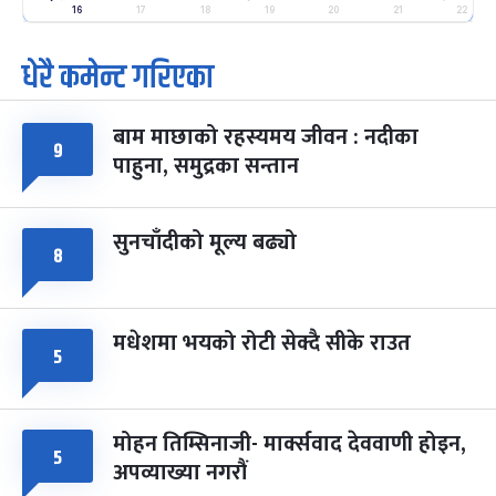
-
फाल्गुन २५, २०८३
Mar 9, 2027
मंगल
16
17
18
19
20
21
22
धेरै कमेन्ट गरिएका
पूर्णिमा व्रत
७ महिना बाँकी
७
-
चैत्र ७, २०८३
Mar 21, 2027
आइत
बाम माछाको रहस्यमय जीवन : नदीका
फागुपूर्णिमा
९
७ महिना बाँकी
८
पाहुना, समुद्रका सन्तान
-
चैत्र ८, २०८३
Mar 22, 2027
सोम
सुनचाँदीको मूल्य बढ्यो
८
मधेशमा भयको रोटी सेक्दै सीके राउत
५
मोहन तिम्सिनाजी- मार्क्सवाद देववाणी होइन,
५
अपव्याख्या नगरौं