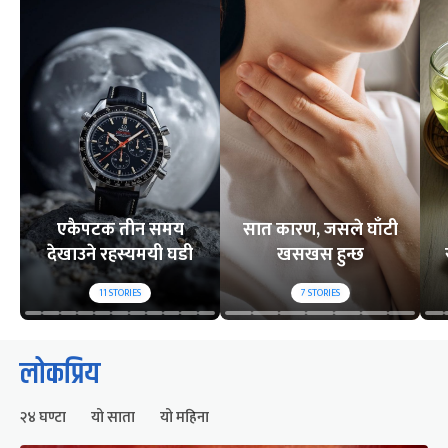
एकैपटक तीन समय
सात कारण, जसले घाँटी
देखाउने रहस्यमयी घडी
खसखस हुन्छ
11
STORIES
7
STORIES
लोकप्रिय
२४ घण्टा
यो साता
यो महिना