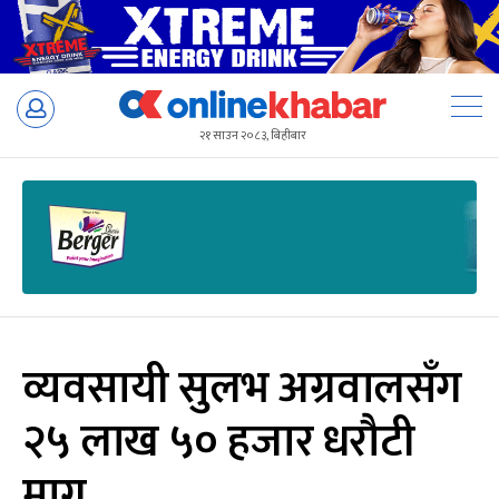
Skip
to
२१ साउन २०८३, बिहीबार
content
व्यवसायी सुलभ अग्रवालसँग
२५ लाख ५० हजार धरौटी
माग