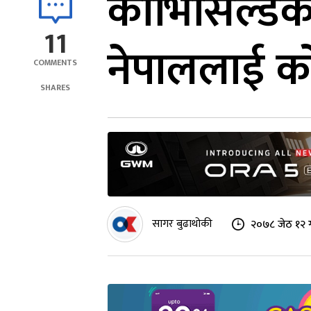
कोभिसिल्डको
11
नेपाललाई को
COMMENTS
SHARES
सागर बुढाथोकी
२०७८ जेठ १२ 