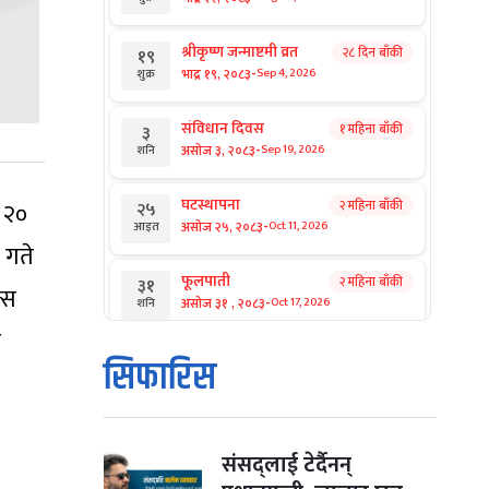
श्रीकृष्ण जन्माष्टमी व्रत
२८ दिन बाँकी
१९
-
भाद्र १९, २०८३
Sep 4, 2026
शुक्र
संविधान दिवस
१ महिना बाँकी
३
-
असोज ३, २०८३
Sep 19, 2026
शनि
घटस्थापना
 २०
२ महिना बाँकी
२५
-
असोज २५, २०८३
Oct 11, 2026
आइत
 गते
फूलपाती
२ महिना बाँकी
३१
्स
-
असोज ३१ , २०८३
Oct 17, 2026
शनि
ह
कार्तिक सङ्क्रान्ति
२ महिना बाँकी
१
सिफारिस
-
कार्तिक १, २०८३
Oct 18, 2026
आइत
महानवमी
२ महिना बाँकी
३
-
कार्तिक ३, २०८३
Oct 20, 2026
मंगल
संसद्लाई टेर्दैनन्