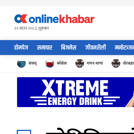
Skip
to
content
२२ साउन २०८३, शुक्रबार
होमपेज
समाचार
बिजनेस
जीवनशैली
मनोरञ्ज
संसद्
काँग्रेस
गगन थापा
शेरबहाद