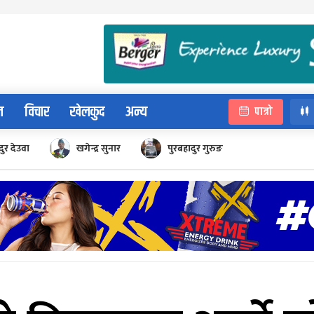
न
विचार
खेलकुद
अन्य
पात्रो
ुर देउवा
खगेन्द्र सुनार
पुरबहादुर गुरुङ