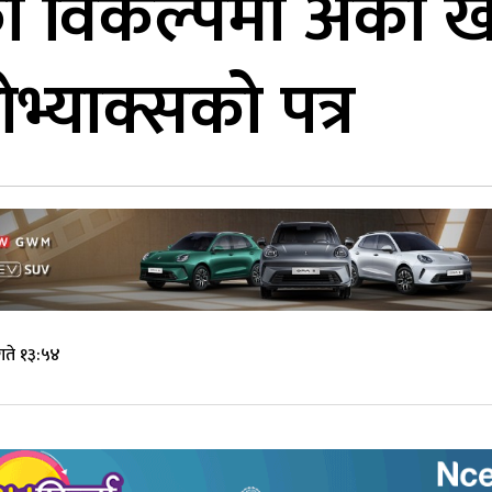
 विकल्पमा अर्को खो
भ्याक्सको पत्र
गते १३:५४