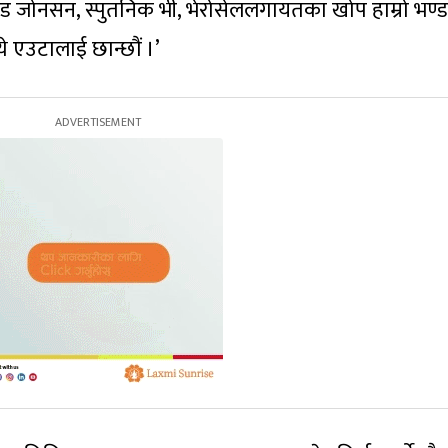
्ड जोनसन, स्पुतनिक भी, भेरोसेललगायतका खोप हाम्रो भण्
े एउटालाई छान्छौं ।’