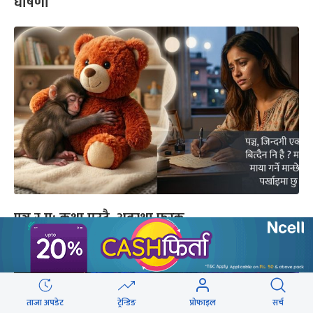
घोषणा
पञ्च र म: कथा एउटै, अवस्था फरक
ताजा अपडेट
ट्रेन्डिङ
प्रोफाइल
सर्च