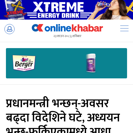
Skip
to
२३ साउन २०८३, शनिबार
content
प्रधानमन्त्री भन्छन्-अवसर
बढ्दा विदेशिने घटे, अध्ययन
भन्छ-फर्किएकामध्ये आधा