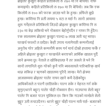
ब्रोइलर कुखुरा कहिले प्रतीकिलो रु २७० मा नि बेचियो। नाफै
कमाइयो। कहिले प्रतिकिलो रु १७० मा नि बेचियो। जब कि एक
किलोमै रु १०० को फरक आउछ भने के हुन्छ। आँफैले बुझे
हुन्छ। कम्तिमा नि प्रती सयमा ५ वटा त मर्छ नै। सानो आयामा
शुरु गर्नेहरुले प्रतिकिलो जिउदो ब्रोइलर कुखुरा कम्तिमा नि रु
२३० मा बेच्न सकियो भने नोक्सान बेहोर्नुपर्दैन र नाफा नि हुँदैन।
एक सालसम्म ब्रोइलर कुखुरा पाल्दा ७ लाख जती चट् भएछ।
घरखर्च फाल्टो त छदैछ। केही उपाय नलागेपछी कम्पनीलाई
अनुरोध गरेर अहिले कम्पनीमै काम गर्न मार्च दोस्रो हप्तामा फर्केँ र
अहिले ब्रोइलर कुखुरा र घरखर्चले बनाएको आर्थिक खाडल पुर्दै
जाने क्रममा छु। नेताले त खोकिहाल्छ नै तर जसले जे भने नि
सानो लगानिले शुरु गरेको कुनै पनि ब्यवसायले पारिबारिक् खर्च
धान्न सकिन्न र ऋ्णको खाडलमा पुरिदै जान्छ। मेरो क्षेत्रमा
आजसम्ममा ब्रोइलर पालेर नाफा खाने कमै देखेकोछु।
आधिकाँसले त पाल्नै छाडिसके। पाल्न सके र मेहनत गर्न सके
सुगुर(धराने बङ्गुर) पालेर चाँही नोक्सान छैन। गाउघरमा सेतो बङ्गुर
पालेर नि बजार पाउन मुश्किल छ। किन कि गाउको मान्छेले सेतो
बुङ्गुर उती रुचाउदैनन। धराने बुङ्गुर चाँही पाल्न मात्रै पर्छ- बजारको