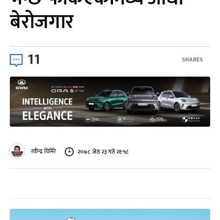
बेरोजगार
11
SHARES
रवीन्द्र घिमिरे
२०७८ जेठ २३ गते २१:५८