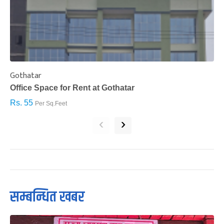
Gothatar
S
Office Space for Rent at Gothatar
H
Rs. 55
R
Per Sq.Feet
‹
›
सम्बन्धित खबर