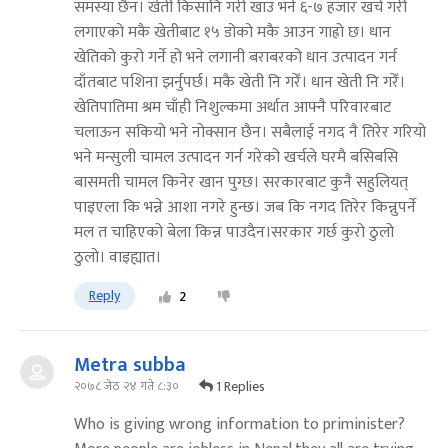
समस्या छैन। खेती किसानि गरी खाउ भने ६-७ हजार खर्च गरी
लगाएको मकै खेतीबाट १५ डोको मकै आउन गाह्रो छ। धान
खेतिको कुरो गर्ने हो भने लगानी बराबरको धान उत्पादन गर्न
दाँतबाट पशिना झर्नुपर्छ। मकै खेती नि गरेँ। धान खेती नि गरेँ।
खेतिपातिमा श्रम चाँही निशुल्कमा अर्थात आफ्नै परिवारबाट
चलाऊन सकियो भने नोक्सान छैन। सबैलाई नगद नै तिरेर गरियो
भने मन्सुली चामल उत्पादन गर्न गरेको खर्चले घरमै बसिबसि
बासमती चामल किनेर खान पुग्छ। सरकारबाट कुनै सहुलियत्
पाइएला कि भन्ने आशा नगरे हुन्छ। जब कि नगद तिरेर किन्नुपर्ने
मल त चाहिएको बेला किन्न पाउदैन।सरकार गर्छ कुरो ठुलो
ठुलो। वाइह्यात।
Reply
2
Metra subba
1 Replies
२०७८ जेठ २४ गते ८:३०
Who is giving wrong information to priminister?