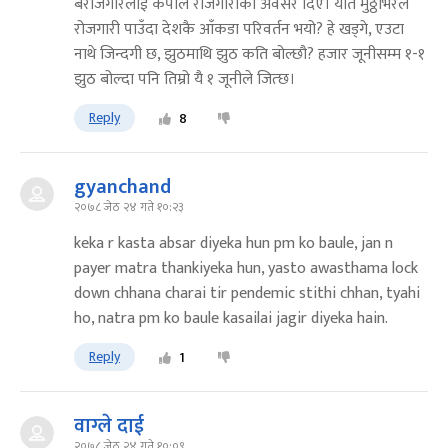
बेरोजगारलाई केपीले रोजगारीको अवसर दिए। यति मुठ्ठीभरले
रोजगारी पाउँदा देशकै आँकडा परिवर्तन भयो? हे खड्गे, एउटा
नाथे जिन्दगी छ, झुठमाथि झुठ कति बोल्छौ? हजार जूनीसम्म १-१
झुठ बोल्दा पनि तिम्रो यै १ जूनीले जित्छ।
Reply
8
gyanchand
२०७८ जेठ २४ गते १०:२३
keka r kasta absar diyeka hun pm ko baule, jan n
payer matra thankiyeka hun, yasto awasthama lock
down chhana charai tir pendemic stithi chhan, tyahi
ho, natra pm ko baule kasailai jagir diyeka hain.
Reply
1
वाग्ले दाई
२०७८ जेठ २४ गते १०:०९