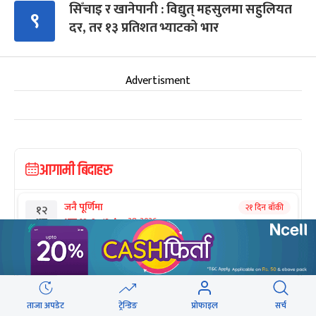
सिँचाइ र खानेपानी : विद्युत् महसुलमा सहुलियत
९
दर, तर १३ प्रतिशत भ्याटको भार
Advertisment
आगामी बिदाहरु
जनै पूर्णिमा
२१ दिन बाँकी
१२
-
भाद्र १२, २०८३
Aug 28, 2026
शुक्र
श्रीकृष्ण जन्माष्टमी व्रत
२८ दिन बाँकी
१९
-
भाद्र १९, २०८३
Sep 4, 2026
शुक्र
संविधान दिवस
ताजा अपडेट
ट्रेन्डिङ
प्रोफाइल
सर्च
१ महिना बाँकी
३