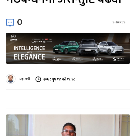
0
SHARES
यज्ञ खत्री
२०७८ पुष १४ गते १९:५८