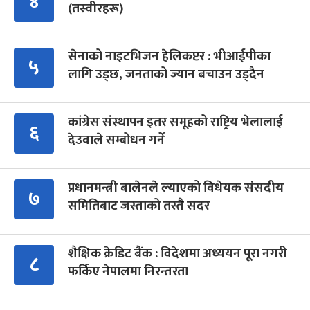
४
(तस्वीरहरू)
सेनाको नाइटभिजन हेलिकप्टर : भीआईपीका
५
लागि उड्छ, जनताको ज्यान बचाउन उड्दैन
कांग्रेस संस्थापन इतर समूहको राष्ट्रिय भेलालाई
६
देउवाले सम्बोधन गर्ने
प्रधानमन्त्री बालेनले ल्याएको विधेयक संसदीय
७
समितिबाट जस्ताको तस्तै सदर
शैक्षिक क्रेडिट बैंक : विदेशमा अध्ययन पूरा नगरी
८
फर्किए नेपालमा निरन्तरता