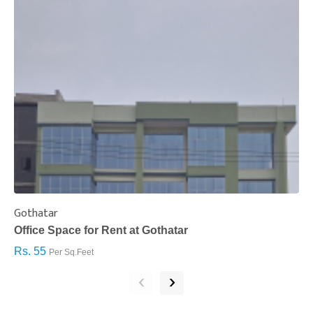
Gothatar
S
Office Space for Rent at Gothatar
H
Rs. 55
R
Per Sq.Feet
‹
›