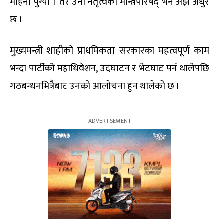
महिना पुग्यो । तर उनी नेतृत्वको मन्त्रिपरिषद् भने अझै अधुरै
छ ।
मुख्यमन्त्री शाहीको प्राथमिकता सरकारका महत्वपूर्ण काम
भन्दा पार्टीको महाधिवेशन, उदघाटन र भेटघाट पर्न थालेपछि
गठबन्धनभित्रैबाट उनको आलोचना हुन थालेको छ ।