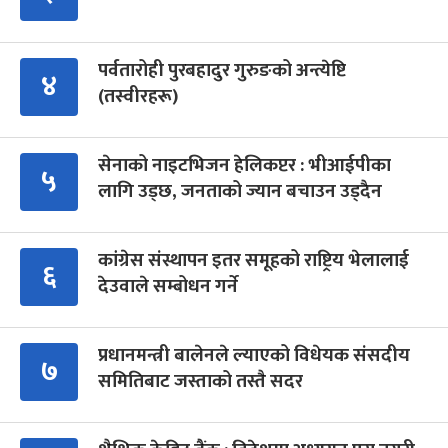
पर्वतारोही पुरबहादुर गुरुङको अन्त्येष्टि
४
(तस्वीरहरू)
सेनाको नाइटभिजन हेलिकप्टर : भीआईपीका
५
लागि उड्छ, जनताको ज्यान बचाउन उड्दैन
कांग्रेस संस्थापन इतर समूहको राष्ट्रिय भेलालाई
६
देउवाले सम्बोधन गर्ने
प्रधानमन्त्री बालेनले ल्याएको विधेयक संसदीय
७
समितिबाट जस्ताको तस्तै सदर