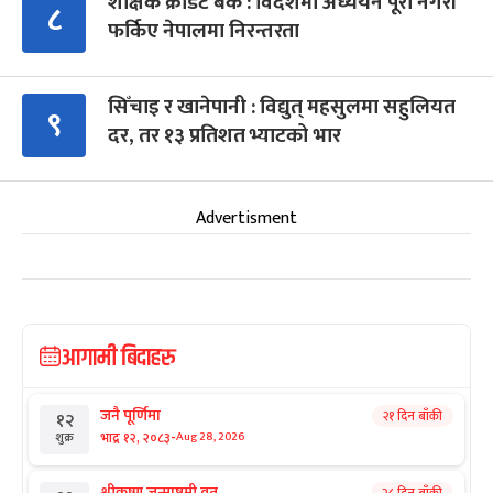
शैक्षिक क्रेडिट बैंक : विदेशमा अध्ययन पूरा नगरी
८
फर्किए नेपालमा निरन्तरता
सिँचाइ र खानेपानी : विद्युत् महसुलमा सहुलियत
९
दर, तर १३ प्रतिशत भ्याटको भार
Advertisment
आगामी बिदाहरु
जनै पूर्णिमा
२१ दिन बाँकी
१२
-
भाद्र १२, २०८३
Aug 28, 2026
शुक्र
श्रीकृष्ण जन्माष्टमी व्रत