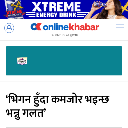
Skip
to
२२ साउन २०८३, शुक्रबार
content
‘भिगन हुँदा कमजोर भइन्छ
भन्नु गलत’