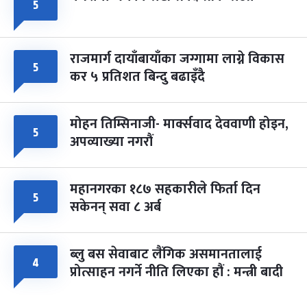
५
राजमार्ग दायाँबायाँका जग्गामा लाग्ने विकास
५
कर ५ प्रतिशत बिन्दु बढाइँदै
मोहन तिम्सिनाजी- मार्क्सवाद देववाणी होइन,
५
अपव्याख्या नगरौं
महानगरका १८७ सहकारीले फिर्ता दिन
५
सकेनन् सवा ८ अर्ब
ब्लु बस सेवाबाट लैंगिक असमानतालाई
४
प्रोत्साहन नगर्ने नीति लिएका हौं : मन्त्री बादी