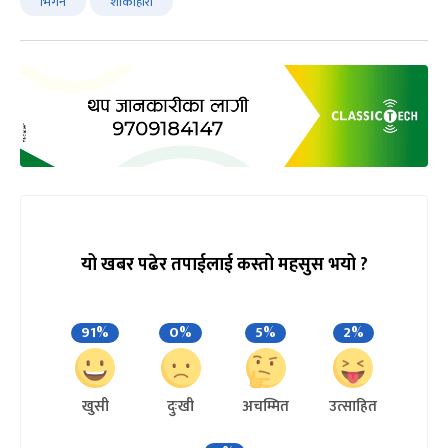
भिगन
शाकाहारी
यो खबर पढेर तपाईलाई कस्तो महसुस भयो ?
91%
0%
5%
2%
खुसी
दुःखी
अचम्मित
उत्साहित