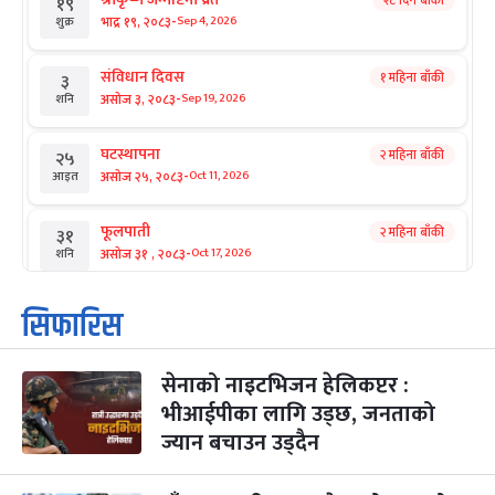
२८ दिन बाँकी
१९
-
भाद्र १९, २०८३
Sep 4, 2026
शुक्र
संविधान दिवस
१ महिना बाँकी
३
-
असोज ३, २०८३
Sep 19, 2026
शनि
घटस्थापना
२ महिना बाँकी
२५
-
असोज २५, २०८३
Oct 11, 2026
आइत
फूलपाती
२ महिना बाँकी
३१
-
असोज ३१ , २०८३
Oct 17, 2026
शनि
कार्तिक सङ्क्रान्ति
२ महिना बाँकी
१
सिफारिस
-
कार्तिक १, २०८३
Oct 18, 2026
आइत
सेनाको नाइटभिजन हेलिकप्टर :
महानवमी
२ महिना बाँकी
३
-
भीआईपीका लागि उड्छ, जनताको
कार्तिक ३, २०८३
Oct 20, 2026
मंगल
ज्यान बचाउन उड्दैन
विजयादशमी
२ महिना बाँकी
४
-
कार्तिक ४, २०८३
Oct 21, 2026
बुध