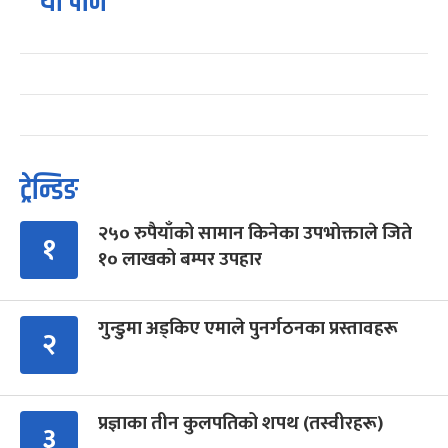
यो पनि
ट्रेन्डिङ
२५० रुपैयाँको सामान किनेका उपभोक्ताले जिते
१
१० लाखको बम्पर उपहार
गुन्डुमा अड्किए एमाले पुनर्गठनका प्रस्तावहरू
२
प्रज्ञाका तीन कुलपतिको शपथ (तस्वीरहरू)
३