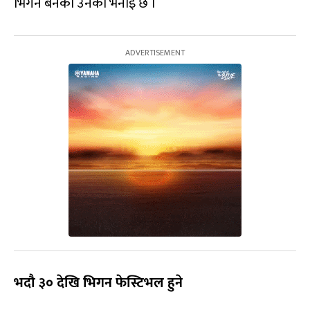
भिगन बनेको उनको भनाइ छ ।
भदौ ३० देखि भिगन फेस्टिभल हुने