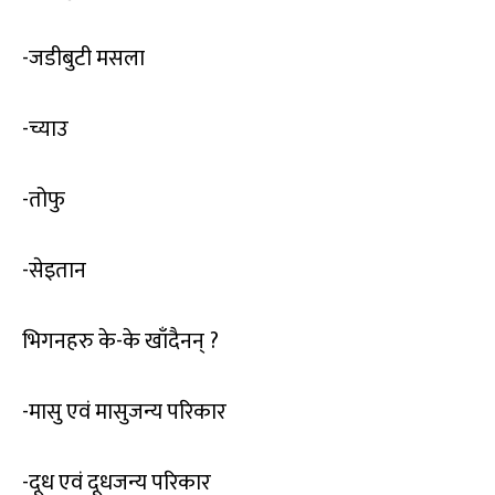
-जडीबुटी मसला
-च्याउ
-तोफु
-सेइतान
भिगनहरु के-के खाँदैनन् ?
-मासु एवं मासुजन्य परिकार
-दूध एवं दूधजन्य परिकार