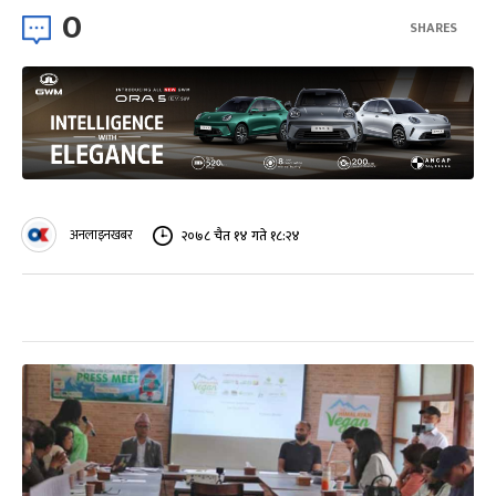
0
SHARES
अनलाइनखबर
२०७८ चैत १४ गते १८:२४