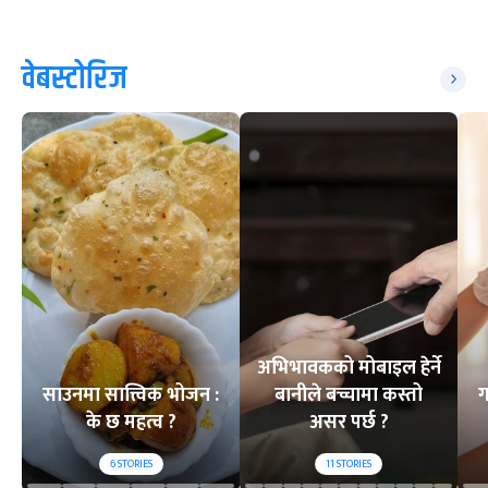
वेबस्टोरिज
अभिभावकको मोबाइल हेर्ने
साउनमा सात्त्विक भोजन :
बानीले बच्चामा कस्तो
ग
के छ महत्व ?
असर पर्छ ?
6
STORIES
11
STORIES