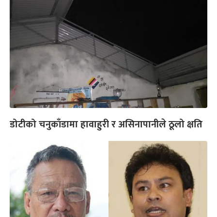
डोटीको चनुकाँडामा हावाहुरी र असिनापानीले ठूलो क्षति