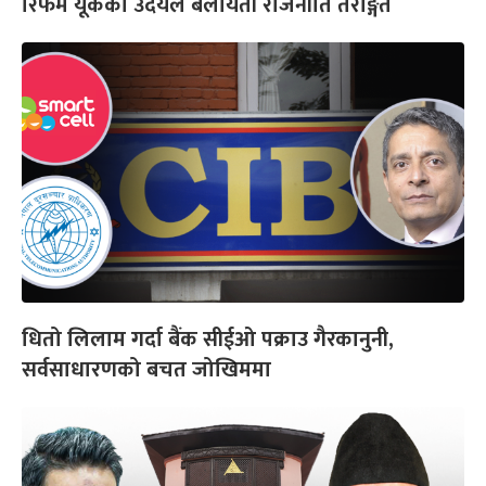
रिफर्म यूकेको उदयले बेलायती राजनीति तरङ्गित
धितो लिलाम गर्दा बैंक सीईओ पक्राउ गैरकानुनी,
सर्वसाधारणको बचत जोखिममा