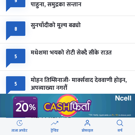
९
फागुपूर्णिमा
७ महिना बाँकी
८
पाहुना, समुद्रका सन्तान
-
चैत्र ८, २०८३
Mar 22, 2027
सोम
सुनचाँदीको मूल्य बढ्यो
८
मधेशमा भयको रोटी सेक्दै सीके राउत
५
मोहन तिम्सिनाजी- मार्क्सवाद देववाणी होइन,
५
अपव्याख्या नगरौं
महानगरका १८७ सहकारीले फिर्ता दिन
५
सकेनन् सवा ८ अर्ब
ताजा अपडेट
ट्रेन्डिङ
प्रोफाइल
सर्च