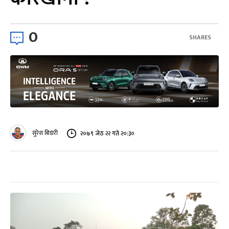
0
SHARES
सुरेश बिडारी
२०७९ जेठ २२ गते २०:३०