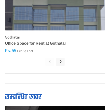
Gothatar
S
Office Space for Rent at Gothatar
H
Rs. 55
R
Per Sq.Feet
‹
›
सम्बन्धित खबर