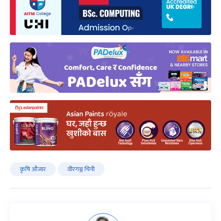
कृषि औजार
वीरगञ्ज चिनी