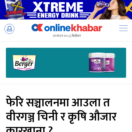
Skip
to
२१ साउन २०८३, बिहीबार
content
फेरि सञ्चालनमा आउला त
वीरगञ्ज चिनी र कृषि औजार
कारखाना ?