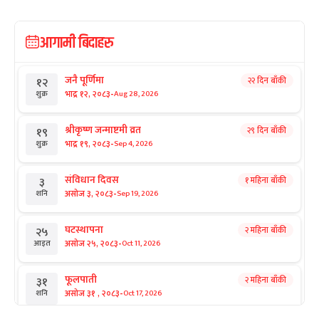
आगामी बिदाहरु
जनै पूर्णिमा
२२ दिन बाँकी
१२
-
भाद्र १२, २०८३
Aug 28, 2026
शुक्र
श्रीकृष्ण जन्माष्टमी व्रत
२९ दिन बाँकी
१९
-
भाद्र १९, २०८३
Sep 4, 2026
शुक्र
संविधान दिवस
१ महिना बाँकी
३
-
असोज ३, २०८३
Sep 19, 2026
शनि
घटस्थापना
२ महिना बाँकी
२५
-
असोज २५, २०८३
Oct 11, 2026
आइत
फूलपाती
२ महिना बाँकी
३१
-
असोज ३१ , २०८३
Oct 17, 2026
शनि