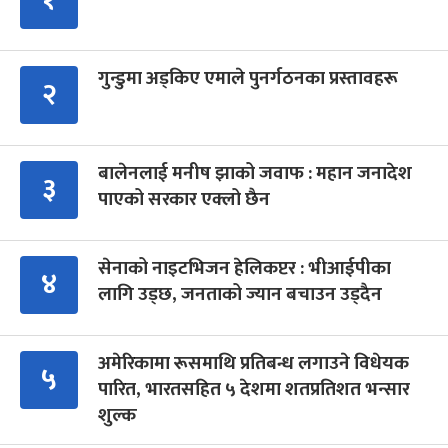
गुन्डुमा अड्किए एमाले पुनर्गठनका प्रस्तावहरू
२
बालेनलाई मनीष झाको जवाफ : महान जनादेश
३
पाएको सरकार एक्लो छैन
सेनाको नाइटभिजन हेलिकप्टर : भीआईपीका
४
लागि उड्छ, जनताको ज्यान बचाउन उड्दैन
अमेरिकामा रूसमाथि प्रतिबन्ध लगाउने विधेयक
५
पारित, भारतसहित ५ देशमा शतप्रतिशत भन्सार
शुल्क