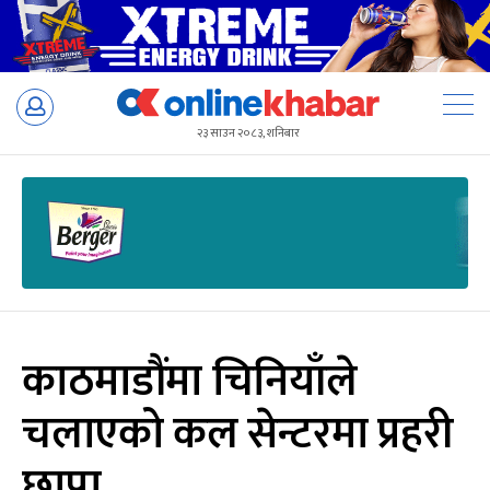
Skip
to
२३ साउन २०८३, शनिबार
content
काठमाडौंमा चिनियाँले
चलाएको कल सेन्टरमा प्रहरी
छापा