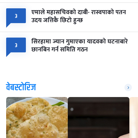
एमाले महासचिवको दाबी- रास्वपाको पतन
३
उदय जत्तिकै छिटो हुन्छ
सिरहामा ज्यान गुमाएका यादवको घटनाबारे
३
छानबिन गर्न समिति गठन
वेबस्टोरिज