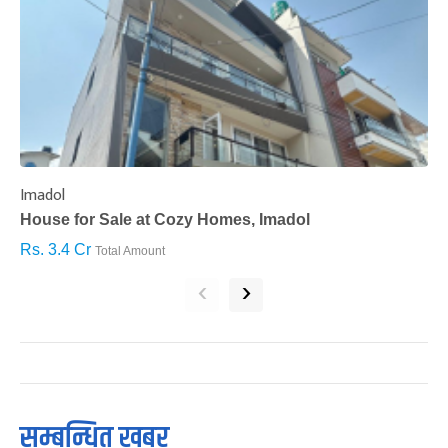
Imadol
B
House for Sale at Cozy Homes, Imadol
B
Rs. 3.4 Cr
R
Total Amount
‹
›
सम्बन्धित खबर