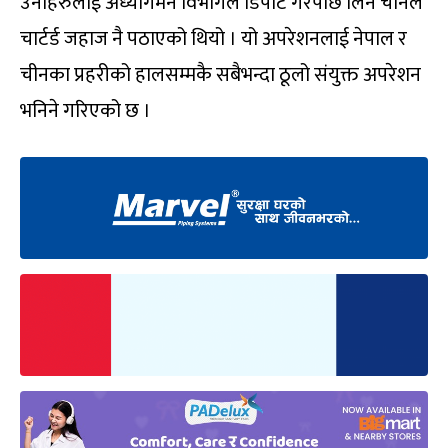
उनीहरुलाई अध्यागमन विभागले डिपोर्ट गरेपछि लिन चीनले
चार्टर्ड जहाज नै पठाएको थियो । यो अपरेशनलाई नेपाल र
चीनका प्रहरीको हालसम्मकै सबैभन्दा ठूलो संयुक्त अपरेशन
भनिने गरिएको छ ।