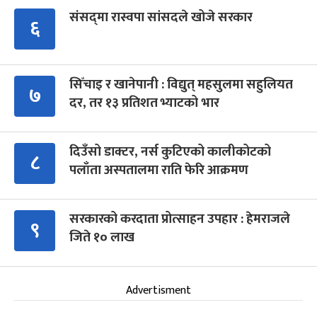
संसद्‍मा रास्वपा सांसदले खोजे सरकार
६
सिँचाइ र खानेपानी : विद्युत् महसुलमा सहुलियत
७
दर, तर १३ प्रतिशत भ्याटको भार
दिउँसो डाक्टर, नर्स कुटिएको कालीकोटको
८
पलाँता अस्पतालमा राति फेरि आक्रमण
सरकारको करदाता प्रोत्साहन उपहार : हेमराजले
९
जिते १० लाख
Advertisment