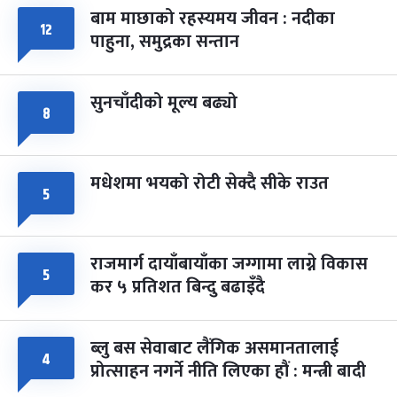
बाम माछाको रहस्यमय जीवन : नदीका
फागुपूर्णिमा
१२
७ महिना बाँकी
८
पाहुना, समुद्रका सन्तान
-
चैत्र ८, २०८३
Mar 22, 2027
सोम
सुनचाँदीको मूल्य बढ्यो
८
मधेशमा भयको रोटी सेक्दै सीके राउत
५
राजमार्ग दायाँबायाँका जग्गामा लाग्ने विकास
५
कर ५ प्रतिशत बिन्दु बढाइँदै
ब्लु बस सेवाबाट लैंगिक असमानतालाई
४
प्रोत्साहन नगर्ने नीति लिएका हौं : मन्त्री बादी