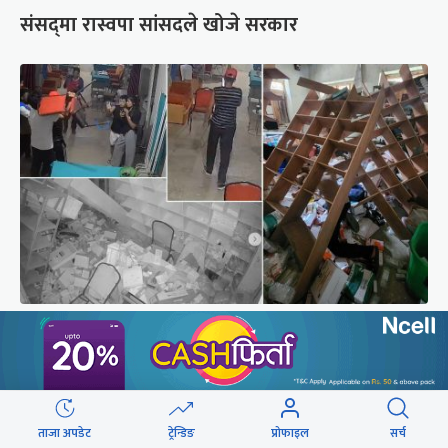
संसद्‍मा रास्वपा सांसदले खोजे सरकार
दिउँसो डाक्टर, नर्स कुटिएको कालीकोटको पलाँता
अस्पतालमा राति फेरि आक्रमण
ताजा अपडेट
ट्रेन्डिङ
प्रोफाइल
सर्च