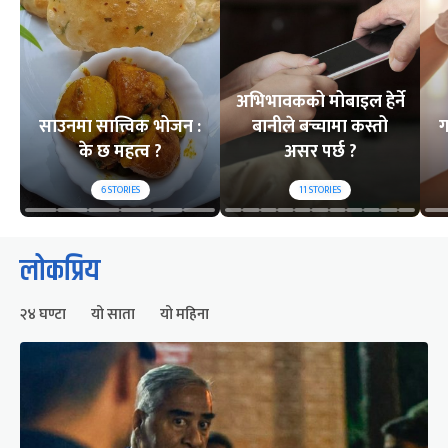
अभिभावकको मोबाइल हेर्ने
साउनमा सात्त्विक भोजन :
बानीले बच्चामा कस्तो
ग
के छ महत्व ?
असर पर्छ ?
6
STORIES
11
STORIES
लोकप्रिय
२४ घण्टा
यो साता
यो महिना