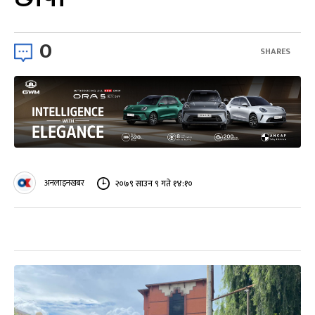
0
SHARES
अनलाइनखबर
२०७९ साउन ९ गते १४:१०