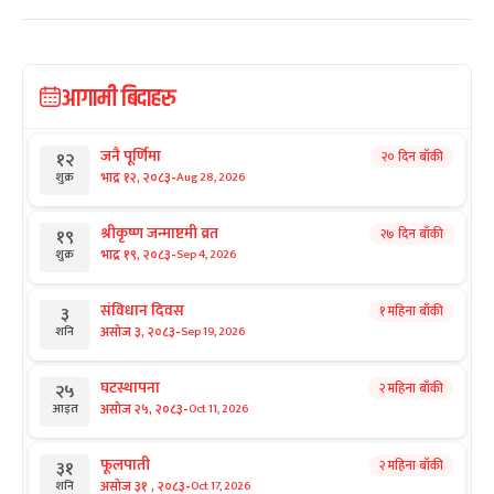
आगामी बिदाहरु
जनै पूर्णिमा
२० दिन बाँकी
१२
-
भाद्र १२, २०८३
Aug 28, 2026
शुक्र
श्रीकृष्ण जन्माष्टमी व्रत
२७ दिन बाँकी
१९
-
भाद्र १९, २०८३
Sep 4, 2026
शुक्र
संविधान दिवस
१ महिना बाँकी
३
-
असोज ३, २०८३
Sep 19, 2026
शनि
घटस्थापना
२ महिना बाँकी
२५
-
असोज २५, २०८३
Oct 11, 2026
आइत
फूलपाती
२ महिना बाँकी
३१
-
असोज ३१ , २०८३
Oct 17, 2026
शनि