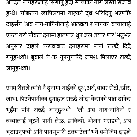
आदिले नागहरूलाई सिंगार्नु हुँदा साँच्चैका नाग जस्ता सजीव
हुन्थे। गोबरका खोपिल्टामा गाईको दूध भरिदिनु भएपछि
दाइसँग ‘अब नाग-नागिनीलाई आठवटा र नागका बच्चालाई
एउटा गरी नौवटा दुनामा हातपाउ धुन जल तयार पार’ भन्नुभए
अनुसार दाइले करूवाबाट दुनाहरूमा पानी राख्दै दिंदै
गर्नुहुन्थ्यो। बुबाले के-के गुनगुगाउँदै क्रमश: मिलाएर राख्दै
जानुहुन्थ्यो।
एवम् रीतले त्यति नै दुनामा गाईको दूध, अर्घ, बाबर रोटी, खीर,
लाभा, पिउनेपानीका दुनाहरू राख्दै जाँदा केराको पात ढाकेर
भुईंमा पनि राख्दै जानुहुन्थ्यो। ‘लौ अब नाग-नागिनी र
बच्चालाई चुठ्ने पानी लेऊ, डाकियो, भोजन गराइयो, अब
चुठाउनुपर्‍यो अनि पानसुपारी टक्र्याउँला’ भने बमोजिम दाइले