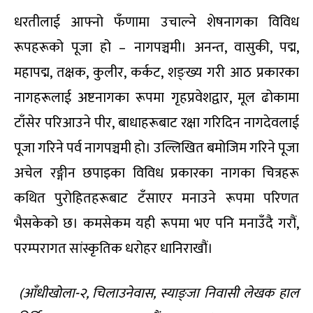
धरतीलाई आफ्नो फँणामा उचाल्ने शेषनागका विविध
रूपहरूको पूजा हो – नागपञ्चमी। अनन्त, वासुकी, पद्म,
महापद्म, तक्षक, कुलीर, कर्कट, शङ्ख्य गरी आठ प्रकारका
नागहरूलाई अष्टनागका रूपमा गृहप्रवेशद्वार, मूल ढोकामा
टाँसेर परिआउने पीर, बाधाहरूबाट रक्षा गरिदिन नागदेवलाई
पूजा गरिने पर्व नागपञ्चमी हो। उल्लिखित बमोजिम गरिने पूजा
अचेल रङ्गीन छपाइका विविध प्रकारका नागका चित्रहरू
कथित पुरोहितहरूबाट टँसाएर मनाउने रूपमा परिणत
भैसकेको छ। कमसेकम यही रूपमा भए पनि मनाउँदै गरौं,
परम्परागत सांस्कृतिक धरोहर धानिराखौं।
(आँधीखोला-२, चिलाउनेवास, स्याङ्जा निवासी लेखक हाल