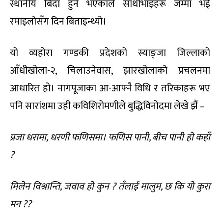
स्थानीय बिदा हुने भएकाले साथीभाइहरू जम्मा भई
रमाइलोसँग दिन बिताइन्थ्यो।
यो व्यहोरा गण्डकी प्रदेशको स्याङ्जा जिल्लाको
आँधीखोला-२, चिलाउनेवास, झारखोलाको प्रचलनमा
आधारित हो। नागपूजाका आ-आफ्नै विधि र तरिकाहरू भए
पनि सारांशमा उही कविशिरोमणीले बुद्धिविनोदमा लेखे झैं –
प्रजा धरामा
, धरणी फणिसमा। फणिस पानी, बीच पानी हो कहाँ
?
मिलेन विश्रान्ति
, जवाव हो कुन ? तँलाई मालुम, छ कि यो कुरा
मन ??