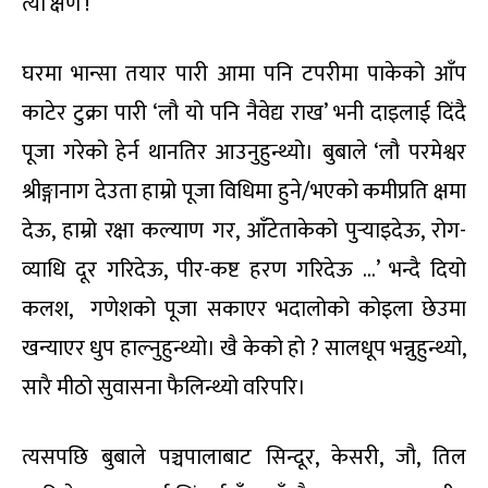
त्यो क्षण !
घरमा भान्सा तयार पारी आमा पनि टपरीमा पाकेको आँप
काटेर टुक्रा पारी ‘लौ यो पनि नैवेद्य राख’ भनी दाइलाई दिंदै
पूजा गरेको हेर्न थानतिर आउनुहुन्थ्यो। बुबाले ‘लौ परमेश्वर
श्रीङ्गानाग देउता हाम्रो पूजा विधिमा हुने/भएको कमीप्रति क्षमा
देऊ, हाम्रो रक्षा कल्याण गर, आँटेताकेको पुर्‍याइदेऊ, रोग-
व्याधि दूर गरिदेऊ, पीर-कष्ट हरण गरिदेऊ …’ भन्दै दियो
कलश, गणेशको पूजा सकाएर भदालोको कोइला छेउमा
खन्याएर धुप हाल्नुहुन्थ्यो। खै केको हो ? सालधूप भन्नुहुन्थ्यो,
सारै मीठो सुवासना फैलिन्थ्यो वरिपरि।
त्यसपछि बुबाले पञ्चपालाबाट सिन्दूर, केसरी, जौ, तिल