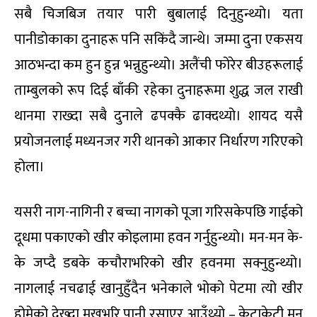
सबै चिजबिज तयार पारी बुबालाई दिनुहुन्थ्यो। यता
पानीडोकाका दुनाहरू पनि सकिंदै जान्थे। जम्मा दुना एकसय
आठभन्दा कम हुन हुन्न भन्नुहुन्थ्यो। अलैंची फोरेर बीउहरूलाई
ताम्बुलको रूप दिई बाँकी रहेका दुनाहरूमा शुद्ध जल राखी
थानमा राख्दा सबै दुनाले ढपक्कै ढाक्दथ्यो। शायद यसै
प्रयोजनलाई मध्यनजर गरी थानको आकार निर्धारण गरिएको
होला।
यसरी नाग-नागिनी र बच्चा नागको पूजा गरिसकेपछि गाईको
दूधमा पकाएको खीर कोइलामा हवन गर्नुहुन्थ्यो। मन-मन के-
के जप्दै डबके कचौराभरिको खीर हवनमा सक्नुहुन्थ्यो।
नागलाई नचढाई खानुहुँदैन भनेकाले भोको पेटमा त्यो खीर
होमेको देख्दा मुखभरि पानी रसाएर आउँथ्यो – केटाकेटी मन