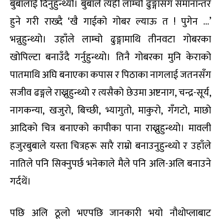
बुबालाई दिनुहुन्थ्यो। बुबाले त्यही लाम्चो ढुङ्गासँग समानान्तर
हुने गरी राख्दै ‘खै गाईको गोबर ल्याऊ त ! पुगेन …’
भन्नुहुन्थ्यो। उहाँले लाम्चो ढुङ्गामाथि तीनवटा गोबरका
खोपिल्टा बनाउँदै गर्नुहुन्थ्यो। तिनै गोबरका मुनि केराको
पातमाथि अघि बनाएका कपास र पिठाका नागलाई जतनसँग
सजीव ढङ्गले राख्नुहुन्थ्यो र त्यसैको छेउमा अष्टनाग, चन्द्र-सूर्य,
नागकन्या, खजुरो, बिच्छी, भ्यागुतो, माकुरो, गँगटो, माछो
आदिको चित्र बनाएको कापीका पाना राख्नुहुन्थ्यो। मावली
हजुरबुबाले यस्ता चित्रहरू सारै राम्रो बनाउनुहुन्थ्यो र उहाँले
नातिले पनि सिक्नुपर्छ भनेकाले मैले पनि अलि-अलि बनाउने
गर्दथें।
पछि अलि ठूलो भएपछि जानकारी भयो नौथोप्लाबाट