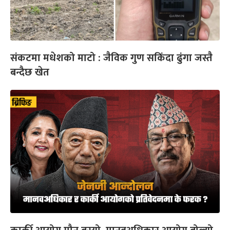
संकटमा मधेशको माटो : जैविक गुण सकिंदा ढुंगा जस्तै
बन्दैछ खेत