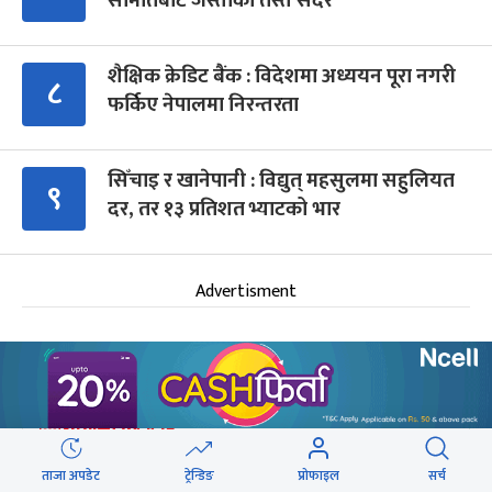
समितिबाट जस्ताको तस्तै सदर
शैक्षिक क्रेडिट बैंक : विदेशमा अध्ययन पूरा नगरी
८
फर्किए नेपालमा निरन्तरता
सिँचाइ र खानेपानी : विद्युत् महसुलमा सहुलियत
९
दर, तर १३ प्रतिशत भ्याटको भार
Advertisment
आगामी बिदाहरु
ताजा अपडेट
ट्रेन्डिङ
प्रोफाइल
सर्च
जनै पूर्णिमा
२० दिन बाँकी