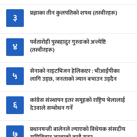
प्रज्ञाका तीन कुलपतिको शपथ (तस्वीरहरू)
३
पर्वतारोही पुरबहादुर गुरुङको अन्त्येष्टि
४
(तस्वीरहरू)
सेनाको नाइटभिजन हेलिकप्टर : भीआईपीका
५
लागि उड्छ, जनताको ज्यान बचाउन उड्दैन
कांग्रेस संस्थापन इतर समूहको राष्ट्रिय भेलालाई
६
देउवाले सम्बोधन गर्ने
प्रधानमन्त्री बालेनले ल्याएको विधेयक संसदीय
७