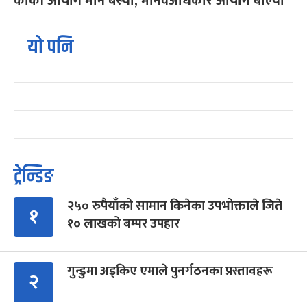
कार्की आयोग मौन बस्यो, मानवअधिकार आयोग बोल्यो
यो पनि
ट्रेन्डिङ
२५० रुपैयाँको सामान किनेका उपभोक्ताले जिते
१
१० लाखको बम्पर उपहार
गुन्डुमा अड्किए एमाले पुनर्गठनका प्रस्तावहरू
२