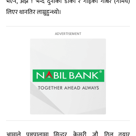
भएन, अझै !’ भन्दै दुनाको डोको र गाईको गोबर (गोमय)
लिएर थानतिर लाग्नुहुन्थ्यो।
आमाले पञ्चपालामा सिन्दुर, केसरी, जौ, तिल तयार