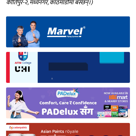
कीर्तिपुर
-२, मध्यनगर, काठमाडौंमा बस्छन्।)