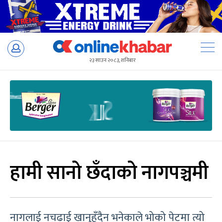
Skip
to
२३ साउन २०८३, शनिबार
content
हामी सानो छँदाको नागपञ्चमी
नागलाई नचढाई खानुहुँदैन भनेकाले भोको पेटमा त्यो