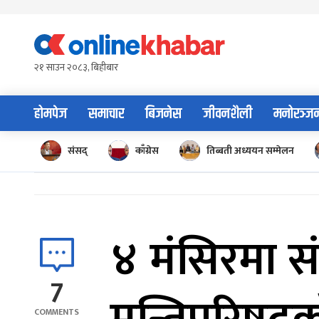
Skip
to
content
२१ साउन २०८३, बिहीबार
होमपेज
समाचार
बिजनेस
जीवनशैली
मनोरञ्ज
संसद्
काँग्रेस
तिब्बती अध्ययन सम्मेलन
४ मंसिरमा सं
7
COMMENTS