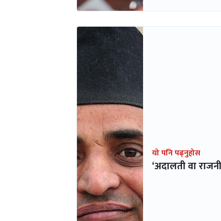
यो पनि पढ्नुहोस
‘अदालती वा राजनीत