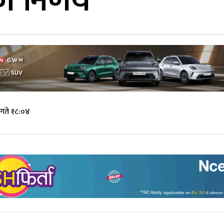
को निर्णय
गते १८:०४