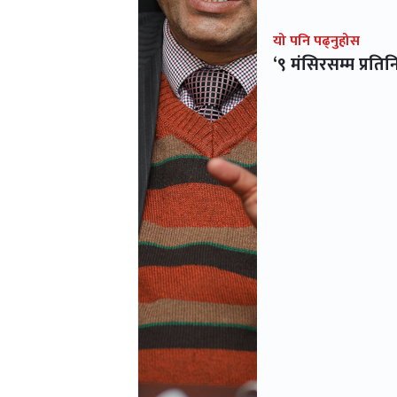
यो पनि पढ्नुहोस
‘९ मंसिरसम्म प्रत