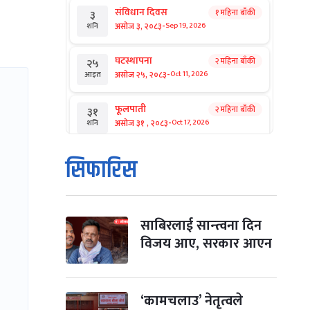
संविधान दिवस
१ महिना बाँकी
३
-
असोज ३, २०८३
Sep 19, 2026
शनि
घटस्थापना
२ महिना बाँकी
२५
-
असोज २५, २०८३
Oct 11, 2026
आइत
फूलपाती
२ महिना बाँकी
३१
-
असोज ३१ , २०८३
Oct 17, 2026
शनि
कार्तिक सङ्क्रान्ति
२ महिना बाँकी
१
सिफारिस
-
कार्तिक १, २०८३
Oct 18, 2026
आइत
महानवमी
२ महिना बाँकी
३
-
कार्तिक ३, २०८३
Oct 20, 2026
मंगल
साबिरलाई सान्त्वना दिन
विजय आए, सरकार आएन
विजयादशमी
२ महिना बाँकी
४
-
कार्तिक ४, २०८३
Oct 21, 2026
बुध
‘कामचलाउ’ नेतृत्वले
पापा‌ङ्कुशा एकादशी व्रत
२ महिना बाँकी
५