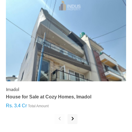
Imadol
B
House for Sale at Cozy Homes, Imadol
B
Rs. 3.4 Cr
R
Total Amount
‹
›