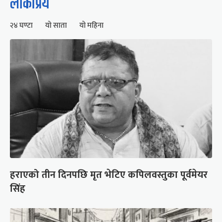
लोकप्रिय
२४ घण्टा
यो साता
यो महिना
हराएको तीन दिनपछि मृत भेटिए कपिलवस्तुका पूर्वमेयर
सिंह