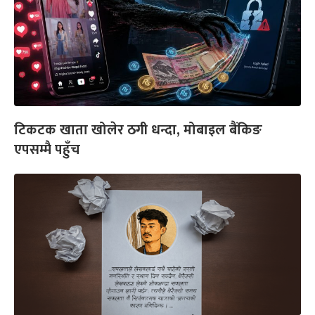
टिकटक खाता खोलेर ठगी धन्दा, मोबाइल बैंकिङ
एपसम्मै पहुँच