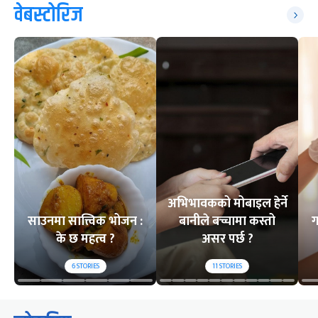
वेबस्टोरिज
अभिभावकको मोबाइल हेर्ने
साउनमा सात्त्विक भोजन :
बानीले बच्चामा कस्तो
ग
के छ महत्व ?
असर पर्छ ?
6
STORIES
11
STORIES