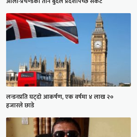
ओली-प्रचण्डको तीन बुँदेले प्रदेशपिच्छे संकट
लन्डनप्रति घट्दो आकर्षण, एक वर्षमा ४ लाख २०
हजारले छाडे