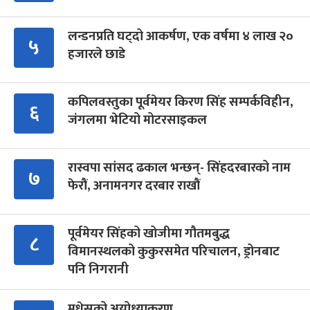
लन्डनप्रति घट्दो आकर्षण, एक वर्षमा ४ लाख २०
५
हजारले छाडे
कपिलवस्तुका पूर्वमेयर किरण सिंह सम्पर्कविहीन,
६
जंगलमा भेटियो मोटरसाइकल
रास्वपा सांसद ढकाल भन्छन्- सिंहदरबारको नाम
७
फेरौं, अनामनगर दरबार राखौं
पूर्वमेयर सिंहको खोजीमा गौतमबुद्ध
८
विमानस्थलको कुकुरसमेत परिचालन, ड्रोनबाट
पनि निगरानी
मधेसको अयोध्याकरण