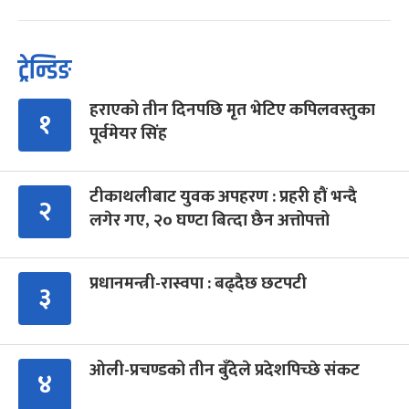
ट्रेन्डिङ
हराएको तीन दिनपछि मृत भेटिए कपिलवस्तुका
१
पूर्वमेयर सिंह
टीकाथलीबाट युवक अपहरण : प्रहरी हौं भन्दै
२
लगेर गए, २० घण्टा बित्दा छैन अत्तोपत्तो
प्रधानमन्त्री-रास्वपा : बढ्दैछ छटपटी
३
ओली-प्रचण्डको तीन बुँदेले प्रदेशपिच्छे संकट
४