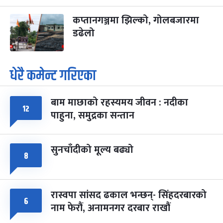
कप्तानगञ्जमा झिल्को, गोलबजारमा
डढेलो
धेरै कमेन्ट गरिएका
बाम माछाको रहस्यमय जीवन : नदीका
१२
पाहुना, समुद्रका सन्तान
सुनचाँदीको मूल्य बढ्यो
८
रास्वपा सांसद ढकाल भन्छन्- सिंहदरबारको
६
नाम फेरौं, अनामनगर दरबार राखौं