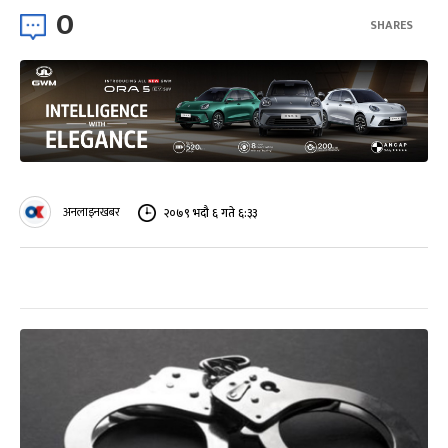
0
SHARES
अनलाइनखबर
२०७९ भदौ ६ गते ६:३३