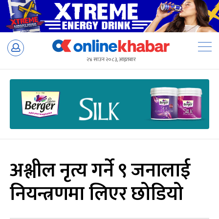
Skip
to
२४ साउन २०८३, आइतबार
content
अश्लील नृत्य गर्ने ९ जनालाई
नियन्त्रणमा लिएर छोडियो