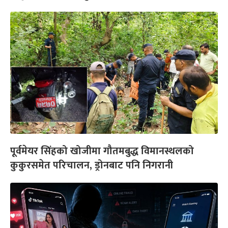
पूर्वमेयर सिंहको खोजीमा गौतमबुद्ध विमानस्थलको
कुकुरसमेत परिचालन, ड्रोनबाट पनि निगरानी