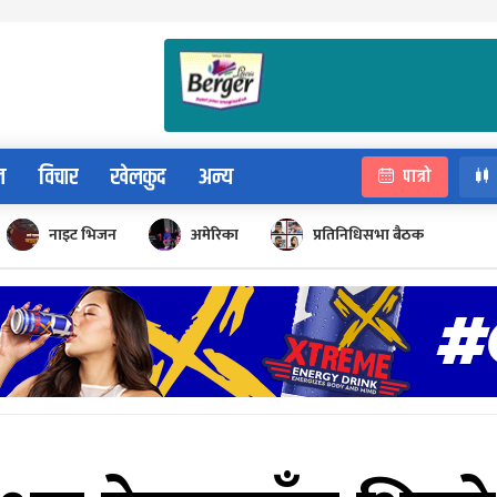
न
विचार
खेलकुद
अन्य
पात्रो
नाइट भिजन
अमेरिका
प्रतिनिधिसभा बैठक