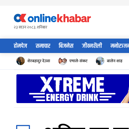
Skip
to
content
२३ साउन २०८३, शनिबार
होमपेज
समाचार
बिजनेस
जीवनशैली
मनोरञ्ज
शेरबहादुर देउवा
एमाले-संकट
बालेन शाह