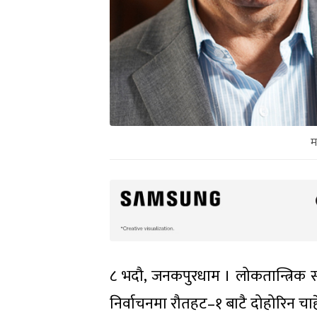
म
८ भदौ, जनकपुरधाम । लोकतान्त्रिक स
निर्वाचनमा रौतहट–१ बाटै दोहोरिन चा