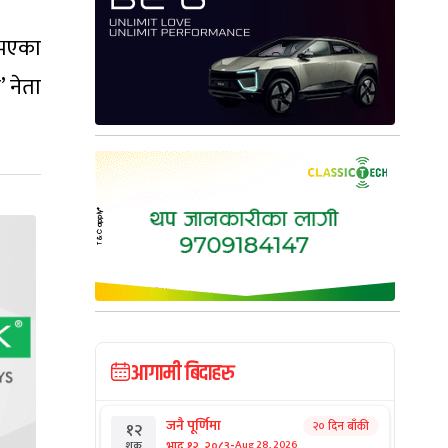
 भएका
’ नेता
आगामी बिदाहरु
जनै पूर्णिमा
२० दिन बाँकी
१२
-
भाद्र १२, २०८३
Aug 28, 2026
शुक्र