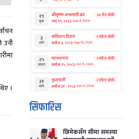
श्रीकृष्ण जन्माष्टमी व्रत
२७ दिन बाँकी
१९
-
भाद्र १९, २०८३
Sep 4, 2026
शुक्र
्वाचन
संविधान दिवस
१ महिना बाँकी
३
े उनी
-
असोज ३, २०८३
Sep 19, 2026
शनि
ारीमा
घटस्थापना
२ महिना बाँकी
२५
-
असोज २५, २०८३
Oct 11, 2026
आइत
फूलपाती
२ महिना बाँकी
३१
-
थिए ।
असोज ३१ , २०८३
Oct 17, 2026
शनि
कार्तिक सङ्क्रान्ति
२ महिना बाँकी
१
सिफारिस
-
कार्तिक १, २०८३
Oct 18, 2026
आइत
महानवमी
२ महिना बाँकी
३
-
कार्तिक ३, २०८३
Oct 20, 2026
मंगल
छिमेकसँग सीमा समस्या