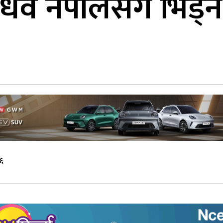
 नेपालसँग भिड्ने, र
५६