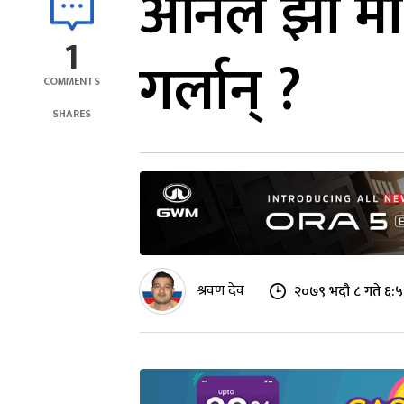
अनिल झा माधव
1
गर्लान् ?
COMMENTS
SHARES
श्रवण देव
२०७९ भदौ ८ गते ६: