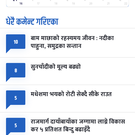
२५
-
16
17
18
19
20
21
22
फाल्गुन २५, २०८३
Mar 9, 2027
मंगल
धेरै कमेन्ट गरिएका
पूर्णिमा व्रत
७ महिना बाँकी
७
-
चैत्र ७, २०८३
Mar 21, 2027
आइत
बाम माछाको रहस्यमय जीवन : नदीका
१०
फागुपूर्णिमा
७ महिना बाँकी
८
पाहुना, समुद्रका सन्तान
-
चैत्र ८, २०८३
Mar 22, 2027
सोम
सुनचाँदीको मूल्य बढ्यो
८
मधेशमा भयको रोटी सेक्दै सीके राउत
५
राजमार्ग दायाँबायाँका जग्गामा लाग्ने विकास
५
कर ५ प्रतिशत बिन्दु बढाइँदै