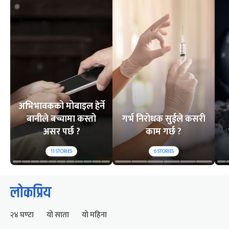
अभिभावकको मोबाइल हेर्ने
बानीले बच्चामा कस्तो
गर्भ निरोधक सुईले कसरी
असर पर्छ ?
काम गर्छ ?
11
STORIES
6
STORIES
लोकप्रिय
२४ घण्टा
यो साता
यो महिना