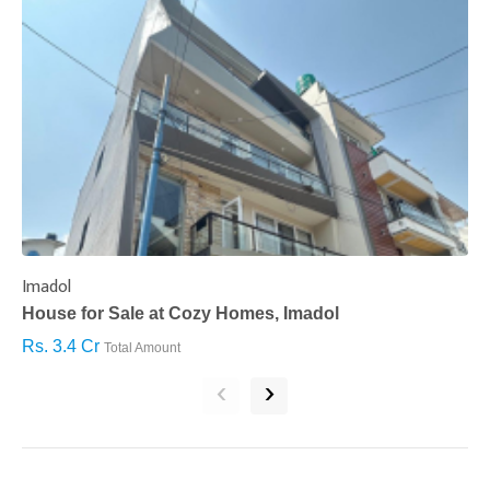
Imadol
B
House for Sale at Cozy Homes, Imadol
B
Rs. 3.4 Cr
R
Total Amount
‹
›