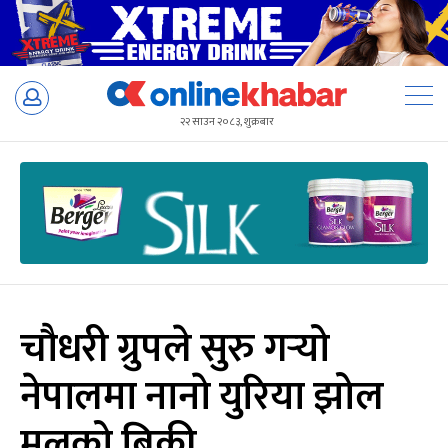
Skip
to
२२ साउन २०८३, शुक्रबार
content
चौधरी ग्रुपले सुरु गर्‍यो
नेपालमा नानाे युरिया झोल
मलको बिक्री