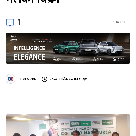
1
SHARES
अनलाइनखबर
२०७९ कात्तिक २७ गते १६:५१