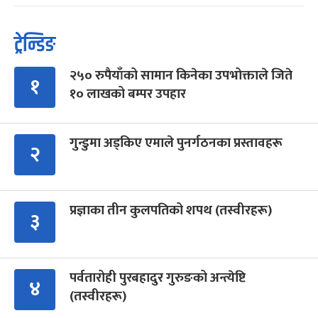
ट्रेन्डिङ
२५० रुपैयाँको सामान किनेका उपभोक्ताले जिते
१
१० लाखको बम्पर उपहार
गुन्डुमा अड्किए एमाले पुनर्गठनका प्रस्तावहरू
२
प्रज्ञाका तीन कुलपतिको शपथ (तस्वीरहरू)
३
पर्वतारोही पुरबहादुर गुरुङको अन्त्येष्टि
४
(तस्वीरहरू)