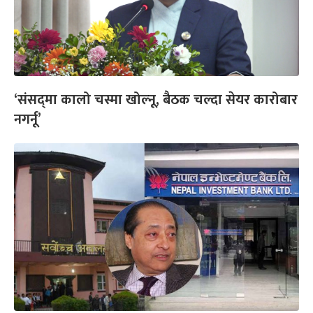
‘संसद्‍मा कालो चस्मा खोल्नू, बैठक चल्दा सेयर कारोबार
नगर्नू’