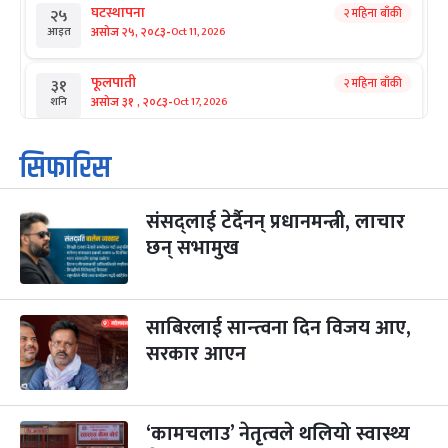
घटस्थापना
२ महिना बाँकी
२५
-
असोज २५, २०८३
Oct 11, 2026
आइत
फूलपाती
२ महिना बाँकी
३१
-
असोज ३१ , २०८३
Oct 17, 2026
शनि
कार्तिक सङ्क्रान्ति
२ महिना बाँकी
१
सिफारिस
-
कार्तिक १, २०८३
Oct 18, 2026
आइत
संसद्लाई टेर्दैनन् प्रधानमन्त्री, लाचार
महानवमी
२ महिना बाँकी
३
-
छन् सभामुख
कार्तिक ३, २०८३
Oct 20, 2026
मंगल
विजयादशमी
२ महिना बाँकी
४
-
कार्तिक ४, २०८३
Oct 21, 2026
बुध
साबिरलाई सान्त्वना दिन विजय आए,
सरकार आएन
पापा‌ङ्कुशा एकादशी व्रत
२ महिना बाँकी
५
-
कार्तिक ५, २०८३
Oct 22, 2026
बिहि
‘कामचलाउ’ नेतृत्वले थलियो स्वास्थ्य
कुकुर तिहार
३ महिना बाँकी
२२