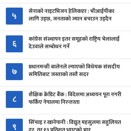
सेनाको नाइटभिजन हेलिकप्टर : भीआईपीका
५
लागि उड्छ, जनताको ज्यान बचाउन उड्दैन
कांग्रेस संस्थापन इतर समूहको राष्ट्रिय भेलालाई
६
देउवाले सम्बोधन गर्ने
प्रधानमन्त्री बालेनले ल्याएको विधेयक संसदीय
७
समितिबाट जस्ताको तस्तै सदर
शैक्षिक क्रेडिट बैंक : विदेशमा अध्ययन पूरा नगरी
८
फर्किए नेपालमा निरन्तरता
सिँचाइ र खानेपानी : विद्युत् महसुलमा सहुलियत
९
दर, तर १३ प्रतिशत भ्याटको भार