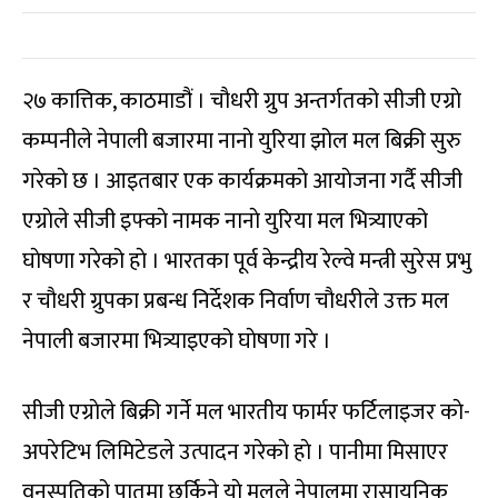
२७ कात्तिक, काठमाडौं । चाैधरी ग्रुप अन्तर्गतको सीजी एग्राे
कम्पनीले नेपाली बजारमा नानाे युरिया झोल मल बिक्री सुरु
गरेकाे छ । आइतबार एक कार्यक्रमकाे आयाेजना गर्दै सीजी
एग्राेले सीजी इफ्काे नामक नानाे युरिया मल भित्र्याएको
घाेषणा गरेको हाे । भारतका पूर्व केन्द्रीय रेल्वे मन्त्री सुरेस प्रभु
र चाैधरी ग्रुपका प्रबन्ध निर्देशक निर्वाण चाैधरीले उक्त मल
नेपाली बजारमा भित्र्याइएको घाेषणा गरे ।
सीजी एग्राेले बिक्री गर्ने मल भारतीय फार्मर फर्टिलाइजर काे-
अपरेटिभ लिमिटेडले उत्पादन गरेकाे हाे । पानीमा मिसाएर
वनस्पतिको पातमा छर्किने याे मलले नेपालमा रासायनिक