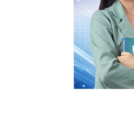
२०१४ सालतिर स्वीस सरकारको आर्थिक 
सुरु भयो । त्यहाँ भएको सरकारी गोठ
सुरु भयो । मुर्रा जातको भैंसी, ब्राउन 
धेरै मानिसले रोजगारीको अवसर पाए । सु
एक रुपैयाँ पचास पैसा थियो । अन्य 
टाठाबाठालाई कुल्लीको नाइके पनि बन