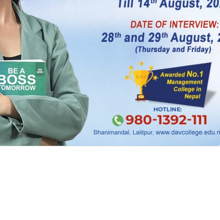
एवं प्राविधिक सहयोगमार्फत जिरीटारमा पशु विकास कार्य
को सुधार, चरन विकासका साथै उन्नत जातका गाई–भैंसी पा
स्वीस एवं होलेस्टेन जातका गाई ल्याइयो ।
रुमा त्यहाँ काम गर्ने मजदुरको ज्याला दिनको ३ मोहोर अर्थ
ठाउँबाट पनि मानिसहरू काम खोजेर आउन थाले । केही
ाइएको थियो, जसलाई सरदार भनिन्थ्यो ।