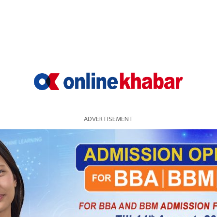
जसलाई कत्तरे घर भनिन्थ्यो । थोरै संख्यामा ढुङ्गा–माटोले 
ADVERTISEMENT