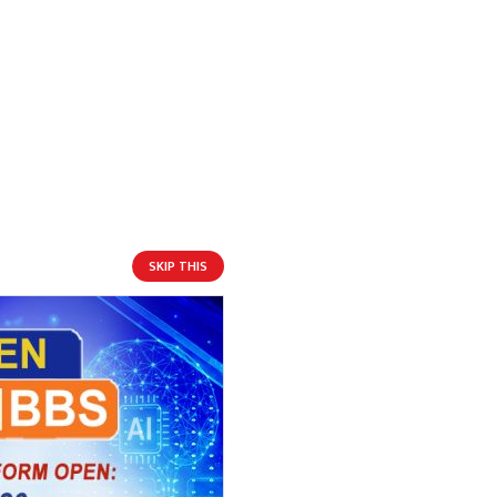
बनेको
SKIP THIS
आगामी बिदाहरु
जनै पूर्णिमा
१९ दिन बाँकी
१२