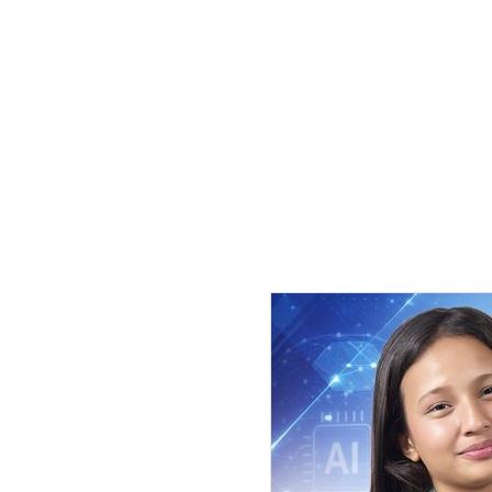
अधिकांश घर काठले बनेका भुइँतले थिए, 
घ्याङ्घर र तलेघर पनि थिए ।