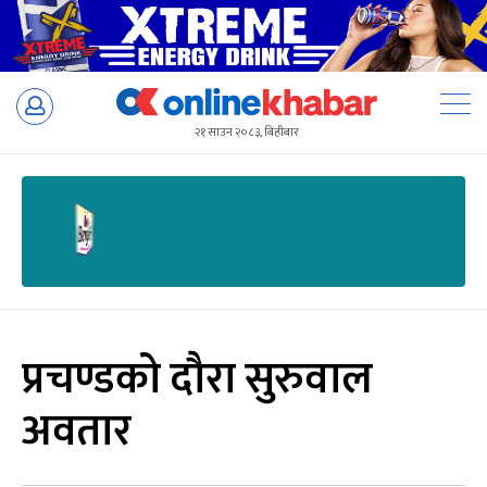
Skip
to
२१ साउन २०८३, बिहीबार
content
प्रचण्डको दौरा सुरुवाल
अवतार