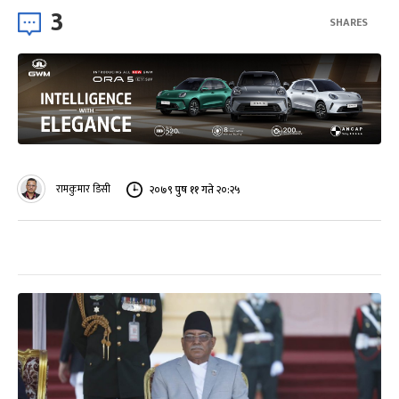
3
SHARES
रामकुमार डिसी
२०७९ पुष ११ गते २०:२५