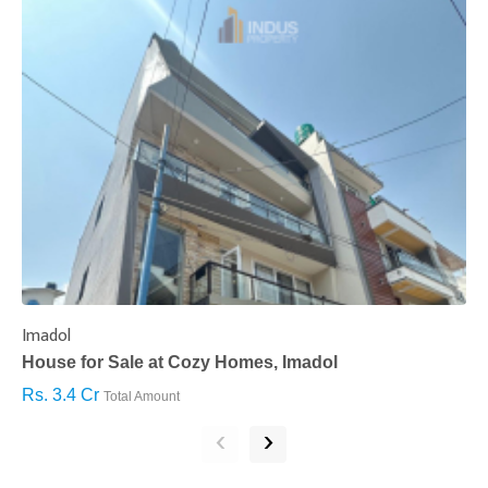
Imadol
B
House for Sale at Cozy Homes, Imadol
B
Rs. 3.4 Cr
R
Total Amount
‹
›