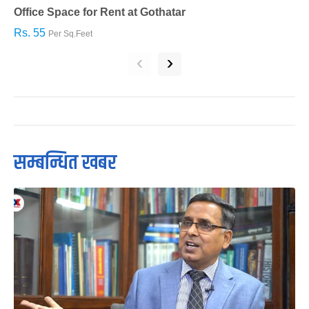
Office Space for Rent at Gothatar
H
Rs. 55
R
Per Sq.Feet
‹
›
सम्बन्धित खबर