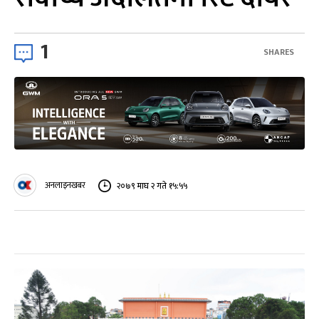
1
SHARES
अनलाइनखबर
२०७९ माघ २ गते १५:५५