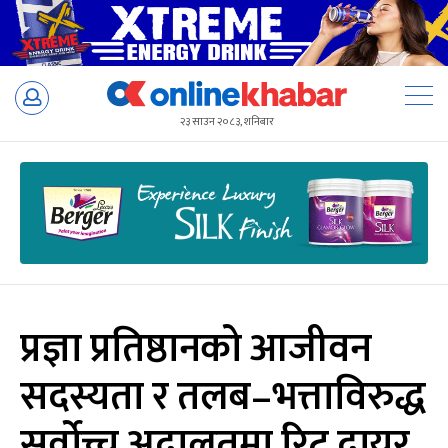
Skip
to
२३ साउन २०८३, शनिबार
content
प्रज्ञा प्रतिष्ठानको आजीवन
सदस्यता र तलब–भत्ताविरुद्ध
सर्वोच्च अदालतमा रिट दायर