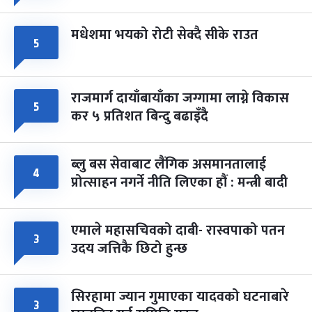
मधेशमा भयको रोटी सेक्दै सीके राउत
५
राजमार्ग दायाँबायाँका जग्गामा लाग्ने विकास
५
कर ५ प्रतिशत बिन्दु बढाइँदै
ब्लु बस सेवाबाट लैंगिक असमानतालाई
४
प्रोत्साहन नगर्ने नीति लिएका हौं : मन्त्री बादी
एमाले महासचिवको दाबी- रास्वपाको पतन
३
उदय जत्तिकै छिटो हुन्छ
सिरहामा ज्यान गुमाएका यादवको घटनाबारे
३