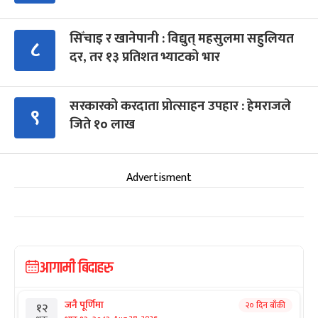
सिँचाइ र खानेपानी : विद्युत् महसुलमा सहुलियत
८
दर, तर १३ प्रतिशत भ्याटको भार
सरकारको करदाता प्रोत्साहन उपहार : हेमराजले
९
जिते १० लाख
Advertisment
आगामी बिदाहरु
जनै पूर्णिमा
२० दिन बाँकी
१२