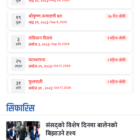
-
भाद्र १२, २०८३
Aug 28, 2026
शुक्र
श्रीकृष्ण जन्माष्टमी व्रत
२७ दिन बाँकी
१९
-
भाद्र १९, २०८३
Sep 4, 2026
शुक्र
संविधान दिवस
१ महिना बाँकी
३
-
असोज ३, २०८३
Sep 19, 2026
शनि
घटस्थापना
२ महिना बाँकी
२५
-
असोज २५, २०८३
Oct 11, 2026
आइत
फूलपाती
२ महिना बाँकी
३१
-
असोज ३१ , २०८३
Oct 17, 2026
शनि
कार्तिक सङ्क्रान्ति
२ महिना बाँकी
१
सिफारिस
-
कार्तिक १, २०८३
Oct 18, 2026
आइत
संसद्को विशेष दिनमा बालेनको
महानवमी
२ महिना बाँकी
३
-
बिझाउने दृश्य
कार्तिक ३, २०८३
Oct 20, 2026
मंगल