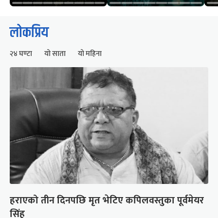
लोकप्रिय
२४ घण्टा
यो साता
यो महिना
हराएको तीन दिनपछि मृत भेटिए कपिलवस्तुका पूर्वमेयर
सिंह