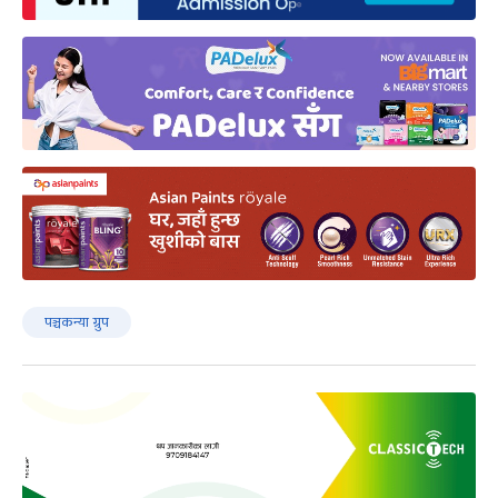
पञ्चकन्या ग्रुप