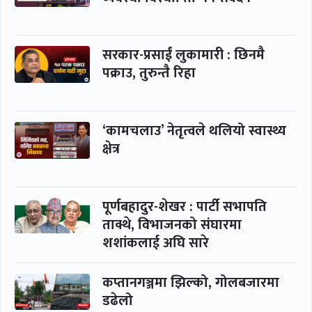
सरकार-प्रसाईं लुकामारी : छिनमै
पक्राउ, तुरुन्तै रिहा
‘कामचलाउ’ नेतृत्वले थलियो स्वास्थ्य
क्षेत्र
पूर्णबहादुर-शेखर : पार्टी सभापति
ताक्थे, विभाजनको संघारमा
शशांकलाई अघि सारे
कप्तानगञ्जमा झिल्को, गोलबजारमा
डढेलो