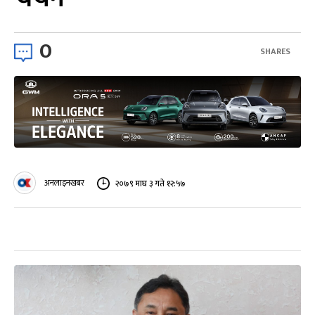
0
SHARES
अनलाइनखबर
२०७९ माघ ३ गते १२:५७