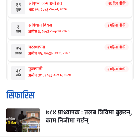
श्रीकृष्ण जन्माष्टमी व्रत
२६ दिन बाँकी
१९
-
भाद्र १९, २०८३
Sep 4, 2026
शुक्र
संविधान दिवस
१ महिना बाँकी
३
-
असोज ३, २०८३
Sep 19, 2026
शनि
घटस्थापना
२ महिना बाँकी
२५
-
असोज २५, २०८३
Oct 11, 2026
आइत
फूलपाती
२ महिना बाँकी
३१
-
असोज ३१ , २०८३
Oct 17, 2026
शनि
कार्तिक सङ्क्रान्ति
२ महिना बाँकी
१
सिफारिस
-
कार्तिक १, २०८३
Oct 18, 2026
आइत
७८४ प्राध्यापक : तलब त्रिविमा बुझ्छन्,
महानवमी
२ महिना बाँकी
३
-
काम निजीमा गर्छन्
कार्तिक ३, २०८३
Oct 20, 2026
मंगल
विजयादशमी
२ महिना बाँकी
४