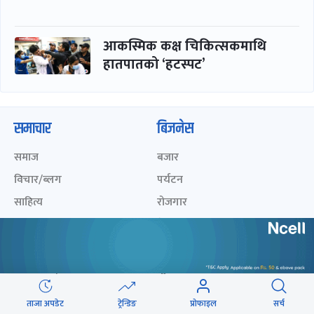
आकस्मिक कक्ष चिकित्सकमाथि
हातपातको ‘हटस्पट’
समाचार
बिजनेस
समाज
बजार
विचार/ब्लग
पर्यटन
साहित्य
रोजगार
अन्तर्वार्ता
बैंक / वित्त
खेलकुद़़
अटो
जीवनशैली/स्वास्थ्य
सूचना-प्रविधि
प्रवास
ताजा अपडेट
ट्रेन्डिङ
प्रोफाइल
सर्च