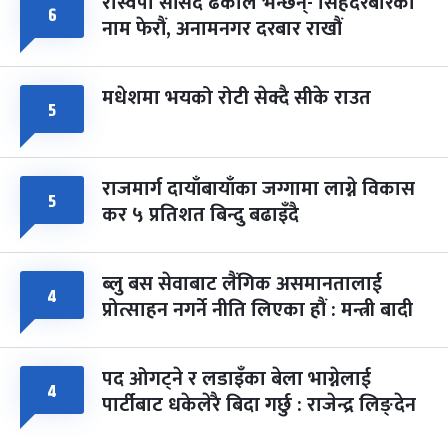
रास्वपा सांसद ढकाल भन्छन्- सिंहदरबारको
६
नाम फेरौं, अनामनगर दरबार राखौं
मधेशमा भयको रोटी सेक्दै सीके राउत
५
राजमार्ग दायाँबायाँका जग्गामा लाग्ने विकास
५
कर ५ प्रतिशत बिन्दु बढाइँदै
ब्लु बस सेवाबाट लैंगिक असमानतालाई
४
प्रोत्साहन नगर्ने नीति लिएका हौं : मन्त्री बादी
पद ओगट्ने र लडाइँका बेला भाग्नेलाई
४
पार्टीबाट धकेलेरै बिदा गर्छु : राजेन्द्र लिङ्देन