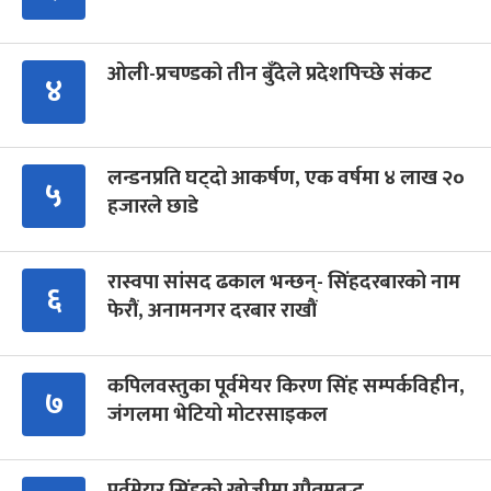
ओली-प्रचण्डको तीन बुँदेले प्रदेशपिच्छे संकट
४
लन्डनप्रति घट्दो आकर्षण, एक वर्षमा ४ लाख २०
५
हजारले छाडे
रास्वपा सांसद ढकाल भन्छन्- सिंहदरबारको नाम
६
फेरौं, अनामनगर दरबार राखौं
कपिलवस्तुका पूर्वमेयर किरण सिंह सम्पर्कविहीन,
७
जंगलमा भेटियो मोटरसाइकल
पूर्वमेयर सिंहको खोजीमा गौतमबुद्ध