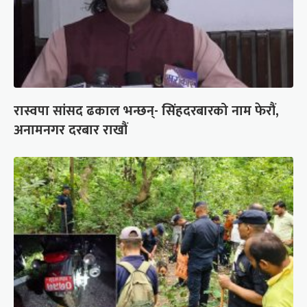
रास्वपा सांसद ढकाल भन्छन्- सिंहदरबारको नाम फेरौं,
अनामनगर दरबार राखौं