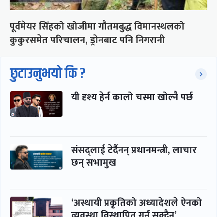
पूर्वमेयर सिंहको खोजीमा गौतमबुद्ध विमानस्थलको
कुकुरसमेत परिचालन, ड्रोनबाट पनि निगरानी
छुटाउनुभयो कि ?
यी दृश्य हेर्न कालो चस्मा खोल्नै पर्छ
संसद्लाई टेर्दैनन् प्रधानमन्त्री, लाचार
छन् सभामुख
‘अस्थायी प्रकृतिको अध्यादेशले ऐनको
व्यवस्था विस्थापित गर्न सक्दैन’