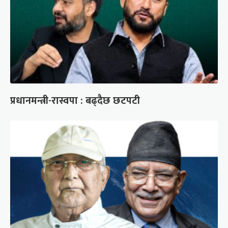
प्रधानमन्त्री-रास्वपा : बढ्दैछ छटपटी