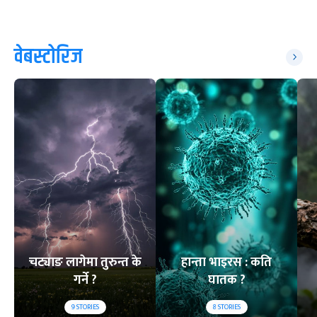
वेबस्टोरिज
चट्याङ लागेमा तुरुन्त के
हान्ता भाइरस : कति
गर्ने ?
घातक ?
9
STORIES
8
STORIES