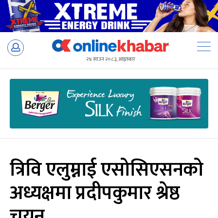
Skip
to
२४ साउन २०८३, आइतबार
content
त्रिवि एलुम्नाई एसोसिएसनको
अध्यक्षमा प्रदीपकुमार श्रेष्ठ
चयन