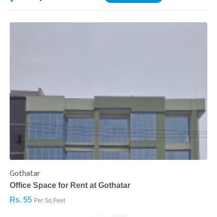
Gothatar
S
Office Space for Rent at Gothatar
H
Rs. 55
R
Per Sq.Feet