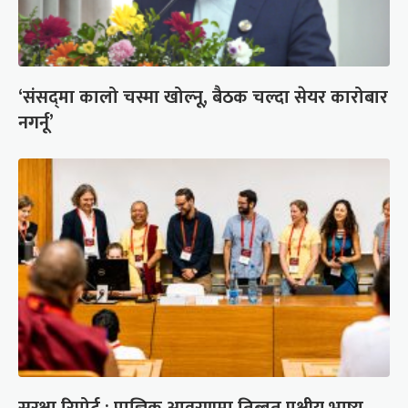
‘संसद्‍मा कालो चस्मा खोल्नू, बैठक चल्दा सेयर कारोबार
नगर्नू’