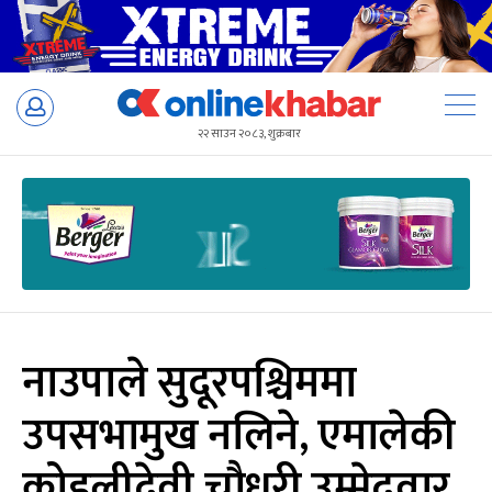
Skip
to
२२ साउन २०८३, शुक्रबार
content
नाउपाले सुदूरपश्चिममा
उपसभामुख नलिने, एमालेकी
कोइलीदेवी चौधरी उम्मेदवार