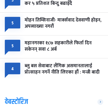
५
कर ५ प्रतिशत बिन्दु बढाइँदै
मोहन तिम्सिनाजी- मार्क्सवाद देववाणी होइन,
५
अपव्याख्या नगरौं
महानगरका १८७ सहकारीले फिर्ता दिन
५
सकेनन् सवा ८ अर्ब
ब्लु बस सेवाबाट लैंगिक असमानतालाई
४
प्रोत्साहन नगर्ने नीति लिएका हौं : मन्त्री बादी
वेबस्टोरिज