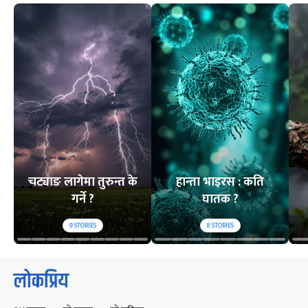
चट्याङ लागेमा तुरुन्त के
हान्ता भाइरस : कति
गर्ने ?
घातक ?
9
STORIES
8
STORIES
लोकप्रिय