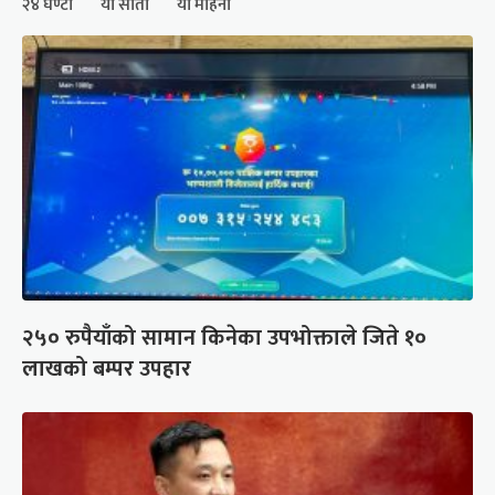
२४ घण्टा
यो साता
यो महिना
२५० रुपैयाँको सामान किनेका उपभोक्ताले जिते १०
लाखको बम्पर उपहार