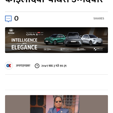
0
SHARES
अनलाइनखबर
२०७९ माघ ३ गते १४:३९