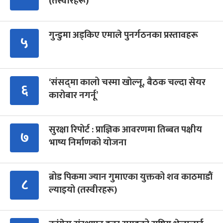
(तस्वीरहरू)
गुन्डुमा अड्किए एमाले पुनर्गठनका प्रस्तावहरू
५
‘संसद्‍मा कालो चस्मा खोल्नू, बैठक चल्दा सेयर
६
कारोबार नगर्नू’
सुरक्षा रिपोर्ट : प्राज्ञिक आवरणमा तिब्बत पक्षीय
७
भाष्य निर्माणको योजना
ब्रोड पिकमा ज्यान गुमाएका युक्तको शव काठमाडौं
८
ल्याइयो (तस्वीरहरू)