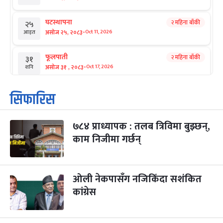
घटस्थापना
२ महिना बाँकी
२५
-
असोज २५, २०८३
Oct 11, 2026
आइत
फूलपाती
२ महिना बाँकी
३१
-
असोज ३१ , २०८३
Oct 17, 2026
शनि
कार्तिक सङ्क्रान्ति
२ महिना बाँकी
१
सिफारिस
-
कार्तिक १, २०८३
Oct 18, 2026
आइत
७८४ प्राध्यापक : तलब त्रिविमा बुझ्छन्,
महानवमी
२ महिना बाँकी
३
-
काम निजीमा गर्छन्
कार्तिक ३, २०८३
Oct 20, 2026
मंगल
विजयादशमी
२ महिना बाँकी
४
-
कार्तिक ४, २०८३
Oct 21, 2026
बुध
ओली नेकपासँग नजिकिँदा सशंकित
कांग्रेस
पापा‌ङ्कुशा एकादशी व्रत
२ महिना बाँकी
५
-
कार्तिक ५, २०८३
Oct 22, 2026
बिहि