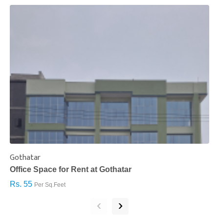
Gothatar
S
Office Space for Rent at Gothatar
H
Rs. 55
R
Per Sq.Feet
‹
›