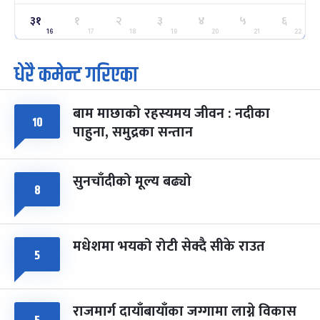
३१
१
२
३
४
५
६
ग्याल्पो ल्होसार
७ महिना बाँकी
२५
-
16
17
18
19
20
21
22
फाल्गुन २५, २०८३
Mar 9, 2027
मंगल
धेरै कमेन्ट गरिएका
पूर्णिमा व्रत
७ महिना बाँकी
७
-
चैत्र ७, २०८३
Mar 21, 2027
आइत
बाम माछाको रहस्यमय जीवन : नदीका
१०
फागुपूर्णिमा
७ महिना बाँकी
८
पाहुना, समुद्रका सन्तान
-
चैत्र ८, २०८३
Mar 22, 2027
सोम
सुनचाँदीको मूल्य बढ्यो
८
मधेशमा भयको रोटी सेक्दै सीके राउत
५
राजमार्ग दायाँबायाँका जग्गामा लाग्ने विकास