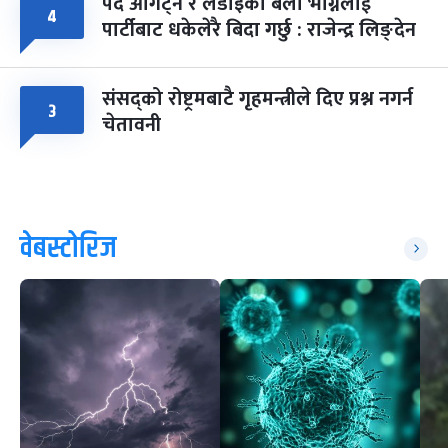
पद ओगट्ने र लडाइँका बेला भाग्नेलाई
४
पार्टीबाट धकेलेरै बिदा गर्छु : राजेन्द्र लिङ्देन
संसद्को रोष्ट्रमबाटै गृहमन्त्रीले दिए प्रश्न नगर्न
३
चेतावनी
वेबस्टोरिज