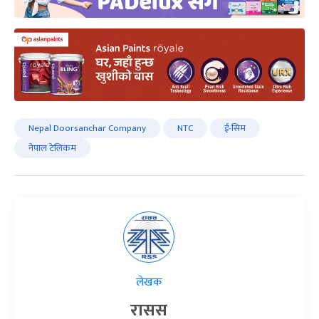
Nepal Doorsanchar Company
NTC
ई-सिम
नेपाल टेलिकम
लेखक
रासस