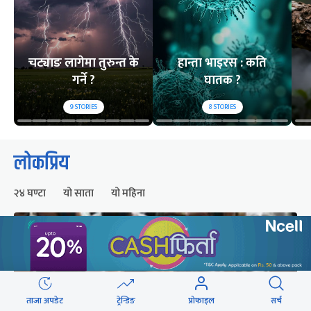
चट्याङ लागेमा तुरुन्त के
हान्ता भाइरस : कति
गर्ने ?
घातक ?
9
STORIES
8
STORIES
लोकप्रिय
२४ घण्टा
यो साता
यो महिना
ताजा अपडेट
ट्रेन्डिङ
प्रोफाइल
सर्च