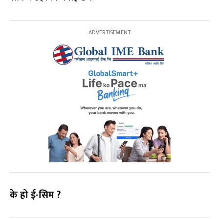
के हो ई-सिम ?