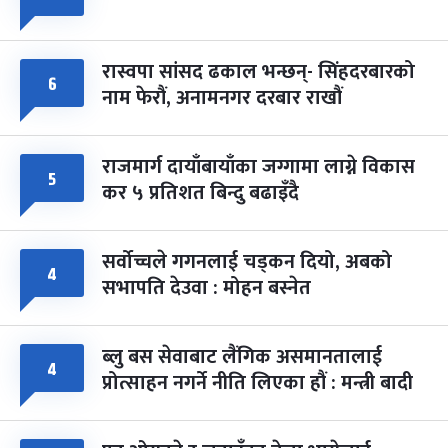
-
चैत्र ८, २०८३
Mar 22, 2027
सोम
रास्वपा सांसद ढकाल भन्छन्- सिंहदरबारको
६
नाम फेरौं, अनामनगर दरबार राखौं
राजमार्ग दायाँबायाँका जग्गामा लाग्ने विकास
५
कर ५ प्रतिशत बिन्दु बढाइँदै
सर्वोच्चले गगनलाई चड्कन दियो, अबको
४
सभापति देउवा : मोहन बस्नेत
ब्लु बस सेवाबाट लैंगिक असमानतालाई
४
प्रोत्साहन नगर्ने नीति लिएका हौं : मन्त्री बादी