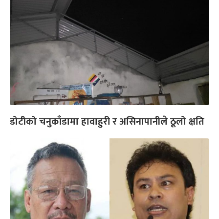
डोटीको चनुकाँडामा हावाहुरी र असिनापानीले ठूलो क्षति