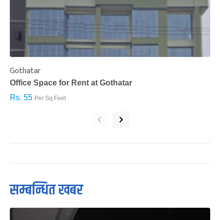
Gothatar
S
Office Space for Rent at Gothatar
H
Rs. 55
R
Per Sq.Feet
‹
›
सम्बन्धित खबर