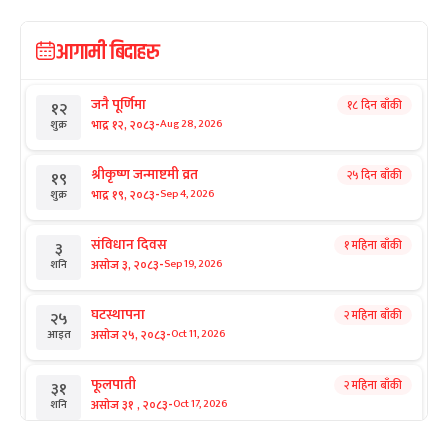
आगामी बिदाहरु
जनै पूर्णिमा
१८ दिन बाँकी
१२
-
भाद्र १२, २०८३
Aug 28, 2026
शुक्र
श्रीकृष्ण जन्माष्टमी व्रत
२५ दिन बाँकी
१९
-
भाद्र १९, २०८३
Sep 4, 2026
शुक्र
संविधान दिवस
१ महिना बाँकी
३
-
असोज ३, २०८३
Sep 19, 2026
शनि
घटस्थापना
२ महिना बाँकी
२५
-
असोज २५, २०८३
Oct 11, 2026
आइत
फूलपाती
२ महिना बाँकी
३१
-
असोज ३१ , २०८३
Oct 17, 2026
शनि