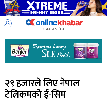
Skip
to
२५ साउन २०८३, सोमबार
content
२९ हजारले लिए नेपाल
टेलिकमको ई-सिम