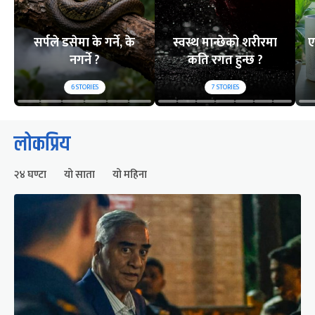
सर्पले डसेमा के गर्ने, के
स्वस्थ मान्छेको शरीरमा
ए
नगर्ने ?
कति रगत हुन्छ ?
6
STORIES
7
STORIES
लोकप्रिय
२४ घण्टा
यो साता
यो महिना