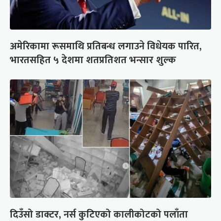
अमेरिकामा रूसमाथि प्रतिबन्ध लगाउने विधेयक पारित,
भारतसहित ५ देशमा शतप्रतिशत भन्सार शुल्क
दिउँसो डाक्टर, नर्स कुटिएको कालीकोटको पलाँता