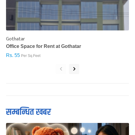
Gothatar
S
Office Space for Rent at Gothatar
H
Rs. 55
R
Per Sq.Feet
‹
›
सम्बन्धित खबर