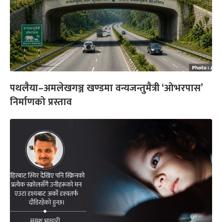
पथलैया–अमलेखगञ्ज खण्डमा वन्यजन्तुमैत्री ‘ओभरपास’
निर्माणको प्रस्ताव