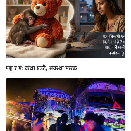
पञ्च र म: कथा एउटै, अवस्था फरक