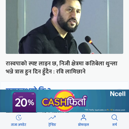
रास्वपाको स्पष्ट लाइन छ, निजी क्षेत्रमा कतिबेला थुन्ला
भन्ने त्रास हुन दिन हुँदैन : रवि लामिछाने
छुटाउनुभयो कि ?
संसद्लाई टेर्दैनन् प्रधानमन्त्री, लाचार
छन् सभामुख
ताजा अपडेट
ट्रेन्डिङ
प्रोफाइल
सर्च