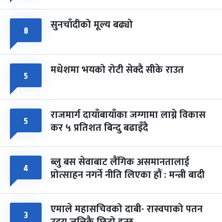
सुनचाँदीको मूल्य बढ्यो
८
मधेशमा भयको रोटी सेक्दै सीके राउत
५
राजमार्ग दायाँबायाँका जग्गामा लाग्ने विकास
५
कर ५ प्रतिशत बिन्दु बढाइँदै
ब्लु बस सेवाबाट लैंगिक असमानतालाई
४
प्रोत्साहन नगर्ने नीति लिएका हौं : मन्त्री बादी
एमाले महासचिवको दाबी- रास्वपाको पतन
३