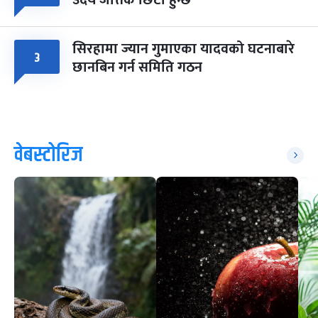
उदय जत्तिकै छिटो हुन्छ
सिरहामा ज्यान गुमाएका यादवको घटनाबारे
३
छानबिन गर्न समिति गठन
वेबस्टोरिज