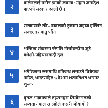
बालेनलाई मनीष झाको जवाफ : महान जनादेश
२
पाएको सरकार एक्लो छैन
सरकारबारे रवि– बादलको टुक्रामा जहाज हल्लिन
३
सक्छ, डर मान्नु पर्दैन
अस्तित्व संकटमा परेपछि मोर्चाबन्दीमा जुटे
४
मधेशी-पहिचानवादी दल
अमेरिकामा रूसमाथि प्रतिबन्ध लगाउने विधेयक
५
पारित, भारतसहित ५ देशमा शतप्रतिशत भन्सार
शुल्क
मुगल आक्रमणले तहसनहस सिम्रौनगढको
६
सभ्यता नेपाल खाल्डोले कसरी जोगायो ?