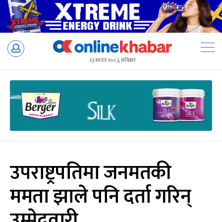
Skip
to
२३ साउन २०८३, शनिबार
content
उपराष्ट्रपतिमा जनमतकी
ममता झाले पनि दर्ता गरिन्
उम्मेदवारी