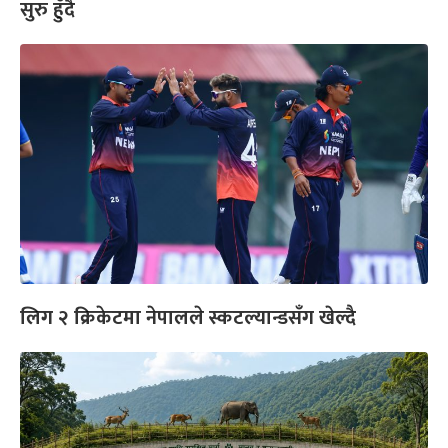
सुरु हुँदै
लिग २ क्रिकेटमा नेपालले स्कटल्यान्डसँग खेल्दै