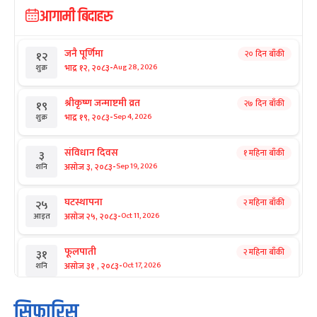
आगामी बिदाहरु
जनै पूर्णिमा
२० दिन बाँकी
१२
-
भाद्र १२, २०८३
Aug 28, 2026
शुक्र
श्रीकृष्ण जन्माष्टमी व्रत
२७ दिन बाँकी
१९
-
भाद्र १९, २०८३
Sep 4, 2026
शुक्र
संविधान दिवस
१ महिना बाँकी
३
-
असोज ३, २०८३
Sep 19, 2026
शनि
घटस्थापना
२ महिना बाँकी
२५
-
असोज २५, २०८३
Oct 11, 2026
आइत
फूलपाती
२ महिना बाँकी
३१
-
असोज ३१ , २०८३
Oct 17, 2026
शनि
कार्तिक सङ्क्रान्ति
२ महिना बाँकी
१
सिफारिस
-
कार्तिक १, २०८३
Oct 18, 2026
आइत