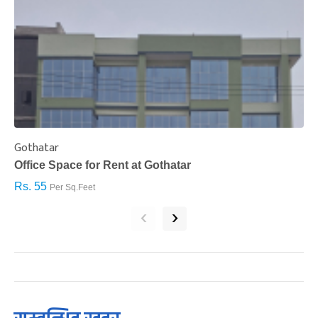
Gothatar
S
Office Space for Rent at Gothatar
H
Rs. 55
R
Per Sq.Feet
‹
›