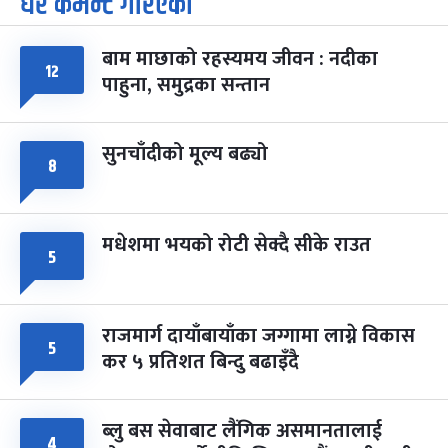
धेरै कमेन्ट गरिएका
पूर्णिमा व्रत
७ महिना बाँकी
७
-
चैत्र ७, २०८३
Mar 21, 2027
आइत
बाम माछाको रहस्यमय जीवन : नदीका
१२
फागुपूर्णिमा
७ महिना बाँकी
८
पाहुना, समुद्रका सन्तान
-
चैत्र ८, २०८३
Mar 22, 2027
सोम
सुनचाँदीको मूल्य बढ्यो
८
मधेशमा भयको रोटी सेक्दै सीके राउत
५
राजमार्ग दायाँबायाँका जग्गामा लाग्ने विकास
५
कर ५ प्रतिशत बिन्दु बढाइँदै
ब्लु बस सेवाबाट लैंगिक असमानतालाई
४