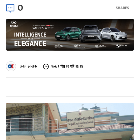
0
SHARES
अनलाइनखबर
२०७९ चैत १२ गते १३:१४