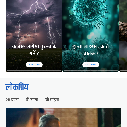
चट्याङ लागेमा तुरुन्त के
हान्ता भाइरस : कति
गर्ने ?
घातक ?
9
STORIES
8
STORIES
लोकप्रिय
२४ घण्टा
यो साता
यो महिना