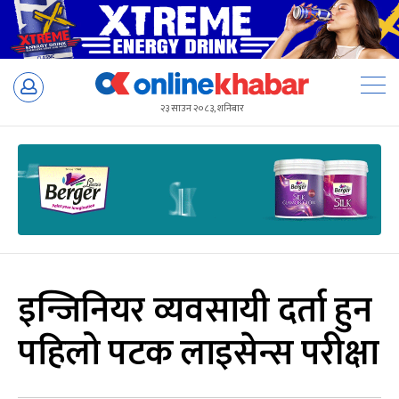
Skip
to
२३ साउन २०८३, शनिबार
content
इन्जिनियर व्यवसायी दर्ता हुन
पहिलो पटक लाइसेन्स परीक्षा