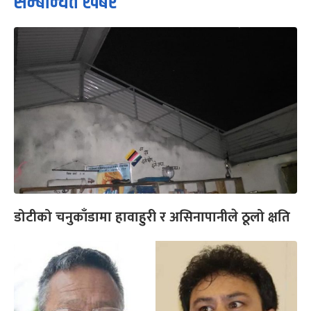
सम्बन्धित खबर
डोटीको चनुकाँडामा हावाहुरी र असिनापानीले ठूलो क्षति