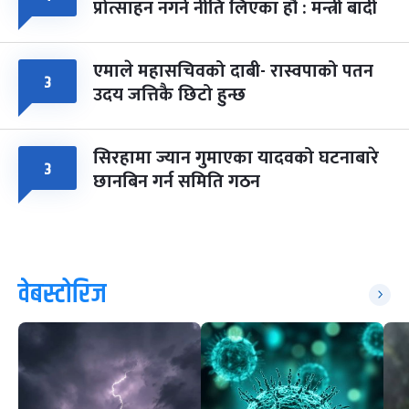
प्रोत्साहन नगर्ने नीति लिएका हौं : मन्त्री बादी
एमाले महासचिवको दाबी- रास्वपाको पतन
३
उदय जत्तिकै छिटो हुन्छ
सिरहामा ज्यान गुमाएका यादवको घटनाबारे
३
छानबिन गर्न समिति गठन
वेबस्टोरिज