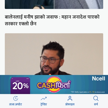
बालेनलाई मनीष झाको जवाफ : महान जनादेश पाएको
सरकार एक्लो छैन
सरकारबारे रवि– बादलको टुक्रामा जहाज हल्लिन सक्छ,
ताजा अपडेट
ट्रेन्डिङ
प्रोफाइल
सर्च
डर मान्नु पर्दैन