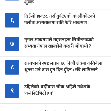
शुल्क
दिउँसो डाक्टर, नर्स कुटिएको कालीकोटको
६
पलाँता अस्पतालमा राति फेरि आक्रमण
मुगल आक्रमणले तहसनहस सिम्रौनगढको
७
सभ्यता नेपाल खाल्डोले कसरी जोगायो ?
रास्वपाको स्पष्ट लाइन छ, निजी क्षेत्रमा कतिबेला
८
थुन्ला भन्ने त्रास हुन दिन हुँदैन : रवि लामिछाने
उहिलेको ‘बर्दीबास चोक’ अहिले मधेशकै
९
‘कनेक्टिभिटी हब’