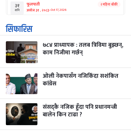
फूलपाती
२ महिना बाँकी
३१
-
असोज ३१ , २०८३
Oct 17, 2026
शनि
कार्तिक सङ्क्रान्ति
२ महिना बाँकी
१
सिफारिस
-
कार्तिक १, २०८३
Oct 18, 2026
आइत
७८४ प्राध्यापक : तलब त्रिविमा बुझ्छन्,
महानवमी
२ महिना बाँकी
३
-
काम निजीमा गर्छन्
कार्तिक ३, २०८३
Oct 20, 2026
मंगल
विजयादशमी
२ महिना बाँकी
४
-
कार्तिक ४, २०८३
Oct 21, 2026
बुध
ओली नेकपासँग नजिकिँदा सशंकित
कांग्रेस
पापा‌ङ्कुशा एकादशी व्रत
२ महिना बाँकी
५
-
कार्तिक ५, २०८३
Oct 22, 2026
बिहि
संसद्कै नजिक हुँदा पनि प्रधानमन्त्री
कुकुर तिहार
३ महिना बाँकी
२२
-
कार्तिक २२, २०८३
बालेन किन टाढा ?
Nov 8, 2026
आइत
गाई पूजा
३ महिना बाँकी
२३