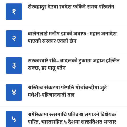
शेरबहादुर देउवा स्वदेश फर्किने समय परिवर्तन
१
बालेनलाई मनीष झाको जवाफ : महान जनादेश
२
पाएको सरकार एक्लो छैन
सरकारबारे रवि– बादलको टुक्रामा जहाज हल्लिन
३
सक्छ, डर मान्नु पर्दैन
अस्तित्व संकटमा परेपछि मोर्चाबन्दीमा जुटे
४
मधेशी-पहिचानवादी दल
अमेरिकामा रूसमाथि प्रतिबन्ध लगाउने विधेयक
५
पारित, भारतसहित ५ देशमा शतप्रतिशत भन्सार