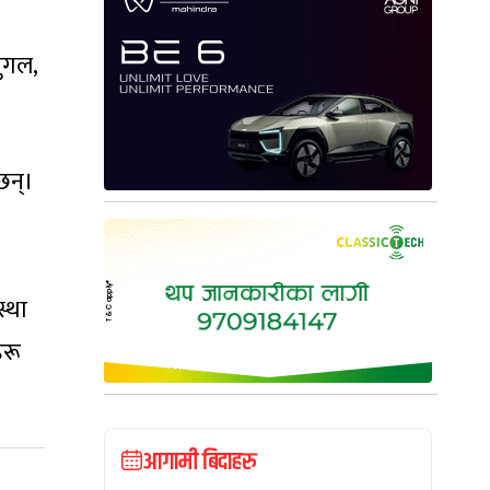
गुगल,
छन्।
स्था
हरू
आगामी बिदाहरु