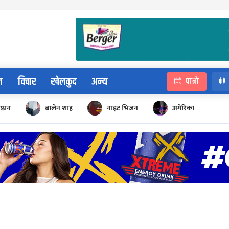
न
विचार
खेलकुद
अन्य
पात्रो
िष्ठान
बालेन शाह
नाइट भिजन
अमेरिका