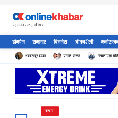
Skip
to
content
२३ साउन २०८३, शनिबार
होमपेज
समाचार
बिजनेस
जीवनशैली
मनोरञ्ज
शेरबहादुर देउवा
एमाले-संकट
नेपाल प्रज्ञा प्रत
विचार :