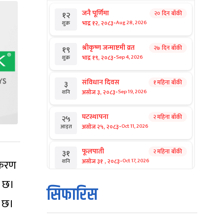
जनै पूर्णिमा
२० दिन बाँकी
१२
-
भाद्र १२, २०८३
Aug 28, 2026
शुक्र
श्रीकृष्ण जन्माष्टमी व्रत
२७ दिन बाँकी
१९
-
भाद्र १९, २०८३
Sep 4, 2026
शुक्र
संविधान दिवस
१ महिना बाँकी
३
-
असोज ३, २०८३
Sep 19, 2026
शनि
घटस्थापना
२ महिना बाँकी
२५
-
असोज २५, २०८३
Oct 11, 2026
आइत
फूलपाती
२ महिना बाँकी
३१
-
उपकरण
असोज ३१ , २०८३
Oct 17, 2026
शनि
ी छ।
कार्तिक सङ्क्रान्ति
२ महिना बाँकी
१
सिफारिस
-
कार्तिक १, २०८३
Oct 18, 2026
आइत
ि छ।
महानवमी
२ महिना बाँकी