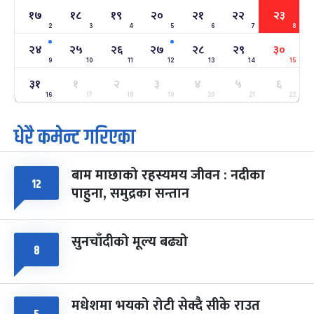
१७
१८
१९
२०
२१
२२
२३
2
3
4
5
6
7
8
अन्तराष्ट्रिय नारी दिवस
७ महिना बाँकी
२४
-
२४
२५
२६
२७
२८
२९
३०
फाल्गुन २४, २०८३
Mar 8, 2027
सोम
9
10
11
12
13
14
15
३१
ग्याल्पो ल्होसार
१
२
३
४
५
६
७ महिना बाँकी
२५
-
फाल्गुन २५, २०८३
Mar 9, 2027
मंगल
16
17
18
19
20
21
22
धेरै कमेन्ट गरिएका
पूर्णिमा व्रत
७ महिना बाँकी
७
-
चैत्र ७, २०८३
Mar 21, 2027
आइत
बाम माछाको रहस्यमय जीवन : नदीका
फागुपूर्णिमा
१२
७ महिना बाँकी
८
पाहुना, समुद्रका सन्तान
-
चैत्र ८, २०८३
Mar 22, 2027
सोम
सुनचाँदीको मूल्य बढ्यो
८
मधेशमा भयको रोटी सेक्दै सीके राउत