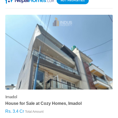
HOT PROPERTIES
Imadol
B
House for Sale at Cozy Homes, Imadol
B
Rs. 3.4 Cr
R
Total Amount