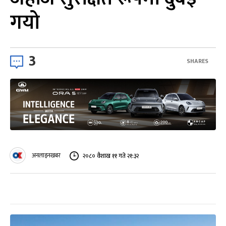
गयो
3
SHARES
अनलाइनखबर
२०८० वैशाख ११ गते २१:३२