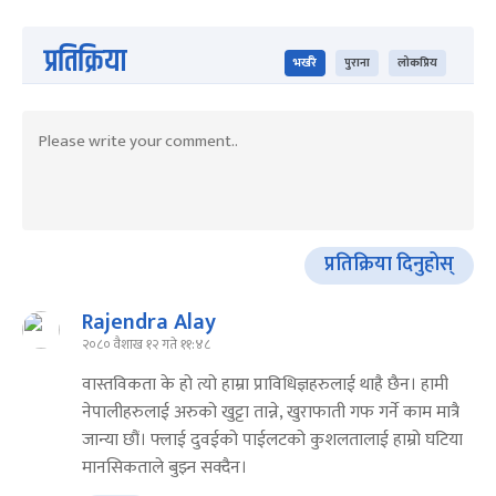
प्रतिक्रिया
भर्खरै
पुराना
लोकप्रिय
प्रतिक्रिया दिनुहोस्
Rajendra Alay
२०८० वैशाख १२ गते ११:४८
वास्तविकता के हो त्यो हाम्रा प्राविधिज्ञहरुलाई थाहै छैन। हामी
नेपालीहरुलाई अरुको खुट्टा तान्ने, खुराफाती गफ गर्ने काम मात्रै
जान्या छौं। फ्लाई दुवईको पाईलटको कुशलतालाई हाम्रो घटिया
मानसिकताले बुझ्न सक्दैन।