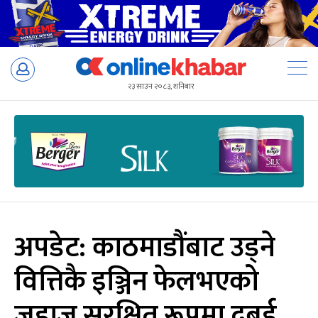
Skip
to
२३ साउन २०८३, शनिबार
content
अपडेट: काठमाडौंबाट उड्ने
वित्तिकै इञ्जिन फेलभएको
जहाज सुरक्षित रूपमा दुबई