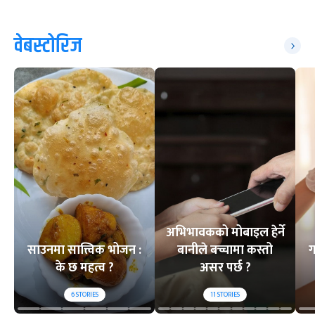
वेबस्टोरिज
अभिभावकको मोबाइल हेर्ने
साउनमा सात्त्विक भोजन :
बानीले बच्चामा कस्तो
ग
के छ महत्व ?
असर पर्छ ?
6
STORIES
11
STORIES