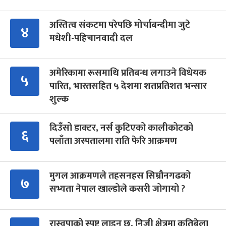
अस्तित्व संकटमा परेपछि मोर्चाबन्दीमा जुटे
४
मधेशी-पहिचानवादी दल
अमेरिकामा रूसमाथि प्रतिबन्ध लगाउने विधेयक
५
पारित, भारतसहित ५ देशमा शतप्रतिशत भन्सार
शुल्क
दिउँसो डाक्टर, नर्स कुटिएको कालीकोटको
६
पलाँता अस्पतालमा राति फेरि आक्रमण
मुगल आक्रमणले तहसनहस सिम्रौनगढको
७
सभ्यता नेपाल खाल्डोले कसरी जोगायो ?
रास्वपाको स्पष्ट लाइन छ, निजी क्षेत्रमा कतिबेला