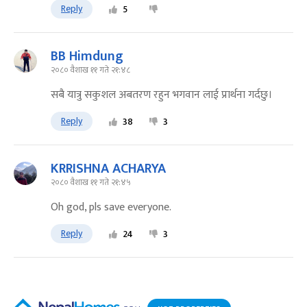
Reply
5
BB Himdung
२०८० वैशाख ११ गते २१:४८
सबै यात्रु सकुशल अबतरण रहुन भगवान लाई प्रार्थना गर्दछु।
Reply
38
3
KRRISHNA ACHARYA
२०८० वैशाख ११ गते २१:४५
Oh god, pls save everyone.
Reply
24
3