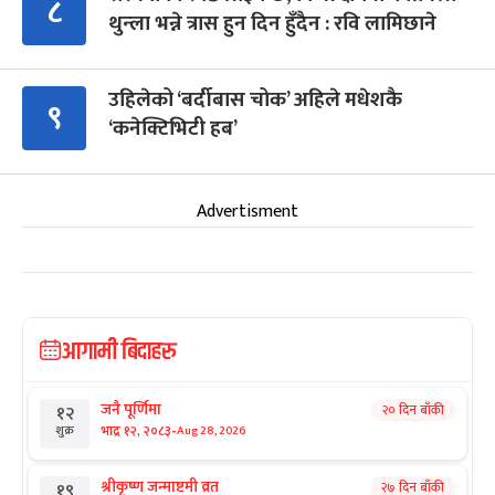
८
थुन्ला भन्ने त्रास हुन दिन हुँदैन : रवि लामिछाने
उहिलेको ‘बर्दीबास चोक’ अहिले मधेशकै
९
‘कनेक्टिभिटी हब’
Advertisment
आगामी बिदाहरु
जनै पूर्णिमा
२० दिन बाँकी
१२
-
भाद्र १२, २०८३
Aug 28, 2026
शुक्र
श्रीकृष्ण जन्माष्टमी व्रत
२७ दिन बाँकी
१९