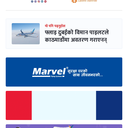
यो पनि पढ्नुहोस
फ्लाइ दुबईको विमान पाइलटले
काठमाडौंमा अवतरण गराएनन्