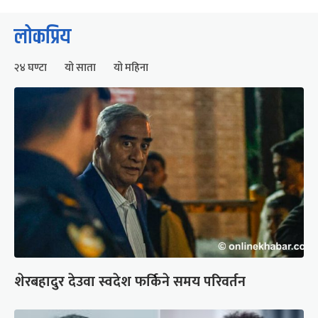
लोकप्रिय
२४ घण्टा
यो साता
यो महिना
शेरबहादुर देउवा स्वदेश फर्किने समय परिवर्तन