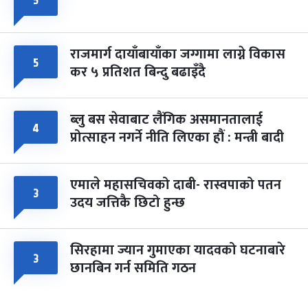
५
राजमार्ग दायाँबायाँका जग्गामा लाग्ने विकास
५
कर ५ प्रतिशत बिन्दु बढाइँदै
ब्लु बस सेवाबाट लैंगिक असमानतालाई
४
प्रोत्साहन नगर्ने नीति लिएका हौं : मन्त्री बादी
एमाले महासचिवको दाबी- रास्वपाको पतन
३
उदय जत्तिकै छिटो हुन्छ
सिरहामा ज्यान गुमाएका यादवको घटनाबारे
३
छानबिन गर्न समिति गठन