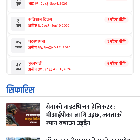
-
भाद्र १९, २०८३
Sep 4, 2026
शुक्र
संविधान दिवस
१ महिना बाँकी
३
-
असोज ३, २०८३
Sep 19, 2026
शनि
घटस्थापना
२ महिना बाँकी
२५
-
असोज २५, २०८३
Oct 11, 2026
आइत
फूलपाती
२ महिना बाँकी
३१
-
असोज ३१ , २०८३
Oct 17, 2026
शनि
कार्तिक सङ्क्रान्ति
२ महिना बाँकी
१
सिफारिस
-
कार्तिक १, २०८३
Oct 18, 2026
आइत
सेनाको नाइटभिजन हेलिकप्टर :
महानवमी
२ महिना बाँकी
३
-
भीआईपीका लागि उड्छ, जनताको
कार्तिक ३, २०८३
Oct 20, 2026
मंगल
ज्यान बचाउन उड्दैन
विजयादशमी
२ महिना बाँकी
४
-
कार्तिक ४, २०८३
Oct 21, 2026
बुध