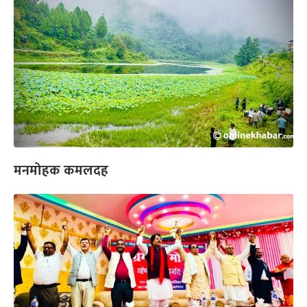
मनमोहक कमलदह