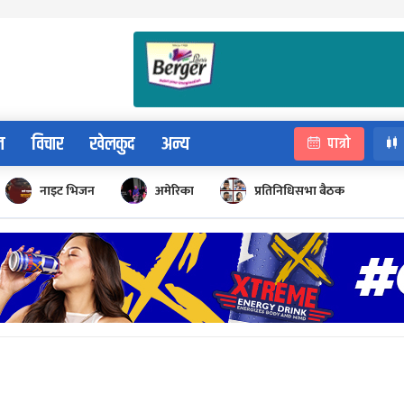
न
विचार
खेलकुद
अन्य
पात्रो
नाइट भिजन
अमेरिका
प्रतिनिधिसभा बैठक