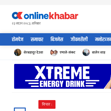
Skip
to
content
२३ साउन २०८३, शनिबार
होमपेज
समाचार
बिजनेस
जीवनशैली
मनोरञ्ज
शेरबहादुर देउवा
एमाले-संकट
बालेन शाह
विचार :