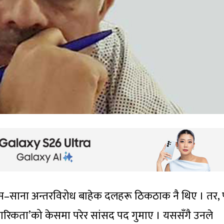
्र स–साना अन्तरविरोध बाहेक दलहरू ठिकठाक नै थिए । तर, पू
नागरिकता’को केसमा परेर सांसद पद गुमाए । यससँगै उनले