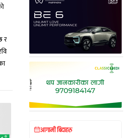
को
छ र
रवि
का
आगामी बिदाहरु