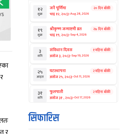
जनै पूर्णिमा
२० दिन बाँकी
१२
-
भाद्र १२, २०८३
Aug 28, 2026
शुक्र
श्रीकृष्ण जन्माष्टमी व्रत
२७ दिन बाँकी
१९
-
भाद्र १९, २०८३
Sep 4, 2026
शुक्र
संविधान दिवस
१ महिना बाँकी
३
-
असोज ३, २०८३
Sep 19, 2026
शनि
िएका
घटस्थापना
२ महिना बाँकी
२५
 र
-
असोज २५, २०८३
Oct 11, 2026
आइत
फूलपाती
२ महिना बाँकी
३१
-
असोज ३१ , २०८३
Oct 17, 2026
शनि
कार्तिक सङ्क्रान्ति
२ महिना बाँकी
१
सिफारिस
-
ूलतः
कार्तिक १, २०८३
Oct 18, 2026
आइत
्त र
महानवमी
२ महिना बाँकी