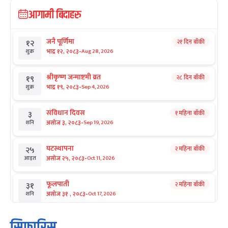
आगामी बिदाहरु
जनै पूर्णिमा
२१ दिन बाँकी
१२
-
भाद्र १२, २०८३
Aug 28, 2026
शुक्र
श्रीकृष्ण जन्माष्टमी व्रत
२८ दिन बाँकी
१९
-
भाद्र १९, २०८३
Sep 4, 2026
शुक्र
संविधान दिवस
१ महिना बाँकी
३
-
असोज ३, २०८३
Sep 19, 2026
शनि
घटस्थापना
२ महिना बाँकी
२५
-
असोज २५, २०८३
Oct 11, 2026
आइत
फूलपाती
२ महिना बाँकी
३१
-
असोज ३१ , २०८३
Oct 17, 2026
शनि
कार्तिक सङ्क्रान्ति
२ महिना बाँकी
१
सिफारिस