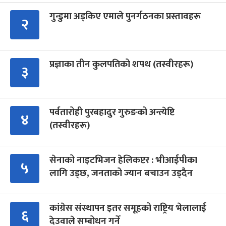
गुन्डुमा अड्किए एमाले पुनर्गठनका प्रस्तावहरू
२
प्रज्ञाका तीन कुलपतिको शपथ (तस्वीरहरू)
३
पर्वतारोही पुरबहादुर गुरुङको अन्त्येष्टि
४
(तस्वीरहरू)
सेनाको नाइटभिजन हेलिकप्टर : भीआईपीका
५
लागि उड्छ, जनताको ज्यान बचाउन उड्दैन
कांग्रेस संस्थापन इतर समूहको राष्ट्रिय भेलालाई
६
देउवाले सम्बोधन गर्ने