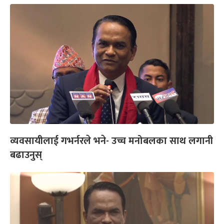
व्यवसायीलाई गभर्नरले भने- उच्च मनोबलका साथ लगानी
बढाउनुस्