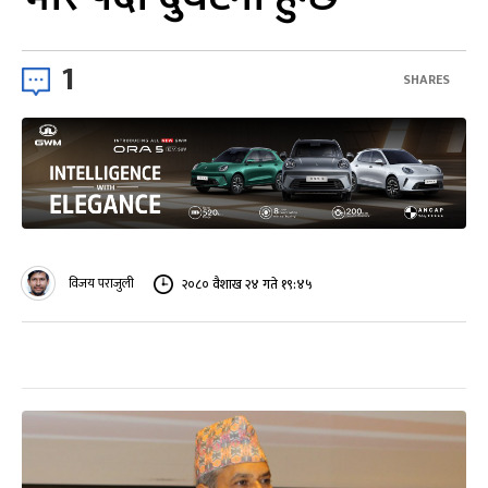
1
SHARES
विजय पराजुली
२०८० वैशाख २४ गते १९:४५