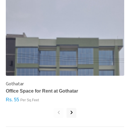
Gothatar
S
Office Space for Rent at Gothatar
H
Rs. 55
R
Per Sq.Feet
‹
›