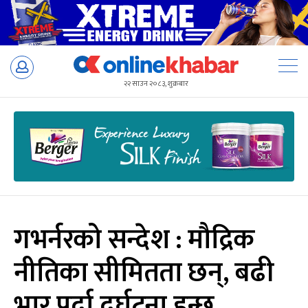
Skip
to
२२ साउन २०८३, शुक्रबार
content
गभर्नरको सन्देश : मौद्रिक
नीतिका सीमितता छन्, बढी
भार पर्दा दुर्घटना हुन्छ