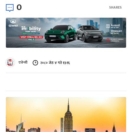
0
SHARES
एजेन्सी
२०८० जेठ ४ गते १३:१६