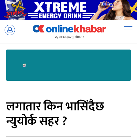
Skip
to
२५ साउन २०८३, सोमबार
content
लगातार किन भासिंदैछ
न्युयोर्क सहर ?