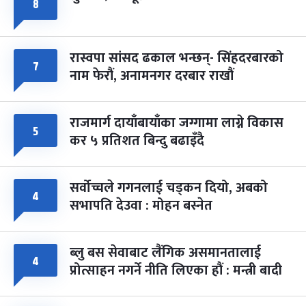
फागुपूर्णिमा
८
७ महिना बाँकी
८
-
चैत्र ८, २०८३
Mar 22, 2027
सोम
रास्वपा सांसद ढकाल भन्छन्- सिंहदरबारको
७
नाम फेरौं, अनामनगर दरबार राखौं
राजमार्ग दायाँबायाँका जग्गामा लाग्ने विकास
५
कर ५ प्रतिशत बिन्दु बढाइँदै
सर्वोच्चले गगनलाई चड्कन दियो, अबको
४
सभापति देउवा : मोहन बस्नेत
ब्लु बस सेवाबाट लैंगिक असमानतालाई
४
प्रोत्साहन नगर्ने नीति लिएका हौं : मन्त्री बादी