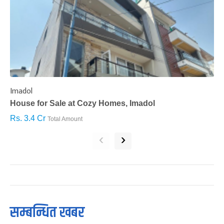
Imadol
B
House for Sale at Cozy Homes, Imadol
B
Rs. 3.4 Cr
R
Total Amount
‹
›
सम्बन्धित खबर