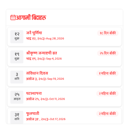
आगामी बिदाहरु
जनै पूर्णिमा
१८ दिन बाँकी
१२
-
भाद्र १२, २०८३
Aug 28, 2026
शुक्र
श्रीकृष्ण जन्माष्टमी व्रत
२५ दिन बाँकी
१९
-
भाद्र १९, २०८३
Sep 4, 2026
शुक्र
संविधान दिवस
१ महिना बाँकी
३
-
असोज ३, २०८३
Sep 19, 2026
शनि
घटस्थापना
२ महिना बाँकी
२५
-
असोज २५, २०८३
Oct 11, 2026
आइत
फूलपाती
२ महिना बाँकी
३१
-
असोज ३१ , २०८३
Oct 17, 2026
शनि