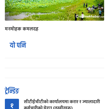
मनमोहक कमलदह
यो पनि
ट्रेन्डिङ
सीटीईभीटीको कार्यालयमा करार र ज्यालादारी
१
कर्मचारीको घेराउ (तस्वीरहरू)