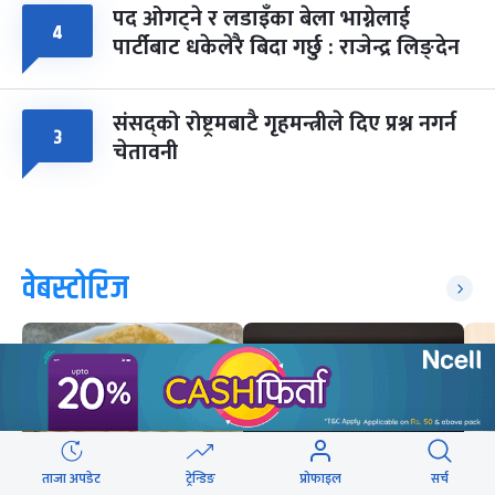
पद ओगट्ने र लडाइँका बेला भाग्नेलाई
४
पार्टीबाट धकेलेरै बिदा गर्छु : राजेन्द्र लिङ्देन
संसद्को रोष्ट्रमबाटै गृहमन्त्रीले दिए प्रश्न नगर्न
३
चेतावनी
वेबस्टोरिज
ताजा अपडेट
ट्रेन्डिङ
प्रोफाइल
सर्च