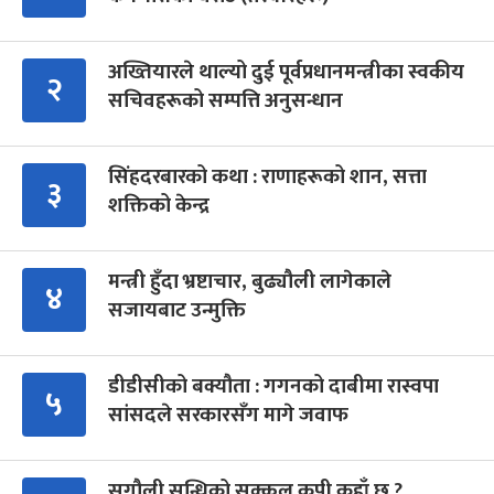
अख्तियारले थाल्यो दुई पूर्वप्रधानमन्त्रीका स्वकीय
२
सचिवहरूको सम्पत्ति अनुसन्धान
सिंहदरबारको कथा : राणाहरूको शान, सत्ता
३
शक्तिको केन्द्र
मन्त्री हुँदा भ्रष्टाचार, बुढ्यौली लागेकाले
४
सजायबाट उन्मुक्ति
डीडीसीको बक्यौता : गगनको दाबीमा रास्वपा
५
सांसदले सरकारसँग मागे जवाफ
सुगौली सन्धिको सक्कल कपी कहाँ छ ?