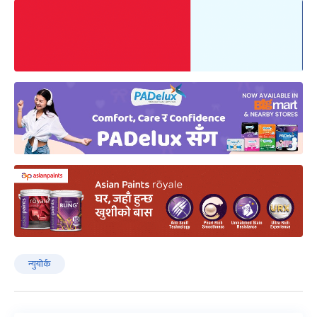
न्युयोर्क