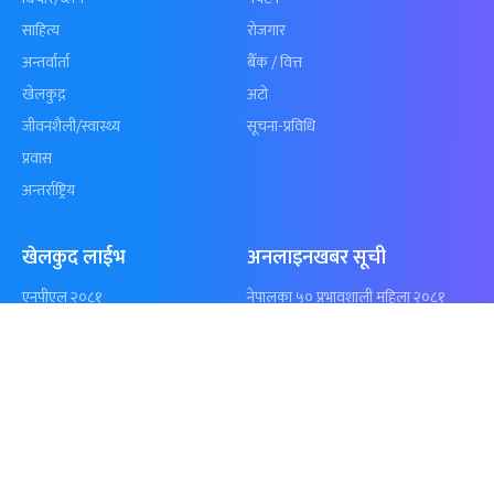
कुशल भुर्तेलको
अन्योलमा दशौँ र
अर्धशतकमा नेपालले
खेलकुद : गण्
बराबरी गर्‍यो टी–२०
पठाएको झण्डा
शृंखला
पुगेन
समाचार
विजनेस
समाज
बजार
विचार/ब्लग
पर्यटन
साहित्य
रोजगार
अन्तर्वार्ता
बैँक / वित्त
खेलकुद़़
अटो