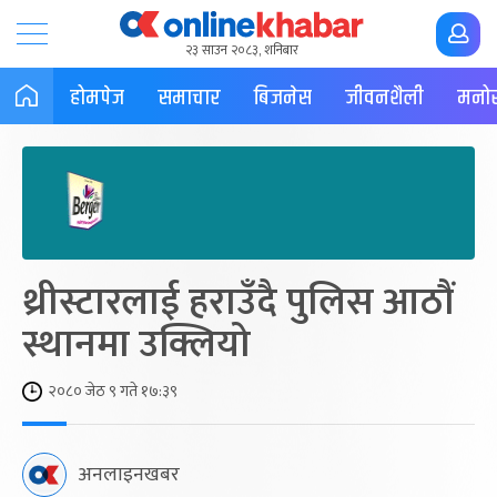
२३ साउन २०८३, शनिबार
होमपेज
समाचार
बिजनेस
जीवनशैली
मनोर
थ्रीस्टारलाई हराउँदै पुलिस आठौं
स्थानमा उक्लियो
२०८० जेठ ९ गते १७:३९
अनलाइनखबर