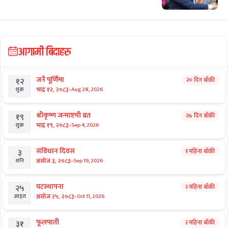
राष्ट्रिय समाचार
टेन्टमा उकुसमुकुस सुकुमवासी : तत्काललाई
ठिक, भविष्य अनिश्चित
राष्ट्रिय समाचार
डा. मनोज शर्मा : चोलेन्द्रशमशेरका ‘हिरा’
राष्ट्रिय समाचार
सुदन मिसिंदा थप बलिया बने हर्क