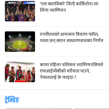
बंगलादेशविरुद्ध टी–२०आई खेल्ने
टोलीमा छैनन् म्याक्सवेल र स्टोइनिस
पाकिस्तान र बंगलादेशसँग खेल्ने
अस्ट्रेलियाको ओडीआई टोली घोषणा
ट्रोसार्डको निर्णायक गोलमा आर्सनल
उपाधि नजिक
‘एल क्लासिको’ जित्दै बार्सिलोना ला
लिगा च्याम्पियन