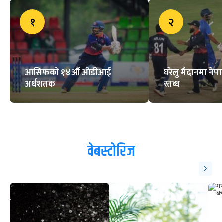
एनपीएलको आयव्यय विवरण पारित,
यस्ता छन् क्यान साधारणसभाका निर्णय
काभा महिला भलिबल च्याम्पियनसिपले
एफआईभीबीको वरीयता पाउने,
नेपाललाई के फाइदा ?
ट्रेन्डिङ
१
२