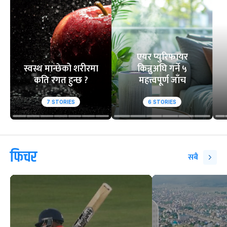
आसिफको १४औं ओडीआई
घरेलु मैदानमा नेप
अर्धशतक
स्तब्ध
वेबस्टोरिज