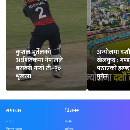
एयर प्युरिफायर
स्वस्थ मान्छेको शरीरमा
किन्नुअघि गर्ने ५
कति रगत हुन्छ ?
महत्त्वपूर्ण जाँच
7
STORIES
6
STORIES
फिचर
सबै