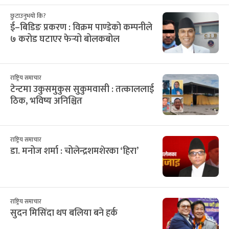
२८
२९
३०
३१
३२
१
२
12
13
14
15
16
17
18
३
४
५
६
७
८
९
19
20
21
22
23
24
25
१०
११
१२
१३
१४
१५
१६
26
27
28
29
30
31
1
१७
१८
१९
२०
२१
२२
२३
2
3
4
5
6
7
8
२४
२५
२६
२७
२८
२९
३०
9
10
11
12
13
14
15
३१
१
२
३
४
५
६
16
17
18
19
20
21
22
सिफारिस
छुटाउनुभयो कि?
ई–बिडिङ प्रकरण : विक्रम पाण्डेको कम्पनीले
७ करोड घटाएर फेर्‍यो बोलकबोल