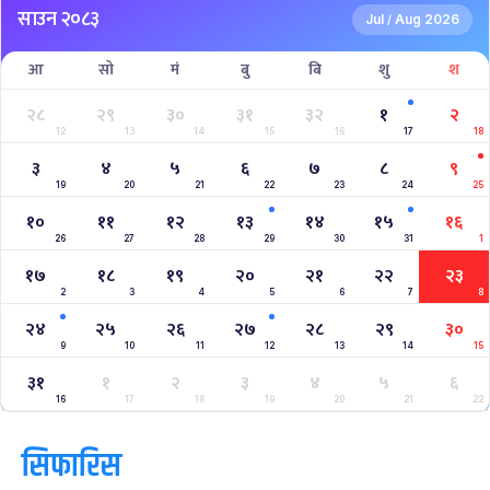
NPL- NEPAL PREMIER LEAGUE (2024)
West Indies A Tour to Nepal 2024
Nepal Tri-Nation T20I Series (2024)
2023–2027 ICC Cricket World Cup League 2
Nepal Vs Canada ODI Series
Aaha RARA Pokhara gold cup
Nepal Super League
क्यालेन्डर
साउन २०८३
Jul
Aug 2026
/
आ
सो
मं
बु
बि
शु
श