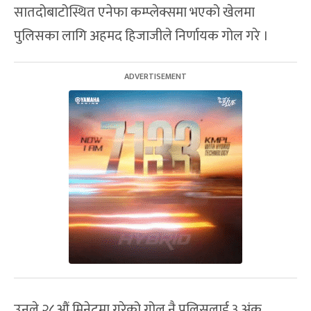
सातदोबाटोस्थित एनेफा कम्प्लेक्समा भएको खेलमा
पुलिसका लागि अहमद हिजाजीले निर्णायक गोल गरे ।
उनले २८औं मिनेटमा गरेको गोल नै पुलिसलाई ३ अंक