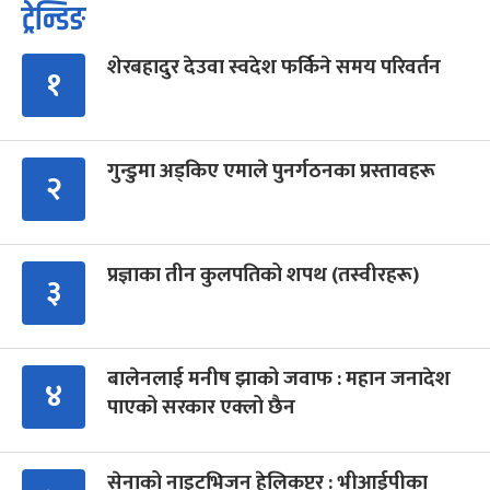
ट्रेन्डिङ
शेरबहादुर देउवा स्वदेश फर्किने समय परिवर्तन
१
गुन्डुमा अड्किए एमाले पुनर्गठनका प्रस्तावहरू
२
प्रज्ञाका तीन कुलपतिको शपथ (तस्वीरहरू)
३
बालेनलाई मनीष झाको जवाफ : महान जनादेश
४
पाएको सरकार एक्लो छैन
सेनाको नाइटभिजन हेलिकप्टर : भीआईपीका