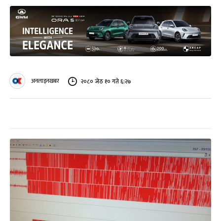
अनलाइनखबर
२०८० जेठ १० गते ६:२७