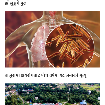
झोलुङ्‍गे पुल
बाजुरामा क्षयरोगबाट पाँच वर्षमा १८ जनाको मृत्यृ