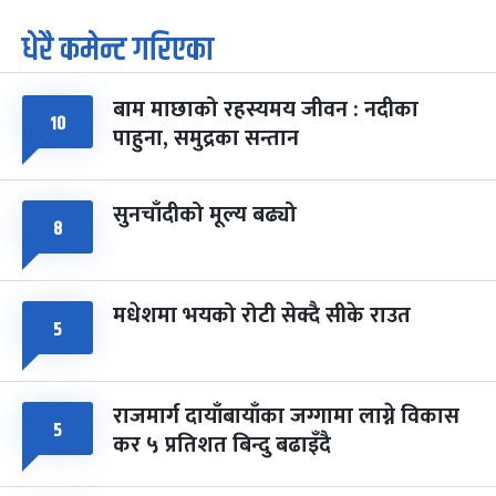
धेरै कमेन्ट गरिएका
पूर्णिमा व्रत
७ महिना बाँकी
७
-
चैत्र ७, २०८३
Mar 21, 2027
आइत
बाम माछाको रहस्यमय जीवन : नदीका
फागुपूर्णिमा
१०
७ महिना बाँकी
८
पाहुना, समुद्रका सन्तान
-
चैत्र ८, २०८३
Mar 22, 2027
सोम
सुनचाँदीको मूल्य बढ्यो
८
मधेशमा भयको रोटी सेक्दै सीके राउत
५
राजमार्ग दायाँबायाँका जग्गामा लाग्ने विकास
५
कर ५ प्रतिशत बिन्दु बढाइँदै