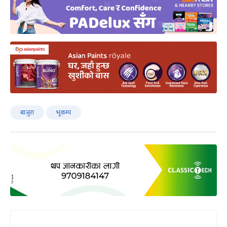
बाजुरा
भूकम्प