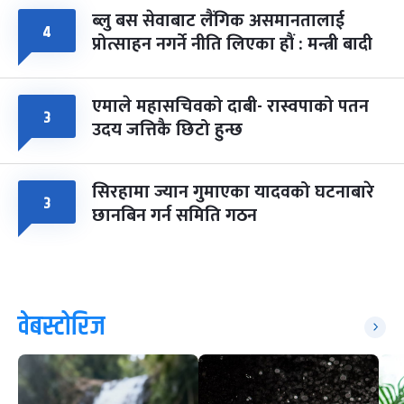
ब्लु बस सेवाबाट लैंगिक असमानतालाई
४
प्रोत्साहन नगर्ने नीति लिएका हौं : मन्त्री बादी
एमाले महासचिवको दाबी- रास्वपाको पतन
३
उदय जत्तिकै छिटो हुन्छ
सिरहामा ज्यान गुमाएका यादवको घटनाबारे
३
छानबिन गर्न समिति गठन
वेबस्टोरिज