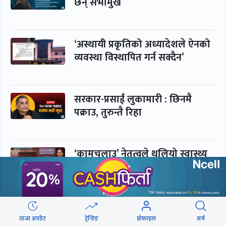
छन् सभामुख
‘अस्थायी प्रकृतिको अध्यादेशले ऐनको
व्यवस्था विस्थापित गर्न सक्दैन’
सरकार-प्रसाईं लुकामारी : छिनमै
पक्राउ, तुरुन्तै रिहा
‘कामचलाउ’ नेतृत्वले थलियो स्वास्थ्य
क्षेत्र
पूर्णबहादुर-शेखर : पार्टी सभापति
ताक्थे, विभाजनको संघारमा
ताजा अपडेट
ट्रेन्डिङ
प्रोफाइल
सर्च