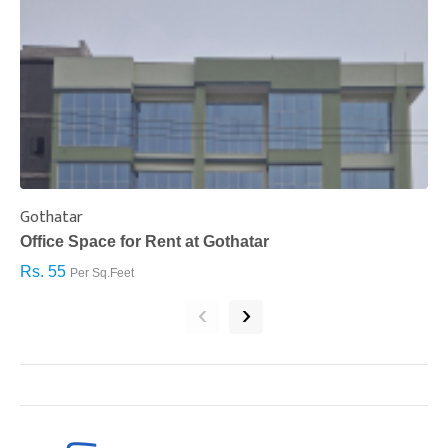
Gothatar
S
Office Space for Rent at Gothatar
H
Rs. 55
R
Per Sq.Feet
‹
›