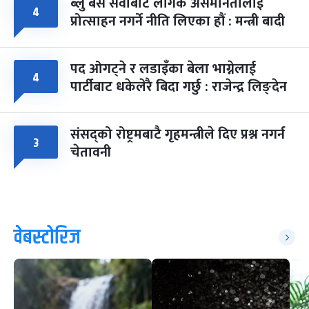
ब्लु बस सेवाबाट लैंगिक असमानतालाई
४
प्रोत्साहन नगर्ने नीति लिएका हौं : मन्त्री बादी
पद ओगट्ने र लडाइँका बेला भाग्नेलाई
४
पार्टीबाट धकेलेरै बिदा गर्छु : राजेन्द्र लिङ्देन
संसद्को रोष्ट्रमबाटै गृहमन्त्रीले दिए प्रश्न नगर्न
३
चेतावनी
वेबस्टोरिज