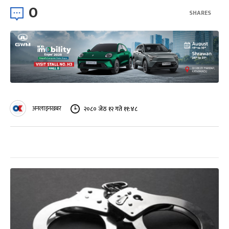
0
SHARES
अनलाइनखबर
२०८० जेठ १२ गते ११:४८