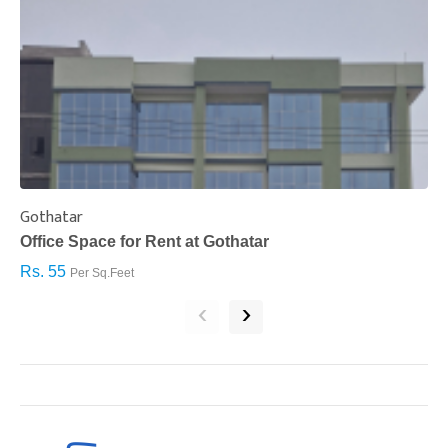
Gothatar
S
Office Space for Rent at Gothatar
H
Rs. 55
R
Per Sq.Feet
‹
›