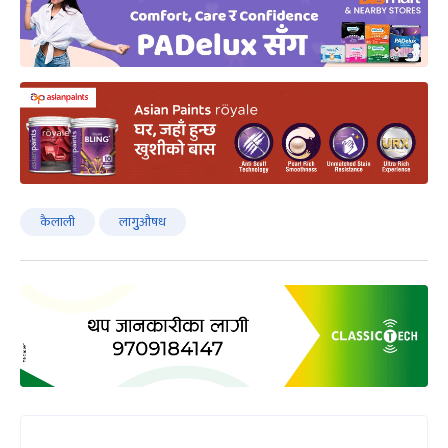
कैलाली
लागुुऔषध