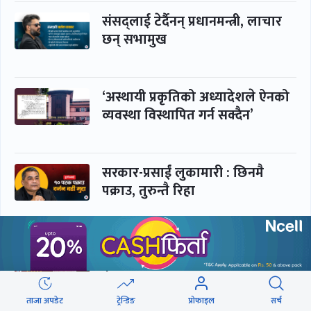
संसद्लाई टेर्दैनन् प्रधानमन्त्री, लाचार
छन् सभामुख
‘अस्थायी प्रकृतिको अध्यादेशले ऐनको
व्यवस्था विस्थापित गर्न सक्दैन’
सरकार-प्रसाईं लुकामारी : छिनमै
पक्राउ, तुरुन्तै रिहा
‘कामचलाउ’ नेतृत्वले थलियो स्वास्थ्य
क्षेत्र
ताजा अपडेट
ट्रेन्डिङ
प्रोफाइल
सर्च