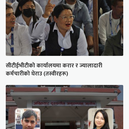
सीटीईभीटीको कार्यालयमा करार र ज्यालादारी
कर्मचारीको घेराउ (तस्वीरहरू)