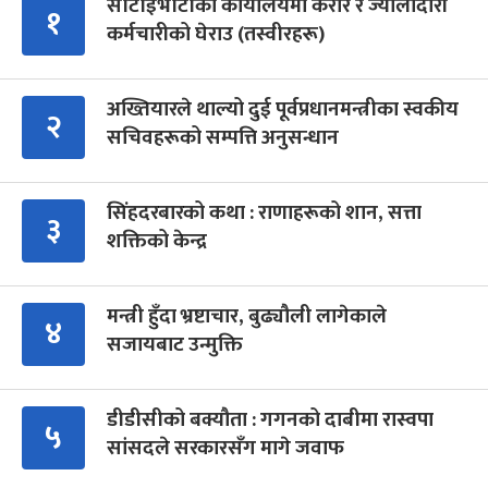
सीटीईभीटीको कार्यालयमा करार र ज्यालादारी
१
कर्मचारीको घेराउ (तस्वीरहरू)
अख्तियारले थाल्यो दुई पूर्वप्रधानमन्त्रीका स्वकीय
२
सचिवहरूको सम्पत्ति अनुसन्धान
सिंहदरबारको कथा : राणाहरूको शान, सत्ता
३
शक्तिको केन्द्र
मन्त्री हुँदा भ्रष्टाचार, बुढ्यौली लागेकाले
४
सजायबाट उन्मुक्ति
डीडीसीको बक्यौता : गगनको दाबीमा रास्वपा
५
सांसदले सरकारसँग मागे जवाफ