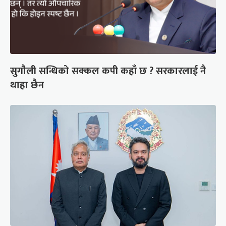
सुगौली सन्धिको सक्कल कपी कहाँ छ ? सरकारलाई नै
थाहा छैन