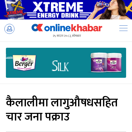
Skip
to
२५ साउन २०८३, सोमबार
content
कैलालीमा लागुऔषधसहित
चार जना पक्राउ