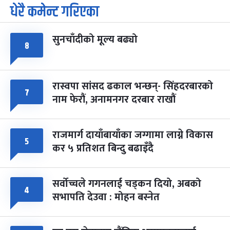
धेरै कमेन्ट गरिएका
सुनचाँदीको मूल्य बढ्यो
८
रास्वपा सांसद ढकाल भन्छन्- सिंहदरबारको
७
नाम फेरौं, अनामनगर दरबार राखौं
राजमार्ग दायाँबायाँका जग्गामा लाग्ने विकास
५
कर ५ प्रतिशत बिन्दु बढाइँदै
सर्वोच्चले गगनलाई चड्कन दियो, अबको
४
सभापति देउवा : मोहन बस्नेत