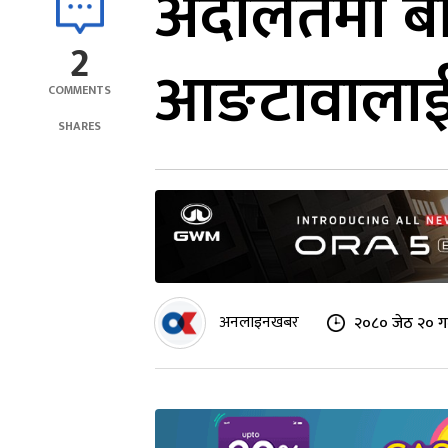
अदालतमा बा
2
आङटावालाई
COMMENTS
SHARES
अनलाइनखबर
२०८० जेठ २० गत