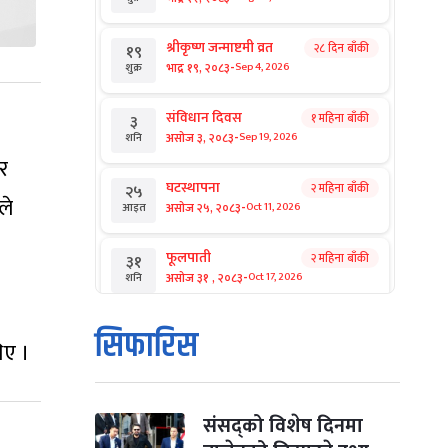
श्रीकृष्ण जन्माष्टमी व्रत
२८ दिन बाँकी
१९
-
भाद्र १९, २०८३
Sep 4, 2026
शुक्र
संविधान दिवस
१ महिना बाँकी
३
-
असोज ३, २०८३
Sep 19, 2026
शनि
र
घटस्थापना
२ महिना बाँकी
२५
ले
-
असोज २५, २०८३
Oct 11, 2026
आइत
फूलपाती
२ महिना बाँकी
३१
-
असोज ३१ , २०८३
Oct 17, 2026
शनि
कार्तिक सङ्क्रान्ति
२ महिना बाँकी
१
सिफारिस
िए ।
-
कार्तिक १, २०८३
Oct 18, 2026
आइत
महानवमी
२ महिना बाँकी
३
-
कार्तिक ३, २०८३
Oct 20, 2026
मंगल
संसद्को विशेष दिनमा