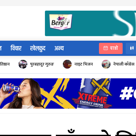
न
विचार
खेलकुद
अन्य
पात्रो
रतिष्ठान
पुरबहादुर गुरुङ
नाइट भिजन
नेपाली काँग्रेस