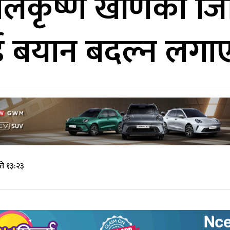
लकृष्ण खाँणको जि
 बयान बदल्न लगाए
े १३:२३