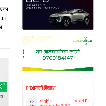
िएका
हेका
को
आगामी बिदाहरु
जनै पूर्णिमा
२१ दिन बाँकी
१२
-
भाद्र १२, २०८३
Aug 28, 2026
शुक्र