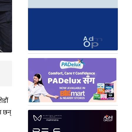
ोडौं
ा छन्