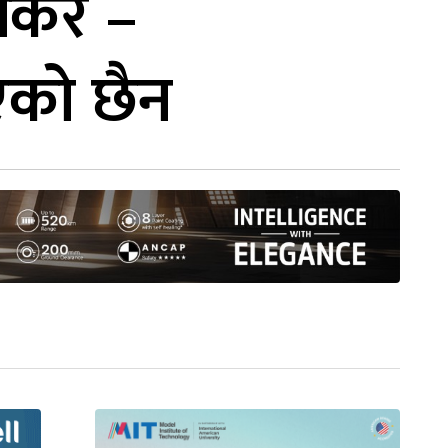
किर –
को छैन