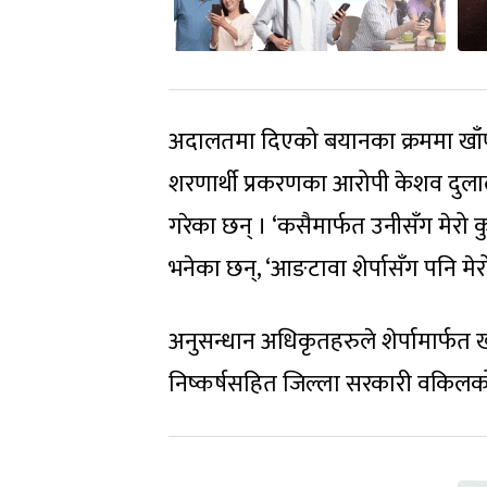
अदालतमा दिएको बयानका क्रममा खाँणल
शरणार्थी प्रकरणका आरोपी केशव दुल
गरेका छन् । ‘कसैमार्फत उनीसँग मेरो क
भनेका छन्, ‘आङटावा शेर्पासँग पनि म
अनुसन्धान अधिकृतहरुले शेर्पामार्फत
निष्कर्षसहित जिल्ला सरकारी वकिलको 