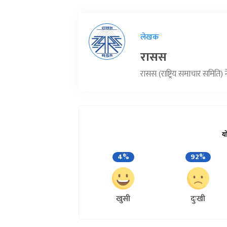
लेखक
रासस
रासस (राष्ट्रिय समाचार समिति
य
4%
92%
खुसी
दुःखी