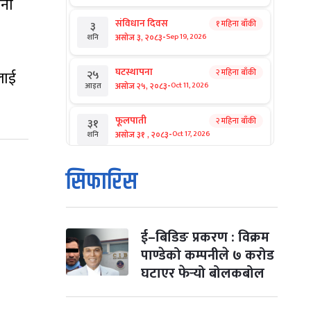
चना
संविधान दिवस
१ महिना बाँकी
३
-
असोज ३, २०८३
Sep 19, 2026
शनि
घटस्थापना
२ महिना बाँकी
लाई
२५
-
असोज २५, २०८३
Oct 11, 2026
आइत
फूलपाती
२ महिना बाँकी
३१
-
असोज ३१ , २०८३
Oct 17, 2026
शनि
कार्तिक सङ्क्रान्ति
२ महिना बाँकी
१
सिफारिस
-
कार्तिक १, २०८३
Oct 18, 2026
आइत
महानवमी
२ महिना बाँकी
३
-
कार्तिक ३, २०८३
Oct 20, 2026
मंगल
ई–बिडिङ प्रकरण : विक्रम
पाण्डेको कम्पनीले ७ करोड
विजयादशमी
२ महिना बाँकी
४
घटाएर फेर्‍यो बोलकबोल
-
कार्तिक ४, २०८३
Oct 21, 2026
बुध