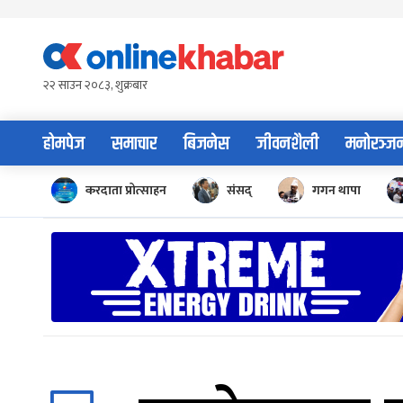
Skip
to
content
२२ साउन २०८३, शुक्रबार
होमपेज
समाचार
बिजनेस
जीवनशैली
मनोरञ्ज
करदाता प्रोत्साहन
संसद्
गगन थापा