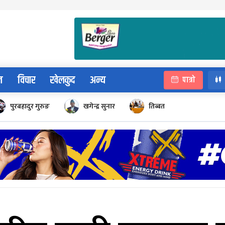
न
विचार
खेलकुद
अन्य
पात्रो
पुरबहादुर गुरुङ
खगेन्द्र सुनार
तिब्बत