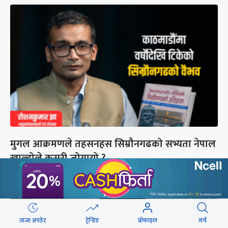
मुगल आक्रमणले तहसनहस सिम्रौनगढको सभ्यता नेपाल
खाल्डोले कसरी जोगायो ?
ताजा अपडेट
ट्रेन्डिङ
प्रोफाइल
सर्च