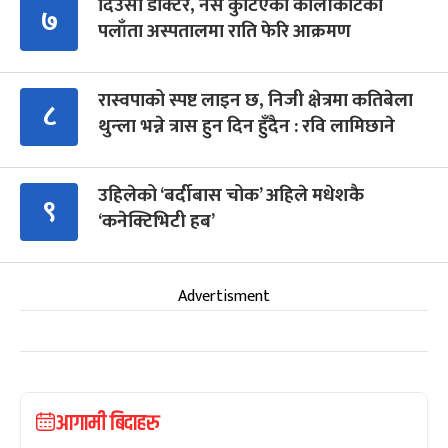
दिउँसो डाक्टर, नर्स कुटिएको कालीकोटको
७
पलाँता अस्पतालमा राति फेरि आक्रमण
रास्वपाको स्पष्ट लाइन छ, निजी क्षेत्रमा कतिबेला
८
थुन्ला भन्ने त्रास हुन दिन हुँदैन : रवि लामिछाने
उहिलेको ‘बर्दीबास चोक’ अहिले मधेशकै
९
‘कनेक्टिभिटी हब’
Advertisment
आगामी बिदाहरु