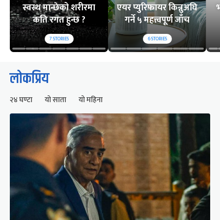
स्वस्थ मान्छेको शरीरमा
एयर प्युरिफायर किन्नुअघि
भ
कति रगत हुन्छ ?
गर्ने ५ महत्त्वपूर्ण जाँच
7
STORIES
6
STORIES
लोकप्रिय
२४ घण्टा
यो साता
यो महिना