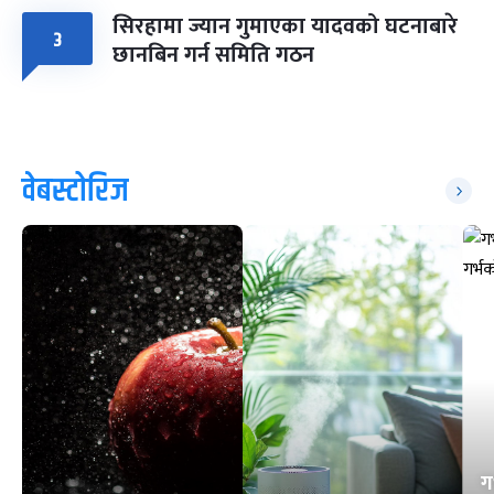
सिरहामा ज्यान गुमाएका यादवको घटनाबारे
३
छानबिन गर्न समिति गठन
वेबस्टोरिज
ग