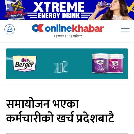
Skip
to
२३ साउन २०८३, शनिबार
content
समायोजन भएका
कर्मचारीको खर्च प्रदेशबाटै