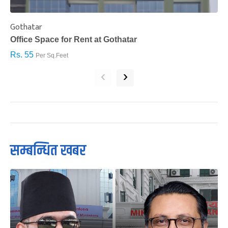
Gothatar
S
Office Space for Rent at Gothatar
H
Rs. 55
R
Per Sq.Feet
‹
›
सम्बन्धित खबर