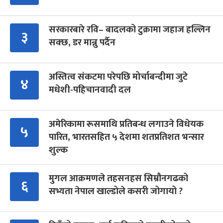
सरकारबारे रवि– बादलको टुक्रामा जहाज हल्लिन
३
सक्छ, डर मान्नु पर्दैन
अस्तित्व संकटमा परेपछि मोर्चाबन्दीमा जुटे
४
मधेशी-पहिचानवादी दल
अमेरिकामा रूसमाथि प्रतिबन्ध लगाउने विधेयक
५
पारित, भारतसहित ५ देशमा शतप्रतिशत भन्सार
शुल्क
मुगल आक्रमणले तहसनहस सिम्रौनगढको
६
सभ्यता नेपाल खाल्डोले कसरी जोगायो ?