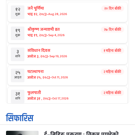
जनै पूर्णिमा
२० दिन बाँकी
१२
-
भाद्र १२, २०८३
Aug 28, 2026
शुक्र
श्रीकृष्ण जन्माष्टमी व्रत
२७ दिन बाँकी
१९
-
भाद्र १९, २०८३
Sep 4, 2026
शुक्र
संविधान दिवस
१ महिना बाँकी
३
-
असोज ३, २०८३
Sep 19, 2026
शनि
घटस्थापना
२ महिना बाँकी
२५
-
असोज २५, २०८३
Oct 11, 2026
आइत
फूलपाती
२ महिना बाँकी
३१
-
असोज ३१ , २०८३
Oct 17, 2026
शनि
कार्तिक सङ्क्रान्ति
२ महिना बाँकी
१
सिफारिस
-
कार्तिक १, २०८३
Oct 18, 2026
आइत
ई–बिडिङ प्रकरण : विक्रम पाण्डेको
महानवमी
२ महिना बाँकी