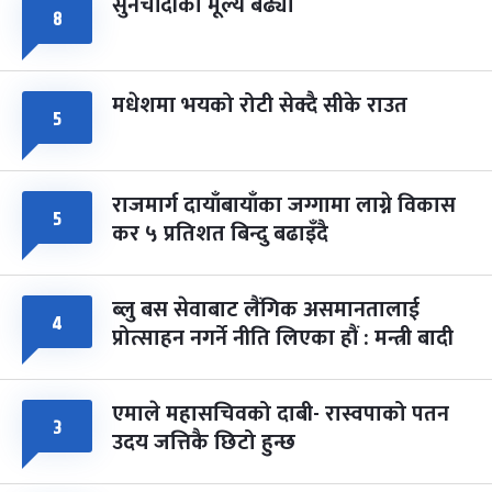
सुनचाँदीको मूल्य बढ्यो
८
मधेशमा भयको रोटी सेक्दै सीके राउत
५
राजमार्ग दायाँबायाँका जग्गामा लाग्ने विकास
५
कर ५ प्रतिशत बिन्दु बढाइँदै
ब्लु बस सेवाबाट लैंगिक असमानतालाई
४
प्रोत्साहन नगर्ने नीति लिएका हौं : मन्त्री बादी
एमाले महासचिवको दाबी- रास्वपाको पतन
३
उदय जत्तिकै छिटो हुन्छ