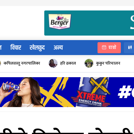
न
विचार
खेलकुद
अन्य
पात्रो
कपिलवस्तु नगरपालिका
हरि ढकाल
कुकुर परिचालन