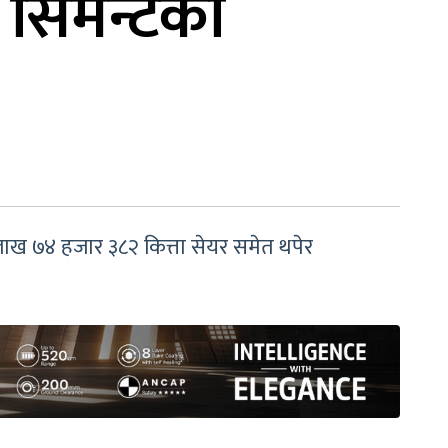
 सिमेन्टको
 लाख ७४ हजार ३८२ कित्ता सेयर समेत थपेर