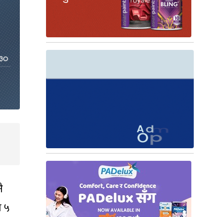
ै
ो ५