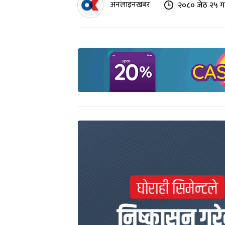
अनलाइनखबर
२०८० जेठ २५ गत