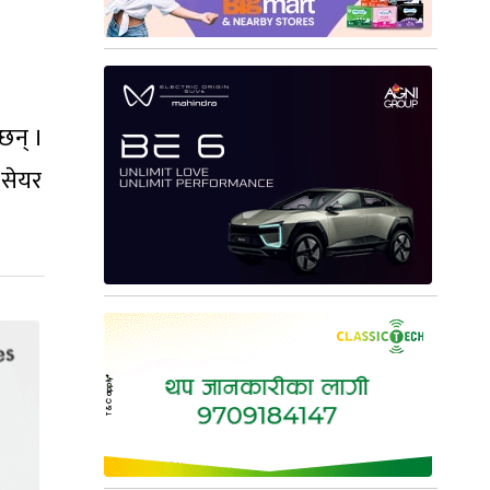
्छन् ।
 सेयर