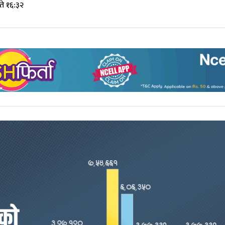
े १६:३२