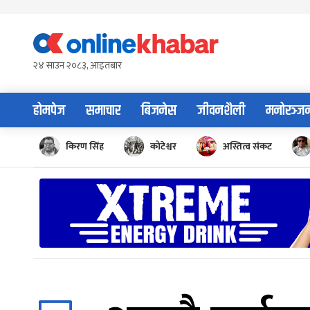
Skip
to
content
२४ साउन २०८३, आइतबार
होमपेज
समाचार
बिजनेस
जीवनशैली
मनोरञ्ज
किरण सिंह
कोटेश्वर
अस्तित्व संकट