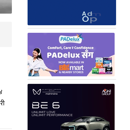
४
हरी