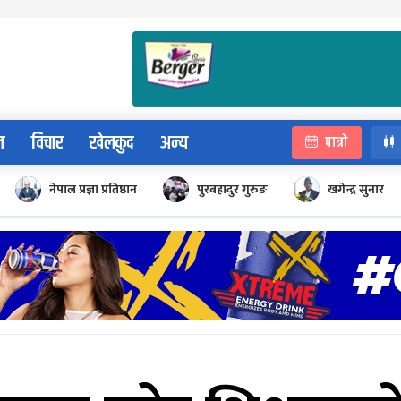
न
विचार
खेलकुद
अन्य
पात्रो
नेपाल प्रज्ञा प्रतिष्ठान
पुरबहादुर गुरुङ
खगेन्द्र सुनार