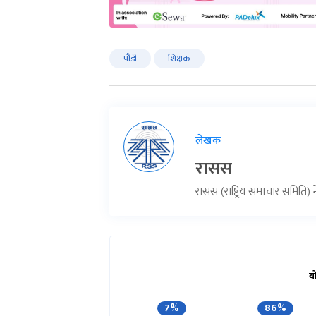
पौडी
शिक्षक
लेखक
रासस
रासस (राष्ट्रिय समाचार समिति
य
7%
86%