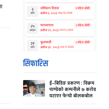
ता
संविधान दिवस
१ महिना बाँकी
३
-
असोज ३, २०८३
Sep 19, 2026
शनि
घटस्थापना
२ महिना बाँकी
२५
-
असोज २५, २०८३
Oct 11, 2026
आइत
फूलपाती
२ महिना बाँकी
३१
-
असोज ३१ , २०८३
Oct 17, 2026
शनि
कार्तिक सङ्क्रान्ति
२ महिना बाँकी
१
सिफारिस
-
कार्तिक १, २०८३
Oct 18, 2026
आइत
महानवमी
२ महिना बाँकी
३
-
कार्तिक ३, २०८३
Oct 20, 2026
मंगल
ई–बिडिङ प्रकरण : विक्रम
पाण्डेको कम्पनीले ७ करोड
विजयादशमी
२ महिना बाँकी
४
घटाएर फेर्‍यो बोलकबोल
-
कार्तिक ४, २०८३
Oct 21, 2026
बुध