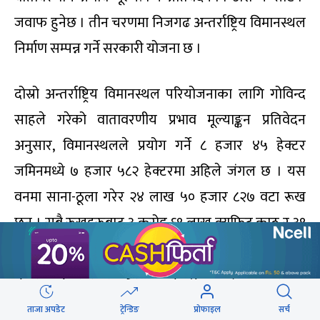
जवाफ हुनेछ । तीन चरणमा निजगढ अन्तर्राष्ट्रिय विमानस्थल
निर्माण सम्पन्न गर्ने सरकारी योजना छ ।
दोस्रो अन्तर्राष्ट्रिय विमानस्थल परियोजनाका लागि गोविन्द
साहले गरेको वातावरणीय प्रभाव मूल्याङ्कन प्रतिवेदन
अनुसार, विमानस्थलले प्रयोग गर्ने ८ हजार ४५ हेक्टर
जमिनमध्ये ७ हजार ५८२ हेक्टरमा अहिले जंगल छ । यस
वनमा साना-ठूला गरेर २४ लाख ५० हजार ८२७ वटा रूख
छन् । सबै रूखहरूबाट ३ करोड ६९ लाख क्युफिट काठ र ३९
हजार ६२ ट्रक दाउरा उत्पादन हुने अनुमान छ । काठ तथा
दाउरा पैदावर समेत हिसाब गर्दा ६९ अर्ब २ करोड रुपैयाँ
बराबरीको काठजन्य वस्तुको मूल्य अनुमान गरिएको छ ।
ताजा अपडेट
ट्रेन्डिङ
प्रोफाइल
सर्च