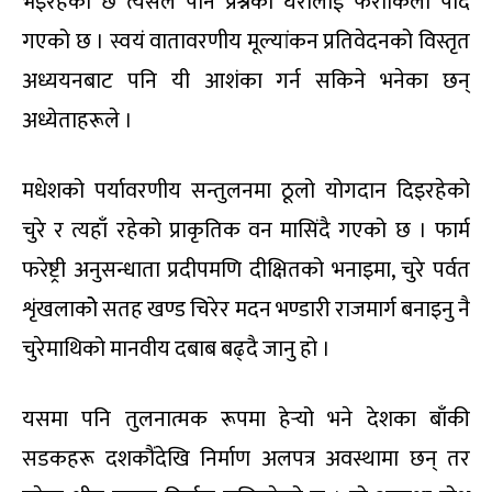
भइरहेको छ त्यसले पनि प्रश्नको घेरालाई फराकिलो पार्दै
गएको छ । स्वयं वातावरणीय मूल्यांकन प्रतिवेदनको विस्तृत
अध्ययनबाट पनि यी आशंका गर्न सकिने भनेका छन्
अध्येताहरूले ।
मधेशको पर्यावरणीय सन्तुलनमा ठूलो योगदान दिइरहेको
चुरे र त्यहाँ रहेको प्राकृतिक वन मासिंदै गएको छ । फार्म
फरेष्ट्री अनुसन्धाता प्रदीपमणि दीक्षितको भनाइमा, चुरे पर्वत
शृंखलाकोे सतह खण्ड चिरेर मदन भण्डारी राजमार्ग बनाइनु नै
चुरेमाथिको मानवीय दबाब बढ्दै जानु हो ।
यसमा पनि तुलनात्मक रूपमा हेर्‍यो भने देशका बाँकी
सडकहरू दशकौंदेखि निर्माण अलपत्र अवस्थामा छन् तर