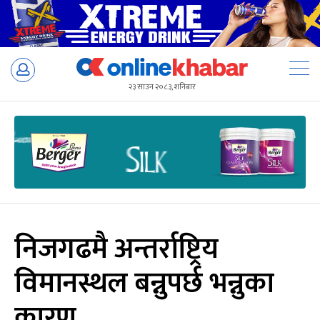
Skip
to
२३ साउन २०८३, शनिबार
content
निजगढमै अन्तर्राष्ट्रिय
विमानस्थल बन्नुपर्छ भन्नुका
कारण