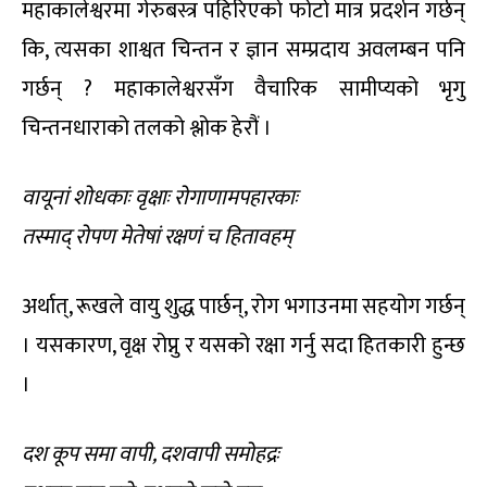
महाकालेश्वरमा गेरुबस्त्र पहिरिएको फोटो मात्र प्रदर्शन गर्छन्
कि, त्यसका शाश्वत चिन्तन र ज्ञान सम्प्रदाय अवलम्बन पनि
गर्छन् ? महाकालेश्वरसँग वैचारिक सामीप्यको भृगु
चिन्तनधाराको तलको श्लोक हेरौं ।
वायूनां शोधकाः वृक्षाः रोगाणामपहारकाः
तस्माद् रोपण मेतेषां रक्षणं च हितावहम्
अर्थात्, रूखले वायु शुद्ध पार्छन्, रोग भगाउनमा सहयोग गर्छन्
। यसकारण, वृक्ष रोप्नु र यसको रक्षा गर्नु सदा हितकारी हुन्छ
।
दश कूप समा वापी, दशवापी समोहद्रः