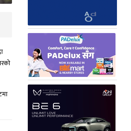
दा
्बरको
टमा