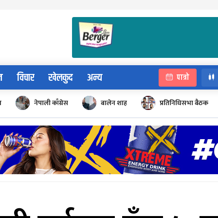
न
विचार
खेलकुद
अन्य
पात्रो
न
नेपाली काँग्रेस
बालेन शाह
प्रतिनिधिसभा बैठक