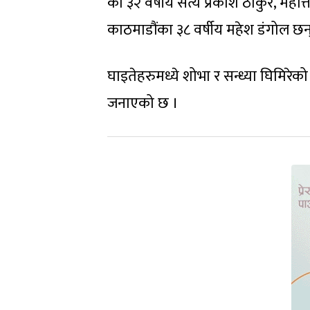
का ३२ वर्षीय सत्य प्रकाश ठाकुर, महो
काठमाडौंका ३८ वर्षीय महेश डंगोल छन
घाइतेहरुमध्ये शोभा र सन्ध्या घिमिरेक
जनाएको छ ।