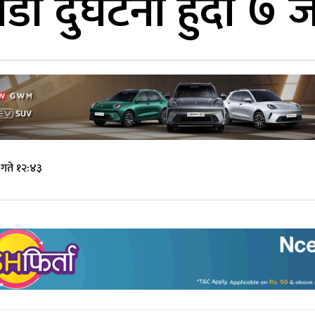
डी दुर्घटना हुँदा ७ 
गते १२:४३