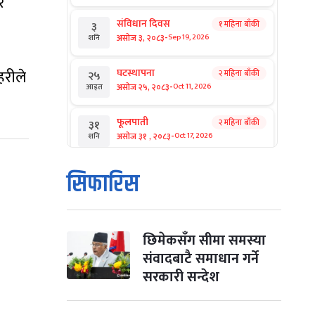
र
संविधान दिवस
१ महिना बाँकी
३
-
असोज ३, २०८३
Sep 19, 2026
शनि
हरीले
घटस्थापना
२ महिना बाँकी
२५
-
असोज २५, २०८३
Oct 11, 2026
आइत
फूलपाती
२ महिना बाँकी
३१
-
असोज ३१ , २०८३
Oct 17, 2026
शनि
कार्तिक सङ्क्रान्ति
२ महिना बाँकी
१
सिफारिस
-
कार्तिक १, २०८३
Oct 18, 2026
आइत
महानवमी
२ महिना बाँकी
३
-
कार्तिक ३, २०८३
Oct 20, 2026
मंगल
छिमेकसँग सीमा समस्या
संवादबाटै समाधान गर्ने
विजयादशमी
२ महिना बाँकी
४
सरकारी सन्देश
-
कार्तिक ४, २०८३
Oct 21, 2026
बुध