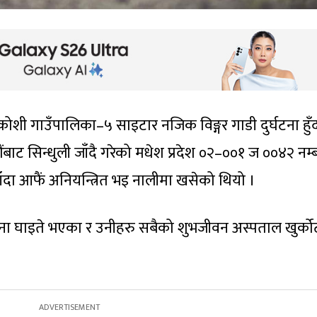
ोशी गाउँपालिका–५ साइटार नजिक विङ्गर गाडी दुर्घटना हुँ
ाट सिन्धुली जाँदै गरेको मधेश प्रदेश ०२–००१ ज ००४२ नम
दा आफैं अनियन्त्रित भइ नालीमा खसेको थियो ।
ना घाइते भएका र उनीहरु सबैको शुभजीवन अस्पताल खुर्को