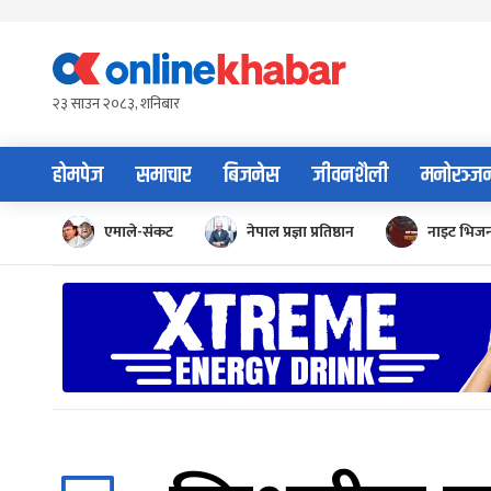
Skip
to
content
२३ साउन २०८३, शनिबार
होमपेज
समाचार
बिजनेस
जीवनशैली
मनोरञ्ज
एमाले-संकट
नेपाल प्रज्ञा प्रतिष्ठान
नाइट भिज