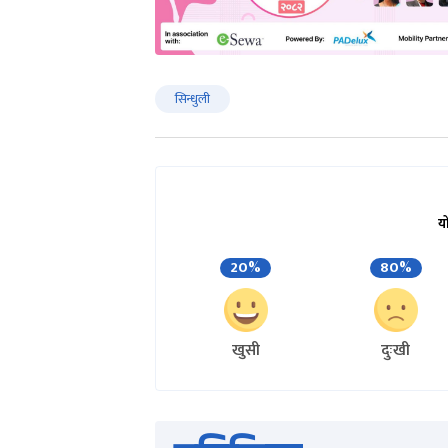
सिन्धुली
य
20%
80%
खुसी
दुःखी