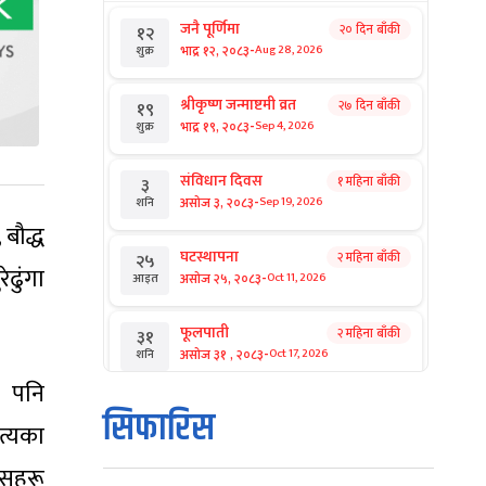
जनै पूर्णिमा
२० दिन बाँकी
१२
-
भाद्र १२, २०८३
Aug 28, 2026
शुक्र
श्रीकृष्ण जन्माष्टमी व्रत
२७ दिन बाँकी
१९
-
भाद्र १९, २०८३
Sep 4, 2026
शुक्र
संविधान दिवस
१ महिना बाँकी
३
-
असोज ३, २०८३
Sep 19, 2026
शनि
 बौद्ध
घटस्थापना
२ महिना बाँकी
२५
ेढुंगा
-
असोज २५, २०८३
Oct 11, 2026
आइत
फूलपाती
२ महिना बाँकी
३१
-
असोज ३१ , २०८३
Oct 17, 2026
शनि
ा पनि
कार्तिक सङ्क्रान्ति
२ महिना बाँकी
१
सिफारिस
त्यका
-
कार्तिक १, २०८३
Oct 18, 2026
आइत
िसहरू
महानवमी
२ महिना बाँकी