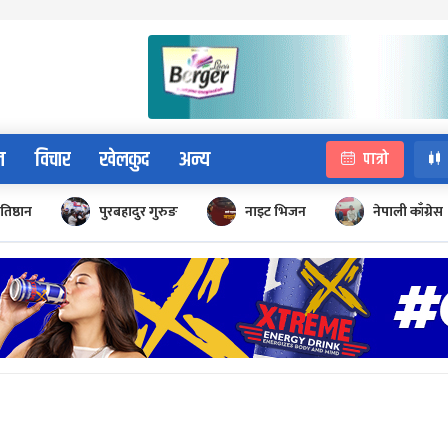
न
विचार
खेलकुद
अन्य
पात्रो
रतिष्ठान
पुरबहादुर गुरुङ
नाइट भिजन
नेपाली काँग्रेस