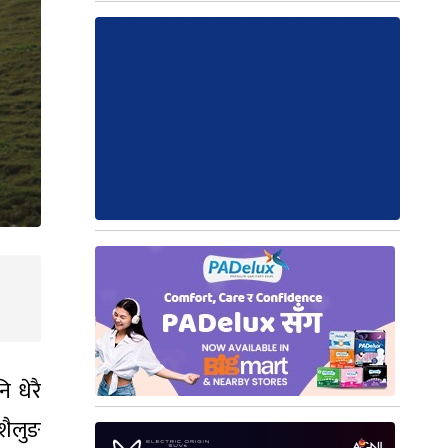
 धेरै
शैलुङ