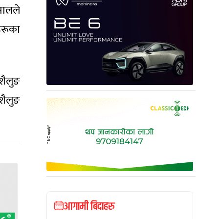
पालले
हरूका
शैलुङ
शैलुङ
आगामी बिदाहरु