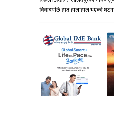
जिल्ला अदालत ललितपुरकी नायब सुब्ब
विवादपछि हात हालाहाल भएको घटनाला