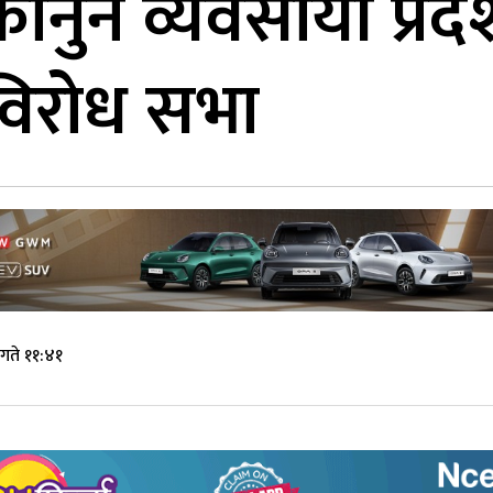
नुन व्यवसायी प्रदर
विरोध सभा
गते ११:४१