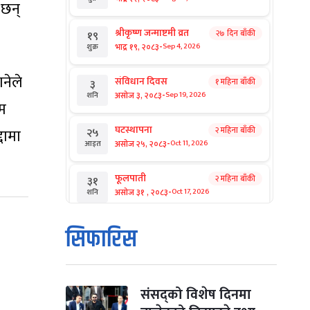
 छन्
श्रीकृष्ण जन्माष्टमी व्रत
२७ दिन बाँकी
१९
-
भाद्र १९, २०८३
Sep 4, 2026
शुक्र
नेले
संविधान दिवस
१ महिना बाँकी
३
-
असोज ३, २०८३
Sep 19, 2026
शनि
म
घटस्थापना
२ महिना बाँकी
२५
दामा
-
असोज २५, २०८३
Oct 11, 2026
आइत
फूलपाती
२ महिना बाँकी
३१
-
असोज ३१ , २०८३
Oct 17, 2026
शनि
कार्तिक सङ्क्रान्ति
२ महिना बाँकी
१
सिफारिस
-
कार्तिक १, २०८३
Oct 18, 2026
आइत
महानवमी
२ महिना बाँकी
३
-
कार्तिक ३, २०८३
Oct 20, 2026
मंगल
संसद्को विशेष दिनमा