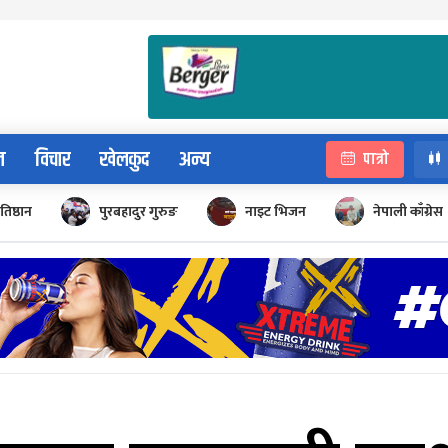
न
विचार
खेलकुद
अन्य
पात्रो
रतिष्ठान
पुरबहादुर गुरुङ
नाइट भिजन
नेपाली काँग्रेस