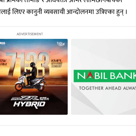
ा प्रेमिका तामाङ र अधिवक्ता अमिर लामिछानेबीचको
ई लिएर कानुनी व्यवसायी आन्दोलनमा उत्रिएका हुन् ।