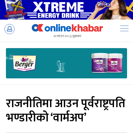
Skip
to
२२ साउन २०८३, शुक्रबार
content
राजनीतिमा आउन पूर्वराष्ट्रपति
भण्डारीको ‘वार्मअप’