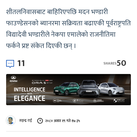
शीतलनिवासबाट बाहिरिएपछि मदन भण्डारी
फाउण्डेसनको ब्यानरमा सक्रियता बढाएकी पूर्वराष्ट्रपति
विद्यादेवी भण्डारीले नेकपा एमालेको राजनीतिमा
फर्कने प्रष्ट संकेत दिएकी छन् ।
11
50
SHARES
सइन्द्र राई
२०८० असार १९ गते १७:३५