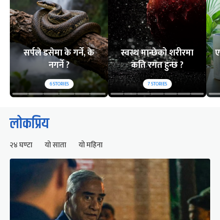
सर्पले डसेमा के गर्ने, के
स्वस्थ मान्छेको शरीरमा
ए
नगर्ने ?
कति रगत हुन्छ ?
6
STORIES
7
STORIES
लोकप्रिय
२४ घण्टा
यो साता
यो महिना