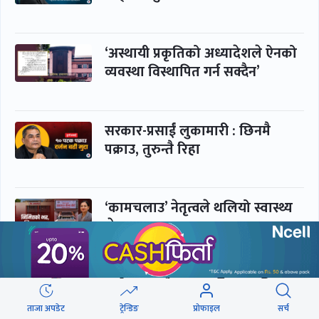
‘अस्थायी प्रकृतिको अध्यादेशले ऐनको
व्यवस्था विस्थापित गर्न सक्दैन’
सरकार-प्रसाईं लुकामारी : छिनमै
पक्राउ, तुरुन्तै रिहा
‘कामचलाउ’ नेतृत्वले थलियो स्वास्थ्य
क्षेत्र
पूर्णबहादुर-शेखर : पार्टी सभापति
ताक्थे, विभाजनको संघारमा
ताजा अपडेट
ट्रेन्डिङ
प्रोफाइल
सर्च