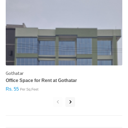
Gothatar
S
Office Space for Rent at Gothatar
H
Rs. 55
R
Per Sq.Feet
‹
›