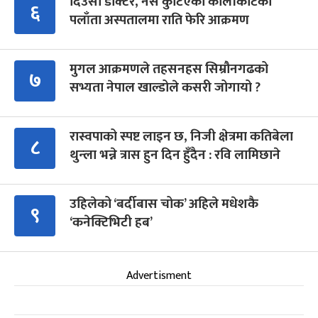
दिउँसो डाक्टर, नर्स कुटिएको कालीकोटको
६
पलाँता अस्पतालमा राति फेरि आक्रमण
मुगल आक्रमणले तहसनहस सिम्रौनगढको
७
सभ्यता नेपाल खाल्डोले कसरी जोगायो ?
रास्वपाको स्पष्ट लाइन छ, निजी क्षेत्रमा कतिबेला
८
थुन्ला भन्ने त्रास हुन दिन हुँदैन : रवि लामिछाने
उहिलेको ‘बर्दीबास चोक’ अहिले मधेशकै
९
‘कनेक्टिभिटी हब’
Advertisment