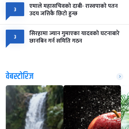
एमाले महासचिवको दाबी- रास्वपाको पतन
३
उदय जत्तिकै छिटो हुन्छ
सिरहामा ज्यान गुमाएका यादवको घटनाबारे
३
छानबिन गर्न समिति गठन
वेबस्टोरिज