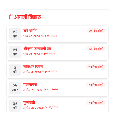
आगामी बिदाहरु
जनै पूर्णिमा
२० दिन बाँकी
१२
-
भाद्र १२, २०८३
Aug 28, 2026
शुक्र
श्रीकृष्ण जन्माष्टमी व्रत
२७ दिन बाँकी
१९
-
भाद्र १९, २०८३
Sep 4, 2026
शुक्र
संविधान दिवस
१ महिना बाँकी
३
-
असोज ३, २०८३
Sep 19, 2026
शनि
घटस्थापना
२ महिना बाँकी
२५
-
असोज २५, २०८३
Oct 11, 2026
आइत
फूलपाती
२ महिना बाँकी
३१
-
असोज ३१ , २०८३
Oct 17, 2026
शनि