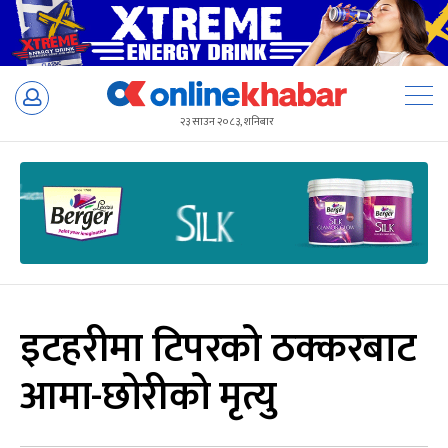
Skip
to
२३ साउन २०८३, शनिबार
content
इटहरीमा टिपरको ठक्करबाट
आमा-छोरीको मृत्यु