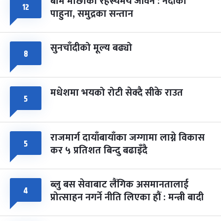
बाम माछाको रहस्यमय जीवन : नदीका
फागुपूर्णिमा
७ महिना बाँकी
८
१२
पाहुना, समुद्रका सन्तान
-
चैत्र ८, २०८३
Mar 22, 2027
सोम
सुनचाँदीको मूल्य बढ्यो
८
मधेशमा भयको रोटी सेक्दै सीके राउत
५
राजमार्ग दायाँबायाँका जग्गामा लाग्ने विकास
५
कर ५ प्रतिशत बिन्दु बढाइँदै
ब्लु बस सेवाबाट लैंगिक असमानतालाई
४
प्रोत्साहन नगर्ने नीति लिएका हौं : मन्त्री बादी