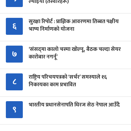
ल्याइयो (तस्वीरहरू)
सुरक्षा रिपोर्ट : प्राज्ञिक आवरणमा तिब्बत पक्षीय
६
भाष्य निर्माणको योजना
‘संसद्‍मा कालो चस्मा खोल्नू, बैठक चल्दा सेयर
७
कारोबार नगर्नू’
राष्ट्रिय परिचयपत्रको ‘सर्भर’ समस्याले १६
८
निकायका काम प्रभावित
भारतीय प्रधानसेनापति धिरज सेठ नेपाल आउँदै
९