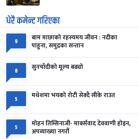
धेरै कमेन्ट गरिएका
बाम माछाको रहस्यमय जीवन : नदीका
९
पाहुना, समुद्रका सन्तान
सुनचाँदीको मूल्य बढ्यो
८
मधेशमा भयको रोटी सेक्दै सीके राउत
५
मोहन तिम्सिनाजी- मार्क्सवाद देववाणी होइन,
५
अपव्याख्या नगरौं