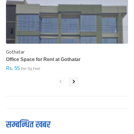
Gothatar
S
Office Space for Rent at Gothatar
H
Rs. 55
R
Per Sq.Feet
‹
›
सम्बन्धित खबर