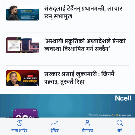
संसद्लाई टेर्दैनन् प्रधानमन्त्री, लाचार
छन् सभामुख
‘अस्थायी प्रकृतिको अध्यादेशले ऐनको
व्यवस्था विस्थापित गर्न सक्दैन’
सरकार-प्रसाईं लुकामारी : छिनमै
पक्राउ, तुरुन्तै रिहा
‘कामचलाउ’ नेतृत्वले थलियो स्वास्थ्य
क्षेत्र
ताजा अपडेट
ट्रेन्डिङ
प्रोफाइल
सर्च