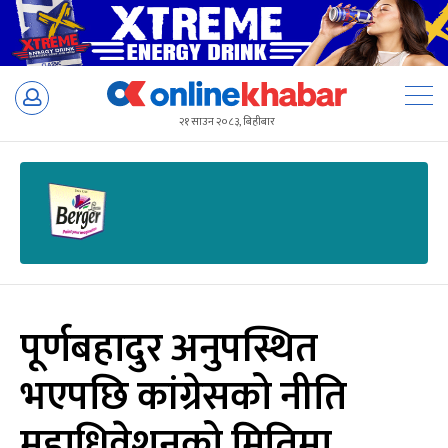
Skip
to
२१ साउन २०८३, बिहीबार
content
पूर्णबहादुर अनुपस्थित
भएपछि कांग्रेसको नीति
महाधिवेशनको मितिमा