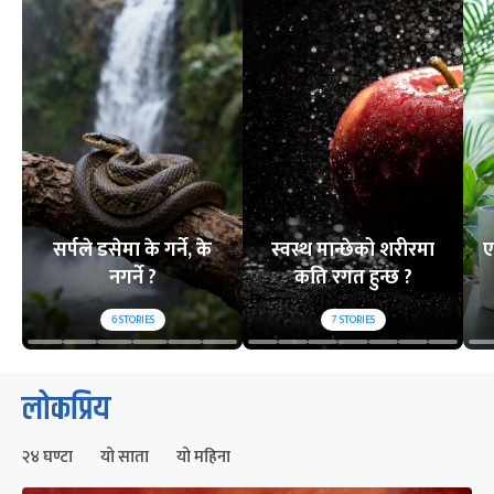
सर्पले डसेमा के गर्ने, के
स्वस्थ मान्छेको शरीरमा
ए
नगर्ने ?
कति रगत हुन्छ ?
6
STORIES
7
STORIES
लोकप्रिय
२४ घण्टा
यो साता
यो महिना