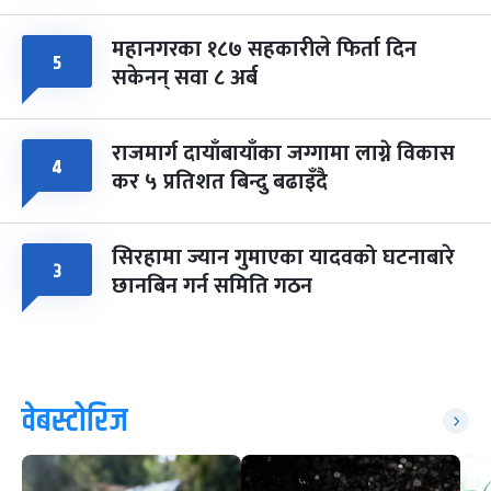
महानगरका १८७ सहकारीले फिर्ता दिन
५
सकेनन् सवा ८ अर्ब
राजमार्ग दायाँबायाँका जग्गामा लाग्ने विकास
४
कर ५ प्रतिशत बिन्दु बढाइँदै
सिरहामा ज्यान गुमाएका यादवको घटनाबारे
३
छानबिन गर्न समिति गठन
वेबस्टोरिज