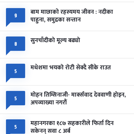
-
चैत्र ७, २०८३
Mar 21, 2027
आइत
बाम माछाको रहस्यमय जीवन : नदीका
९
फागुपूर्णिमा
७ महिना बाँकी
८
पाहुना, समुद्रका सन्तान
-
चैत्र ८, २०८३
Mar 22, 2027
सोम
सुनचाँदीको मूल्य बढ्यो
८
मधेशमा भयको रोटी सेक्दै सीके राउत
५
मोहन तिम्सिनाजी- मार्क्सवाद देववाणी होइन,
५
अपव्याख्या नगरौं
महानगरका १८७ सहकारीले फिर्ता दिन
५
सकेनन् सवा ८ अर्ब