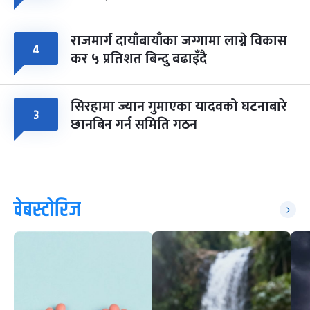
राजमार्ग दायाँबायाँका जग्गामा लाग्ने विकास
४
कर ५ प्रतिशत बिन्दु बढाइँदै
सिरहामा ज्यान गुमाएका यादवको घटनाबारे
३
छानबिन गर्न समिति गठन
वेबस्टोरिज