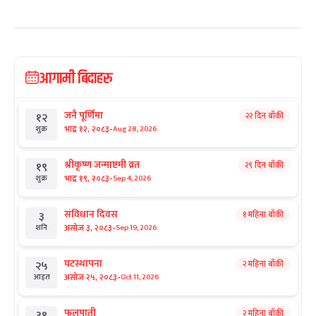
आगामी बिदाहरु
जनै पूर्णिमा
२२ दिन बाँकी
१२
-
भाद्र १२, २०८३
Aug 28, 2026
शुक्र
श्रीकृष्ण जन्माष्टमी व्रत
२९ दिन बाँकी
१९
-
भाद्र १९, २०८३
Sep 4, 2026
शुक्र
संविधान दिवस
१ महिना बाँकी
३
-
असोज ३, २०८३
Sep 19, 2026
शनि
घटस्थापना
२ महिना बाँकी
२५
-
असोज २५, २०८३
Oct 11, 2026
आइत
फूलपाती
२ महिना बाँकी
३१