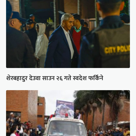
शेरबहादुर देउवा साउन २६ गते स्वदेश फर्किने