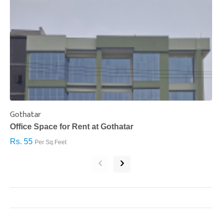
Gothatar
S
Office Space for Rent at Gothatar
H
Rs. 55
R
Per Sq.Feet
‹
›