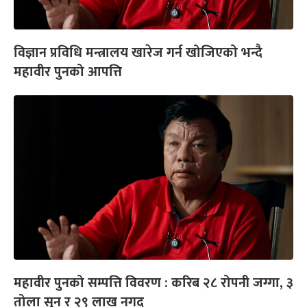
विज्ञान प्रविधि मन्त्रालय खारेज गर्न खोजिएको भन्दै
महावीर पुनको आपत्ति
महावीर पुनको सम्पत्ति विवरण : करिब २८ रोपनी जग्गा, ३
तोला सुन र २९ लाख नगद