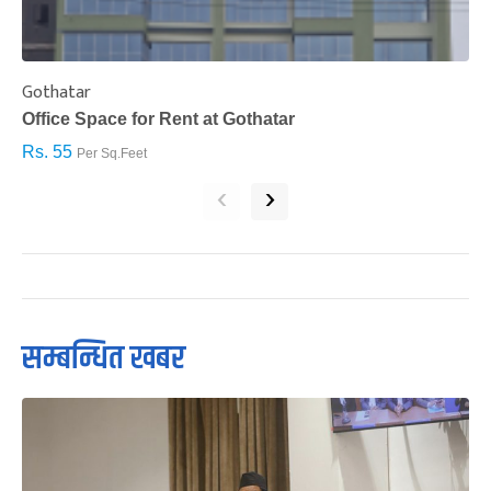
Gothatar
S
Office Space for Rent at Gothatar
H
Rs. 55
R
Per Sq.Feet
‹
›
सम्बन्धित खबर