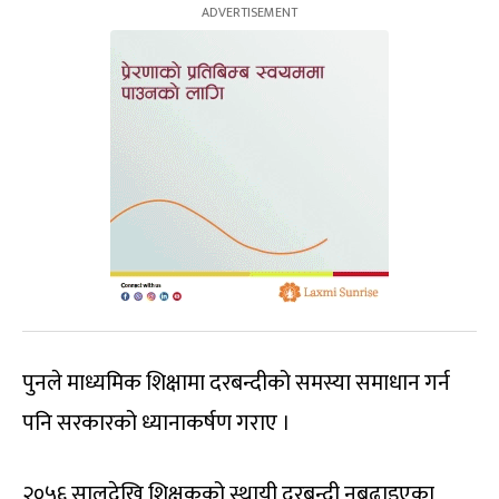
पुनले माध्यमिक शिक्षामा दरबन्दीको समस्या समाधान गर्न
पनि सरकारको ध्यानाकर्षण गराए ।
२०५६ सालदेखि शिक्षकको स्थायी दरबन्दी नबढाइएका