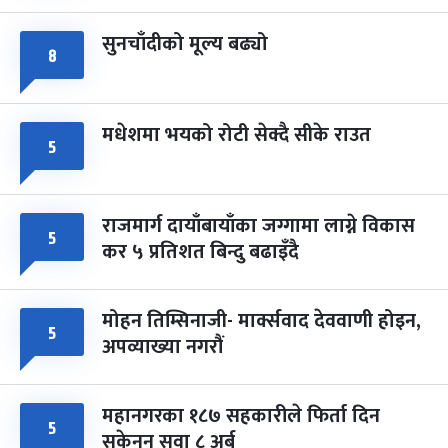
सुनचाँदीको मूल्य बढ्यो
८
मधेशमा भयको रोटी सेक्दै सीके राउत
५
राजमार्ग दायाँबायाँका जग्गामा लाग्ने विकास
५
कर ५ प्रतिशत बिन्दु बढाइँदै
मोहन तिम्सिनाजी- मार्क्सवाद देववाणी होइन,
५
अपव्याख्या नगरौं
महानगरका १८७ सहकारीले फिर्ता दिन
५
सकेनन् सवा ८ अर्ब