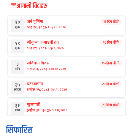
आगामी बिदाहरु
जनै पूर्णिमा
२१ दिन बाँकी
१२
-
भाद्र १२, २०८३
Aug 28, 2026
शुक्र
श्रीकृष्ण जन्माष्टमी व्रत
२८ दिन बाँकी
१९
-
भाद्र १९, २०८३
Sep 4, 2026
शुक्र
संविधान दिवस
१ महिना बाँकी
३
-
असोज ३, २०८३
Sep 19, 2026
शनि
घटस्थापना
२ महिना बाँकी
२५
-
असोज २५, २०८३
Oct 11, 2026
आइत
फूलपाती
२ महिना बाँकी
३१
-
असोज ३१ , २०८३
Oct 17, 2026
शनि
कार्तिक सङ्क्रान्ति
२ महिना बाँकी
१
सिफारिस
-
कार्तिक १, २०८३
Oct 18, 2026
आइत