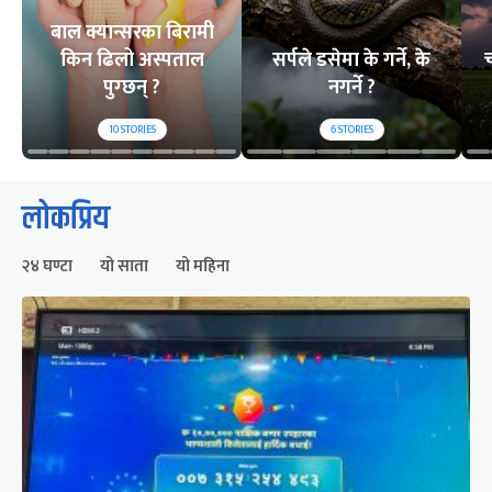
बाल क्यान्सरका बिरामी
किन ढिलो अस्पताल
सर्पले डसेमा के गर्ने, के
च
पुग्छन् ?
नगर्ने ?
10
STORIES
6
STORIES
लोकप्रिय
२४ घण्टा
यो साता
यो महिना