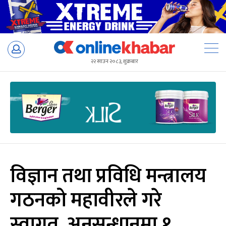
Skip
to
२२ साउन २०८३, शुक्रबार
content
विज्ञान तथा प्रविधि मन्त्रालय
गठनको महावीरले गरे
स्वागत, अनुसन्धानमा १