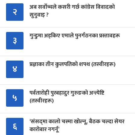
अब सर्वोच्चले कसरी गर्छ कांग्रेस विवादको
२
सुनुवाइ ?
गुन्डुमा अड्किए एमाले पुनर्गठनका प्रस्तावहरू
३
प्रज्ञाका तीन कुलपतिको शपथ (तस्वीरहरू)
४
पर्वतारोही पुरबहादुर गुरुङको अन्त्येष्टि
५
(तस्वीरहरू)
‘संसद्‍मा कालो चस्मा खोल्नू, बैठक चल्दा सेयर
६
कारोबार नगर्नू’