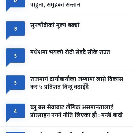
१२
८
पाहुना, समुद्रका सन्तान
-
चैत्र ८, २०८३
Mar 22, 2027
सोम
सुनचाँदीको मूल्य बढ्यो
८
मधेशमा भयको रोटी सेक्दै सीके राउत
५
राजमार्ग दायाँबायाँका जग्गामा लाग्ने विकास
५
कर ५ प्रतिशत बिन्दु बढाइँदै
ब्लु बस सेवाबाट लैंगिक असमानतालाई
४
प्रोत्साहन नगर्ने नीति लिएका हौं : मन्त्री बादी