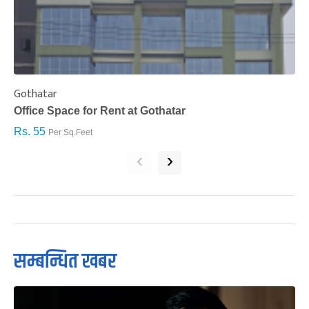
Gothatar
S
Office Space for Rent at Gothatar
H
Rs. 55
R
Per Sq.Feet
‹
›
सम्बन्धित खबर