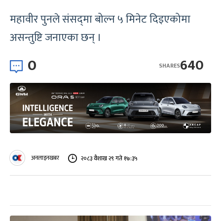
महावीर पुनले संसद्‍मा बोल्न ५ मिनेट दिइएकोमा
असन्तुष्टि जनाएका छन् ।
0
640
SHARES
अनलाइनखबर
२०८३ वैशाख २९ गते १७:३५