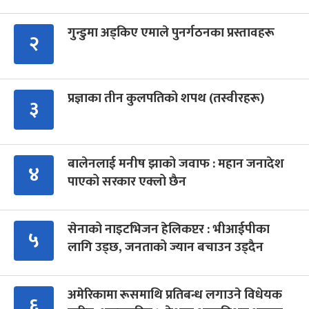
गुन्डुमा अड्किए एमाले पुनर्गठनका प्रस्तावहरू
२
प्रज्ञाका तीन कुलपतिको शपथ (तस्वीरहरू)
३
बालेनलाई मनीष झाको जवाफ : महान जनादेश
४
पाएको सरकार एक्लो छैन
सेनाको नाइटभिजन हेलिकप्टर : भीआईपीका
५
लागि उड्छ, जनताको ज्यान बचाउन उड्दैन
अमेरिकामा रूसमाथि प्रतिबन्ध लगाउने विधेयक
६