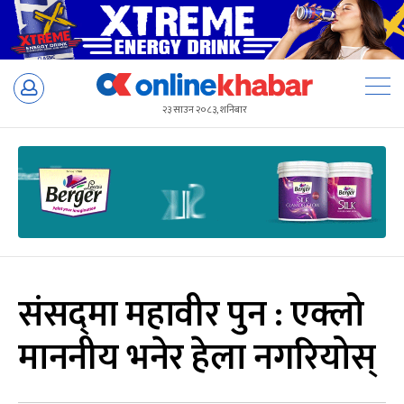
Skip
to
२३ साउन २०८३, शनिबार
content
संसद्‍मा महावीर पुन : एक्लो
माननीय भनेर हेला नगरियोस्