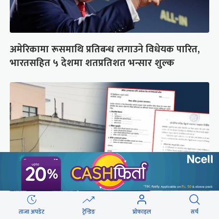
अमेरिकामा रूसमाथि प्रतिबन्ध लगाउने विधेयक पारित,
भारतसहित ५ देशमा शतप्रतिशत भन्सार शुल्क
ताजा अपडेट
ट्रेन्डिङ
प्रोफाइल
सर्च
शैक्षिक क्रेडिट बैंक : विदेशमा अध्ययन पूरा नगरी फर्किए