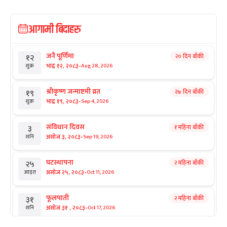
आगामी बिदाहरु
जनै पूर्णिमा
२० दिन बाँकी
१२
-
भाद्र १२, २०८३
Aug 28, 2026
शुक्र
श्रीकृष्ण जन्माष्टमी व्रत
२७ दिन बाँकी
१९
-
भाद्र १९, २०८३
Sep 4, 2026
शुक्र
संविधान दिवस
१ महिना बाँकी
३
-
असोज ३, २०८३
Sep 19, 2026
शनि
घटस्थापना
२ महिना बाँकी
२५
-
असोज २५, २०८३
Oct 11, 2026
आइत
फूलपाती
२ महिना बाँकी
३१
-
असोज ३१ , २०८३
Oct 17, 2026
शनि