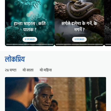
हान्ता भाइरस : कति
सर्पले डसेमा के गर्ने, के
घातक ?
नगर्ने ?
8
STORIES
6
STORIES
लोकप्रिय
२४ घण्टा
यो साता
यो महिना