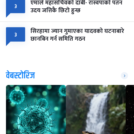
एमाले महासचिवको दाबी- रास्वपाको पतन
३
उदय जत्तिकै छिटो हुन्छ
सिरहामा ज्यान गुमाएका यादवको घटनाबारे
३
छानबिन गर्न समिति गठन
वेबस्टोरिज