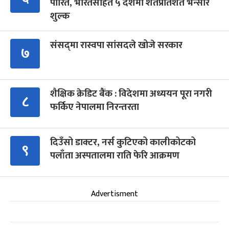
पारित, भारतसहित ५ देशमा शतप्रतिशत भन्सार
शुल्क
संसद्‍मा रास्वपा सांसदले खोजे सरकार
७
शैक्षिक क्रेडिट बैंक : विदेशमा अध्ययन पूरा नगरी
८
फर्किए नेपालमा निरन्तरता
दिउँसो डाक्टर, नर्स कुटिएको कालीकोटको
९
पलाँता अस्पतालमा राति फेरि आक्रमण
Advertisment